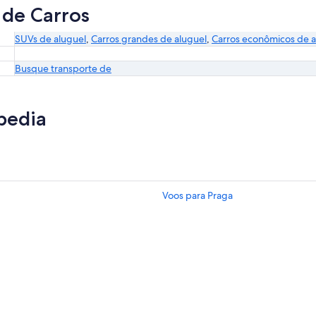
 de Carros
SUVs de aluguel
,
Carros grandes de aluguel
,
Carros econômicos de a
Busque transporte de
pedia
Voos para Praga