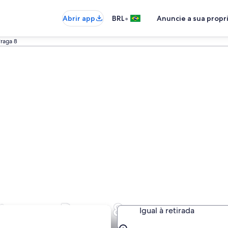
•
Abrir app
BRL
Anuncie a sua prop
raga 8
atos em Praga 8
Igual à retirada