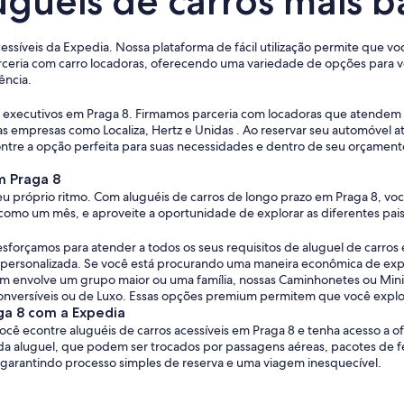
uguéis de carros mais b
cessíveis da Expedia. Nossa plataforma de fácil utilização permite que v
ceria com carro locadoras, oferecendo uma variedade de opções para vo
ência.
ros executivos em Praga 8. Firmamos parceria com locadoras que atende
s empresas como Localiza, Hertz e Unidas . Ao reservar seu automóvel 
ntre a opção perfeita para suas necessidades e dentro de seu orçamento.
m Praga 8
eu próprio ritmo. Com aluguéis de carros de longo prazo em Praga 8, voc
como um mês, e aproveite a oportunidade de explorar as diferentes pais
sforçamos para atender a todos os seus requisitos de aluguel de carro
l e personalizada. Se você está procurando uma maneira econômica de ex
m envolve um grupo maior ou uma família, nossas Caminhonetes ou Miniv
onversíveis ou de Luxo. Essas opções premium permitem que você explor
ga 8 com a Expedia
ocê econtre aluguéis de carros acessíveis em Praga 8 e tenha acesso a
aluguel, que podem ser trocados por passagens aéreas, pacotes de féri
á garantindo processo simples de reserva e uma viagem inesquecível.