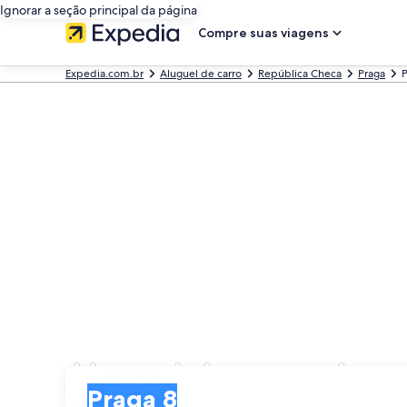
Ignorar a seção principal da página
Compre suas viagens
Expedia.com.br
Aluguel de carro
República Checa
Praga
P
Aluguel de carros bar
Retirada
Retirada
Praga 8