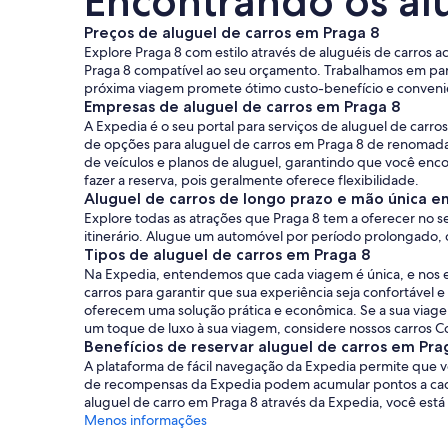
Encontrando os al
Preços de aluguel de carros em Praga 8
Explore Praga 8 com estilo através de aluguéis de carros a
Praga 8 compatível ao seu orçamento. Trabalhamos em par
próxima viagem promete ótimo custo-benefício e conveni
Empresas de aluguel de carros em Praga 8
A Expedia é o seu portal para serviços de aluguel de car
de opções para aluguel de carros em Praga 8 de renomada
de veículos e planos de aluguel, garantindo que você enco
fazer a reserva, pois geralmente oferece flexibilidade.
Aluguel de carros de longo prazo e mão única e
Explore todas as atrações que Praga 8 tem a oferecer no s
itinerário. Alugue um automóvel por período prolongado, 
Tipos de aluguel de carros em Praga 8
Na Expedia, entendemos que cada viagem é única, e nos e
carros para garantir que sua experiência seja confortáve
oferecem uma solução prática e econômica. Se a sua viage
um toque de luxo à sua viagem, considere nossos carros C
Benefícios de reservar aluguel de carros em Pra
A plataforma de fácil navegação da Expedia permite que v
de recompensas da Expedia podem acumular pontos a cada 
aluguel de carro em Praga 8 através da Expedia, você est
Menos informações