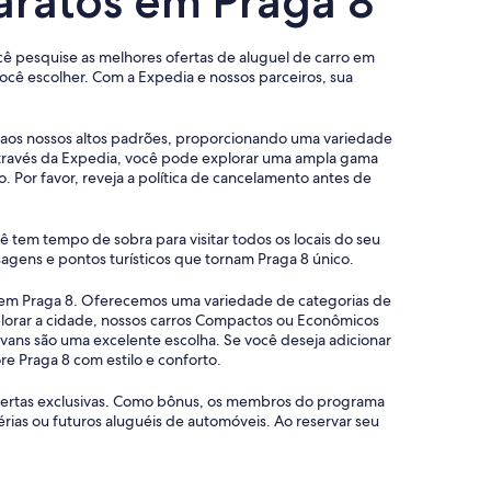
aratos em Praga 8
ocê pesquise as melhores ofertas de aluguel de carro em
cê escolher. Com a Expedia e nossos parceiros, sua
m aos nossos altos padrões, proporcionando uma variedade
através da Expedia, você pode explorar uma ampla gama
 Por favor, reveja a política de cancelamento antes de
ê tem tempo de sobra para visitar todos os locais do seu
agens e pontos turísticos que tornam Praga 8 único.
s em Praga 8. Oferecemos uma variedade de categorias de
plorar a cidade, nossos carros Compactos ou Econômicos
ans são uma excelente escolha. Se você deseja adicionar
e Praga 8 com estilo e conforto.
 ofertas exclusivas. Como bônus, os membros do programa
as ou futuros aluguéis de automóveis. Ao reservar seu