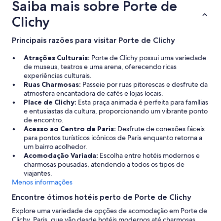
Saiba mais sobre Porte de
e
m
Clichy
p
o
r
Principais razões para visitar Porte de Clichy
t
a
Atrações Culturais:
Porte de Clichy possui uma variedade
n
de museus, teatros e uma arena, oferecendo ricas
o
experiências culturais.
B
Ruas Charmosas:
Passeie por ruas pitorescas e desfrute da
o
atmosfera encantadora de cafés e lojas locais.
x
Place de Clichy:
Esta praça animada é perfeita para famílias
d
e entusiastas da cultura, proporcionando um vibrante ponto
o
de encontro.
b
Acesso ao Centro de Paris:
Desfrute de conexões fáceis
a
para pontos turísticos icônicos de Paris enquanto retorna a
n
um bairro acolhedor.
h
Acomodação Variada:
Escolha entre hotéis modernos e
o
charmosas pousadas, atendendo a todos os tipos de
,
viajantes.
m
Menos informações
o
Encontre ótimos hotéis perto de Porte de Clichy
l
h
Explore uma variedade de opções de acomodação em Porte de
a
Clichy, Paris, que vão desde hotéis modernos até charmosas