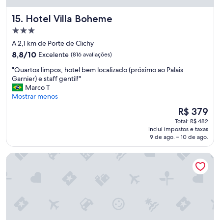
o
a
n
a
Hotel Villa Boheme
15. Hotel Villa Boheme
l
e
Propriedade
y
s
l
3.0
t
A 2,1 km de Porte de Clichy
a
a
estrelas
8.8
8,8/10
Excelente
(816 avaliações)
m
ç
de
p
õ
"
"Quartos limpos, hotel bem localizado (próximo ao Palais
10,
s
e
Q
Garnier) e staff gentil!"
Excelente,
o
s
u
Marco T
(816
n
d
a
Mostrar menos
avaliações)
t
e
r
O
R$ 379
h
t
t
preço
e
r
Total: R$ 482
o
é
w
e
inclui impostos e taxas
s
de
a
9 de ago. – 10 de ago.
m
l
R$ 379
l
,
i
l
r
Hôtel Audran
m
,
e
p
b
s
o
u
t
s
t
a
,
i
u
h
t
r
o
s
a
t