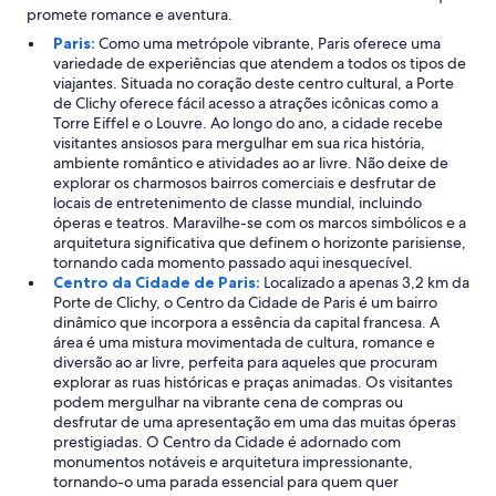
promete romance e aventura.
Paris:
Como uma metrópole vibrante, Paris oferece uma
variedade de experiências que atendem a todos os tipos de
viajantes. Situada no coração deste centro cultural, a Porte
de Clichy oferece fácil acesso a atrações icônicas como a
Torre Eiffel e o Louvre. Ao longo do ano, a cidade recebe
visitantes ansiosos para mergulhar em sua rica história,
ambiente romântico e atividades ao ar livre. Não deixe de
explorar os charmosos bairros comerciais e desfrutar de
locais de entretenimento de classe mundial, incluindo
óperas e teatros. Maravilhe-se com os marcos simbólicos e a
arquitetura significativa que definem o horizonte parisiense,
tornando cada momento passado aqui inesquecível.
Centro da Cidade de Paris:
Localizado a apenas 3,2 km da
Porte de Clichy, o Centro da Cidade de Paris é um bairro
dinâmico que incorpora a essência da capital francesa. A
área é uma mistura movimentada de cultura, romance e
diversão ao ar livre, perfeita para aqueles que procuram
explorar as ruas históricas e praças animadas. Os visitantes
podem mergulhar na vibrante cena de compras ou
desfrutar de uma apresentação em uma das muitas óperas
prestigiadas. O Centro da Cidade é adornado com
monumentos notáveis e arquitetura impressionante,
tornando-o uma parada essencial para quem quer