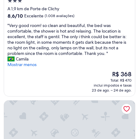
Propriedade
m
3.0
A 1,9 km de Porte de Clichy
e
estrelas
l
8.6
8,6/10
Excelente
(1.008 avaliações)
h
de
"
"Very good room! so clean and beautiful, the bed was
o
10,
V
comfortable, the shower is hot and relaxing. The location is
r
Excelente,
e
excellent, the staff is gentil. The only i think could be better is:
.
(1.008
r
the room light, in some moments it gets dark because there is
A
avaliações)
y
no light on the ceiling, only lamps on the wall, but its not a
e
g
problem since the room is comfortable. Thank you. "
q
o
Camila
u
o
Mostrar menos
i
d
p
O
R$ 368
r
e
preço
Total: R$ 470
o
é
é
inclui impostos e taxas
o
m
de
23 de ago. – 24 de ago.
m
u
R$ 368
!
i
Le Relais Montmartre
s
t
o
o
c
e
l
d
e
u
a
c
n
a