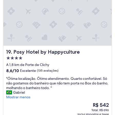
o
i
f
n
r
c
e
r
s
í
c
v
o
e
e
l
m
e
u
e
i
q
Posy Hotel by Happyculture
19. Posy Hotel by Happyculture
t
u
o
i
Propriedade
b
p
4.0
A 1,8 km de Porte de Clichy
e
e
estrelas
m
8.6
a
8,6/10
Excelente
(135 avaliações)
p
de
m
"
"Ótima localização. Ótimo atendimento. Quarto confortável. Só
r
10,
á
Ó
não gostamos do banheiro que não tem porta no Box do banho,
e
Excelente,
v
t
molhando o banheiro todo. "
p
(135
e
i
Gabriel
a
avaliações)
l
m
Mostrar menos
r
"
a
a
O
R$ 542
l
d
preço
Total: R$ 696
o
o
é
inclui impostos e taxas