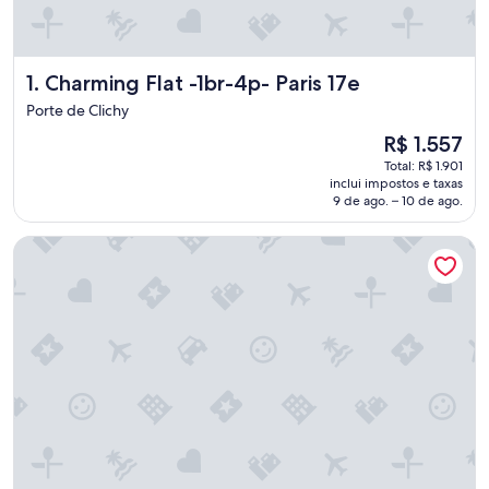
Charming Flat -1br-4p- Paris 17e
1. Charming Flat -1br-4p- Paris 17e
Porte de Clichy
O
R$ 1.557
preço
Total: R$ 1.901
é
inclui impostos e taxas
de
9 de ago. – 10 de ago.
R$ 1.557
Hyatt Regency Paris Etoile