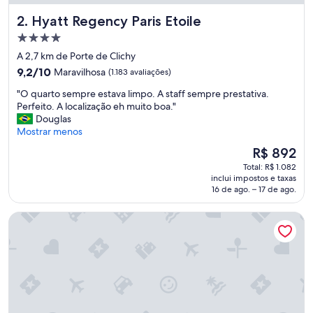
Hyatt Regency Paris Etoile
2. Hyatt Regency Paris Etoile
Propriedade
4.0
A 2,7 km de Porte de Clichy
estrelas
9.2
9,2/10
Maravilhosa
(1.183 avaliações)
de
"
"O quarto sempre estava limpo. A staff sempre prestativa.
10,
O
Perfeito. A localização eh muito boa."
Maravilhosa,
q
Douglas
(1.183
u
Mostrar menos
avaliações)
a
O
R$ 892
r
preço
Total: R$ 1.082
t
é
inclui impostos e taxas
o
de
16 de ago. – 17 de ago.
s
R$ 892
e
Hotel Avama Montmartre
m
p
r
e
e
s
t
a