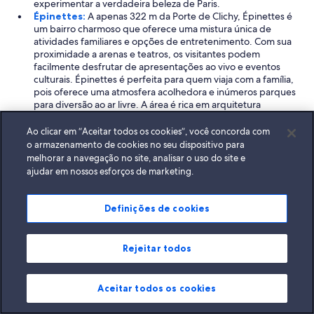
experimentar a verdadeira beleza de Paris.
Épinettes:
A apenas 322 m da Porte de Clichy, Épinettes é
um bairro charmoso que oferece uma mistura única de
atividades familiares e opções de entretenimento. Com sua
proximidade a arenas e teatros, os visitantes podem
facilmente desfrutar de apresentações ao vivo e eventos
culturais. Épinettes é perfeita para quem viaja com a família,
pois oferece uma atmosfera acolhedora e inúmeros parques
para diversão ao ar livre. A área é rica em arquitetura
significativa e monumentos impressionantes, garantindo
uma experiência deliciosa para todos que se aventuram
Ao clicar em “Aceitar todos os cookies”, você concorda com
aqui.
o armazenamento de cookies no seu dispositivo para
Menos informações
melhorar a navegação no site, analisar o uso do site e
ajudar em nossos esforços de marketing.
Coisas para fazer em Porte de Clichy
Porte de Clichy é um excelente destino para quem busca uma
escapada cultural, romântica ou com tema urbano. Os visitantes
Definições de cookies
podem desfrutar de uma variedade de atrações, incluindo uma
instalação de entretenimento de arena, teatro e ópera. Além
disso, há museus fascinantes nas proximidades que fornecem
Rejeitar todos
informações sobre a rica história e arte da região. Esta área
vibrante promete uma deliciosa mistura de atividades para
todos os tipos de viajantes.
Aceitar todos os cookies
Compras