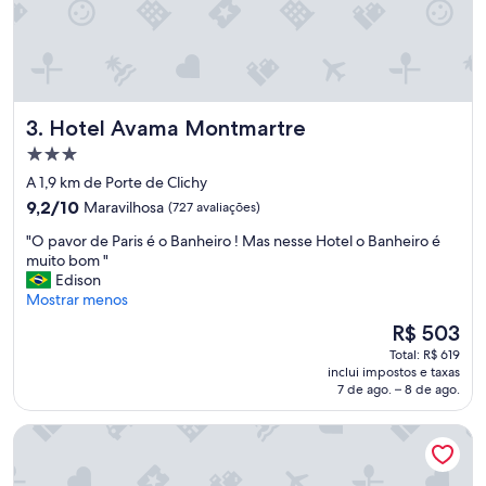
v
a
l
i
m
p
Hotel Avama Montmartre
3. Hotel Avama Montmartre
o
.
Propriedade
A
3.0
A 1,9 km de Porte de Clichy
s
estrelas
9.2
t
9,2/10
Maravilhosa
(727 avaliações)
de
a
"
"O pavor de Paris é o Banheiro ! Mas nesse Hotel o Banheiro é
10,
f
O
muito bom "
Maravilhosa,
f
p
Edison
(727
s
a
Mostrar menos
avaliações)
e
v
m
O
R$ 503
o
p
preço
Total: R$ 619
r
r
é
inclui impostos e taxas
d
e
de
7 de ago. – 8 de ago.
e
p
R$ 503
P
r
Hôtel Korner Etoile
a
e
r
s
i
t