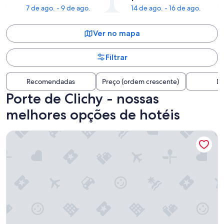
7 de ago. - 9 de ago.
14 de ago. - 16 de ago.
Ver no mapa
Filtrar
Recomendadas
Preço (ordem crescente)
Di
Porte de Clichy - nossas
melhores opções de hotéis
Charming Flat -1br-4p- Paris 17e