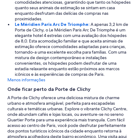
comodidades atenciosas, garantindo que tanto os hóspedes
quanto seus animais de estimação se sintam em casa
enquanto desfrutam das delícias de compras nas
proximidades.
Le Méridien Paris Arc De Triomphe:
A apenas 3,2 km de
Porte de Clichy, o Le Méridien Paris Arc De Triomphe é um
elegante hotel 4 estrelas com uma avaliação dos hóspedes
de 8,0. Esta acomodação familiar e que aceita animais de
estimação oferece comodidades adaptadas para crianças,
tornando-a uma excelente escolha para famílias. Com uma
mistura de design contemporâneo e instalações
convenientes, os hóspedes podem desfrutar de uma
estadia relaxante enquanto estão próximos aos marcos
icônicos e às experiências de compras de Paris.
Menos informações
Onde ficar perto da Porte de Clichy
A Porte de Clichy oferece uma deliciosa mistura de charme
urbano e atmosfera amigável, perfeita para escapadelas
culturais e temáticas urbanas. Explore o vibrante Clichy Centre,
onde abundam cafés e lojas locais, ou aventure-se no sereno
Quartier Porte para uma experiência mais tranquila. Com fácil
acesso ao centro de Paris, você pode desfrutar perfeitamente
dos pontos turísticos icônicos da cidade enquanto retorna à
atmosfera acolhedora deste bairro econômico. Uma visita aqui