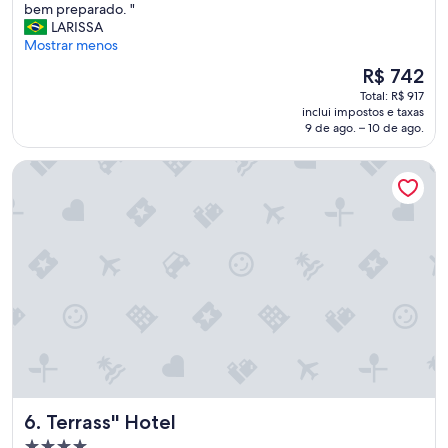
i
bem preparado. "
h
LARISSA
o
Mostrar menos
s
O
R$ 742
p
preço
Total: R$ 917
e
é
inclui impostos e taxas
d
de
9 de ago. – 10 de ago.
a
R$ 742
d
Terrass'' Hotel
a
e
m
a
l
g
u
n
s
h
o
t
é
i
Terrass'' Hotel
6. Terrass'' Hotel
s
e
Propriedade