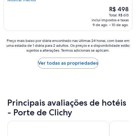
(414
o
u
avaliações)
.
O
R$ 498
i
Q
preço
Total: R$ 613
p
u
é
inclui impostos e taxas
e
a
de
9 de ago. – 10 de ago.
s
r
R$ 498
i
t
m
o
Preço
Preço mais baixo por diária encontrado nas últimas 24 horas, com base em
p
c
uma estadia de 1 diária para 2 adultos. Os preços e a disponibilidade estão
mais
á
o
sujeitos a alterações. Termos adicionais se aplicam.
baixo
t
n
por
i
f
diária
Ver todas as propriedades
c
o
encontrado
a
r
nas
.
t
últimas
H
á
24
o
v
horas,
t
e
com
e
l
Principais avaliações de hotéis
base
l
.
em
r
- Porte de Clichy
S
uma
a
ó
estadia
z
n
de
Aparthotel Adagio Paris Centre Tour Eiffel
H4 Wyndham 
o
ã
1
á
o
diária