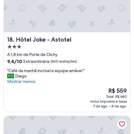
i
f
l
é
!
d
"
a
m
a
n
Hôtel Joke - Astotel
18. Hôtel Joke - Astotel
h
Propriedade
ã
3.0
e
A 1,8 km de Porte de Clichy
x
estrelas
9.4
9,4/10
Extraordinária
(860 avaliações)
c
de
e
"
"Café da manhã incrível e equipe amável "
10,
p
C
Diego
Extraordinária,
c
a
Mostrar menos
(860
i
f
avaliações)
O
R$ 559
o
é
preço
n
Total: R$ 680
d
é
inclui impostos e taxas
a
a
de
7 de ago. – 8 de ago.
l
m
R$ 559
,
a
Posy Hotel by Happyculture
t
n
u
h
d
ã