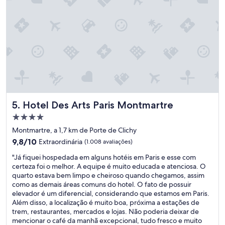
o
ã
B
o
a
e
n
h
h
m
e
u
i
i
r
t
o
o
é
b
m
o
Hotel Des Arts Paris Montmartre
5. Hotel Des Arts Paris Montmartre
u
a
i
.
Propriedade
t
"
4.0
Montmartre, a 1,7 km de Porte de Clichy
o
estrelas
b
9.8
9,8/10
Extraordinária
(1.008 avaliações)
o
de
"
"Já fiquei hospedada em alguns hotéis em Paris e esse com
m
10,
J
certeza foi o melhor. A equipe é muito educada e atenciosa. O
"
Extraordinária,
á
quarto estava bem limpo e cheiroso quando chegamos, assim
(1.008
f
como as demais áreas comuns do hotel. O fato de possuir
avaliações)
i
elevador é um diferencial, considerando que estamos em Paris.
q
Além disso, a localização é muito boa, próxima a estações de
u
trem, restaurantes, mercados e lojas. Não poderia deixar de
e
mencionar o café da manhã excepcional, tudo fresco e muito