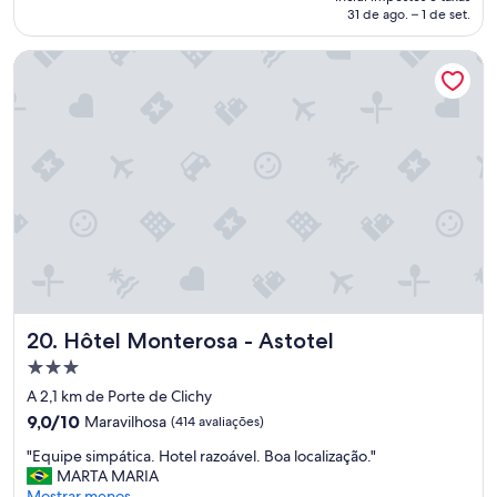
c
.
de
31 de ago. – 1 de set.
a
"
R$ 542
l
Hôtel Monterosa - Astotel
i
z
a
ç
ã
o
.
Ó
t
i
m
o
a
t
Hôtel Monterosa - Astotel
20. Hôtel Monterosa - Astotel
e
n
Propriedade
d
3.0
A 2,1 km de Porte de Clichy
i
estrelas
9.0
m
9,0/10
Maravilhosa
(414 avaliações)
de
e
"
"Equipe simpática. Hotel razoável. Boa localização."
10,
n
E
MARTA MARIA
Maravilhosa,
t
q
Mostrar menos