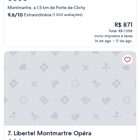
m
4.0
Montmartre, a 1,5 km de Porte de Clichy
P
estrelas
9.6
a
9,6/10
Extraordinária
(1.003 avaliações)
de
r
O
R$ 871
10,
i
preço
Extraordinária,
s
Total: R$ 1.058
é
inclui impostos e taxas
(1.003
e
de
16 de ago. – 17 de ago.
avaliações)
e
R$ 871
s
Libertel Montmartre Opéra
s
e
c
o
m
c
e
r
t
e
z
a
f
o
Libertel Montmartre Opéra
7. Libertel Montmartre Opéra
i
o