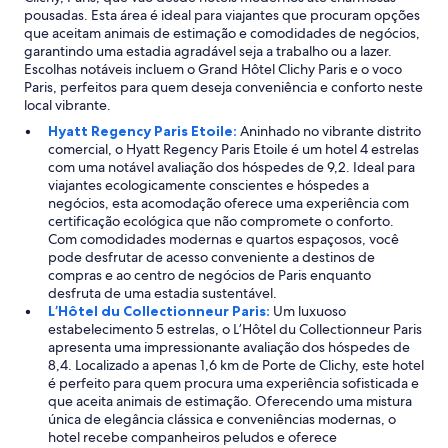
n
pousadas. Esta área é ideal para viajantes que procuram opções
d
que aceitam animais de estimação e comodidades de negócios,
o
garantindo uma estadia agradável seja a trabalho ou a lazer.
o
Escolhas notáveis incluem o Grand Hôtel Clichy Paris e o voco
b
Paris, perfeitos para quem deseja conveniência e conforto neste
a
local vibrante.
n
Hyatt Regency Paris Etoile:
Aninhado no vibrante distrito
h
comercial, o Hyatt Regency Paris Etoile é um hotel 4 estrelas
e
com uma notável avaliação dos hóspedes de 9,2. Ideal para
i
viajantes ecologicamente conscientes e hóspedes a
r
negócios, esta acomodação oferece uma experiência com
o
certificação ecológica que não compromete o conforto.
t
Com comodidades modernas e quartos espaçosos, você
o
pode desfrutar de acesso conveniente a destinos de
d
compras e ao centro de negócios de Paris enquanto
o
desfruta de uma estadia sustentável.
.
L’Hôtel du Collectionneur Paris:
Um luxuoso
"
estabelecimento 5 estrelas, o L’Hôtel du Collectionneur Paris
apresenta uma impressionante avaliação dos hóspedes de
8,4. Localizado a apenas 1,6 km de Porte de Clichy, este hotel
é perfeito para quem procura uma experiência sofisticada e
que aceita animais de estimação. Oferecendo uma mistura
única de elegância clássica e conveniências modernas, o
hotel recebe companheiros peludos e oferece