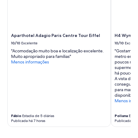
v
g
para
e
o
2
l
s
adultos.
.
t
Os
B
a
preços
o
m
e
a
o
Aparthotel Adagio Paris Centre Tour Eiffel
H4 Wyndham
a
l
s
disponibilidade
10/10
Excelente
10/10
Excelen
o
d
estão
c
"Acomodação muito boa e localização excelente.
"Gostamos m
o
sujeitos
a
Muito apropriado para famílias"
metro em fr
b
a
l
Menos informações
poucos min
a
alterações.
i
supermercad
n
Termos
z
há poucos pa
h
adicionais
a
A vista do b
e
se
ç
conseguimos
i
aplicam.
ã
para manut
r
o
disponibilid
o
.
Menos info
q
"
u
e
Fábio
Estadia de 5 diárias
Poliana
Estadi
n
Publicada há 7 horas
Publicada há 
ã
o
t