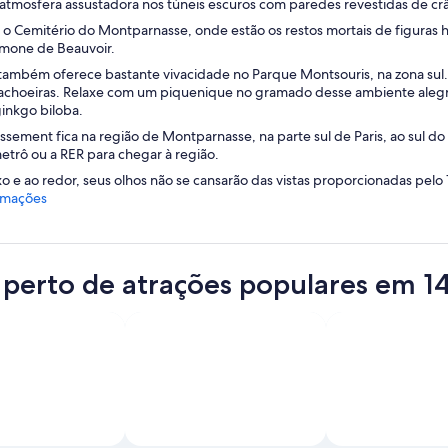
 atmosfera assustadora nos túneis escuros com paredes revestidas de crâ
ca o Cemitério do Montparnasse, onde estão os restos mortais de figuras
imone de Beauvoir.
 também oferece bastante vivacidade no Parque Montsouris, na zona sul.
cachoeiras. Relaxe com um piquenique no gramado desse ambiente alegr
ginkgo biloba.
issement fica na região de Montparnasse, na parte sul de Paris, ao sul
etrô ou a RER para chegar à região.
o e ao redor, seus olhos não se cansarão das vistas proporcionadas pelo
rmações
 perto de atrações populares em 1
Foto de Paris CVB
Foto