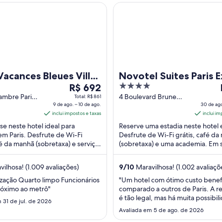
a
nces Bleues Villa Modigliani
Novotel Suites Paris Expo Port
12
de
ago..
Vacances Bleues Villa
Novotel Suites Paris 
O
4
iani
R$ 692
Porte de Versailles
preço
out
ambre Paris
4 Boulevard Brune
Total: R$ 861
9 de ago. – 10 de ago.
Paris
30 de ago
é
of
inclui impostos e taxas
inclui im
de
5
e neste hotel ideal para
Reserve uma estadia neste hotel 
R$ 692
m Paris. Desfrute de Wi-Fi
Desfrute de Wi-Fi grátis, café d
por
fé da manhã (sobretaxa) e serviço
(sobretaxa) e uma academia. Em 
diária
. Nossos hóspedes elogiam os
avaliações, nossos hóspedes elogi
para
s ...
ilhosa! (1.009 avaliações)
9
/
10
Maravilhosa! (1.002 avaliaçõ
uma
estadia
ização Quarto limpo Funcionários
"Um hotel com ótimo custo benef
róximo ao metrô"
comparado a outros de Paris. A r
de
é tão legal, mas há muita possibi
9
 31 de jul. de 2026
transporte. Equipe super prestat
de
Avaliada em 5 de ago. de 2026
algumas facilidades disponíveis.
ago.