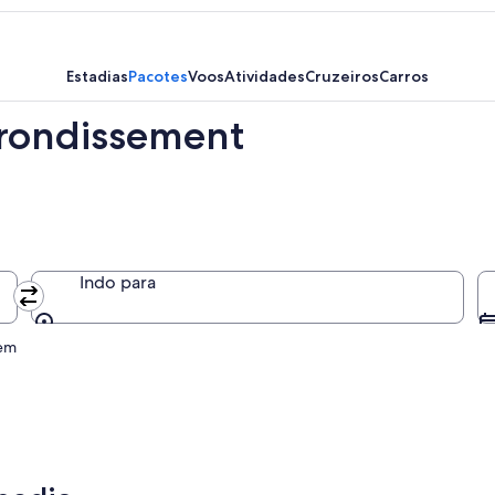
Estadias
Pacotes
Voos
Atividades
Cruzeiros
Carros
rrondissement
Indo para
Indo para
gem