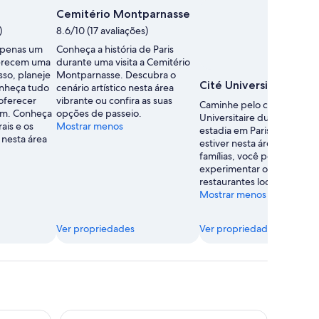
Cemitério Montparnasse
)
8.6/10 (17 avaliações)
apenas um
Conheça a história de Paris
erecem uma
durante uma visita a Cemitério
isso, planeje
Montparnasse. Descubra o
Cité Universitaire
conheça tudo
cenário artístico nesta área
 oferecer
vibrante ou confira as suas
Caminhe pelo campus de C
em. Conheça
opções de passeio.
Universitaire durante a sua
ais e os
Mostrar menos
estadia em Paris. Enquanto
 nesta área
estiver nesta área ideal par
famílias, você poderá
experimentar os ótimos
restaurantes locais.
Mostrar menos
Ver propriedades
Ver propriedades
n
Novotel Paris Centre Gare Montparnasse