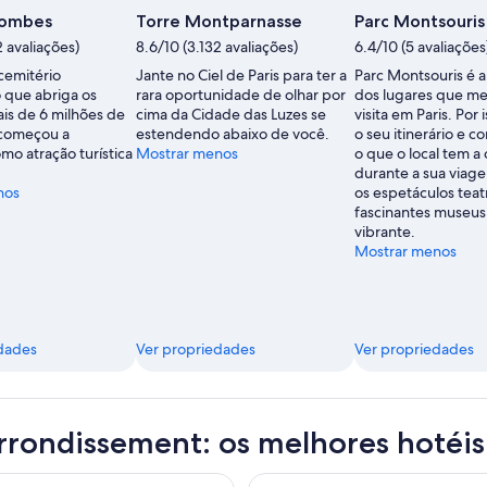
grátis
combes
Torre Montparnasse
Parc Montsouris
de
2 avaliações)
8.6/10 (3.132 avaliações)
6.4/10 (5 avaliações
Paris
cemitério
Jante no Ciel de Paris para ter a
Parc Montsouris é 
CVB
 que abriga os
rara oportunidade de olhar por
dos lugares que m
ais de 6 milhões de
cima da Cidade das Luzes se
visita em Paris. Por 
 começou a
estendendo abaixo de você.
o seu itinerário e 
mo atração turística
Mostrar menos
o que o local tem a
durante a sua viag
nos
os espetáculos teatr
fascinantes museus
vibrante.
Mostrar menos
dades
Ver propriedades
Ver propriedades
rrondissement: os melhores hotéis
aris Montparnasse Hotel
hotelF1 Paris Porte de Châtillo