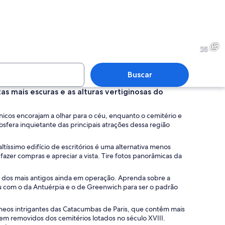
tipos de pão com sementes de sésamo, incluindo versões integrais e com vári
Rua arborizada com edifícios
25
Buscar
s mais escuras e as alturas vertiginosas do
om a inscrição 'Crépierie' e o nome 'L'Arthème' sobre a entrada. Há plantas
Uma rua com diversas lojas, 
ônicos encorajam a olhar para o céu, enquanto o cemitério e
fera inquietante das principais atrações dessa região
ltíssimo edifício de escritórios é uma alternativa menos
 fazer compras e apreciar a vista. Tire fotos panorâmicas da
 dos mais antigos ainda em operação. Aprenda sobre a
tiu com o da Antuérpia e o de Greenwich para ser o padrão
râneos intrigantes das Catacumbas de Paris, que contêm mais
rem removidos dos cemitérios lotados no século XVIII.