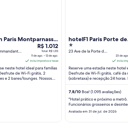
n Paris Montparnasse
hotelF1 Paris Porte de
O
1
R$ 1.012
Châtillon
preço
out
ommandant
23 Ave de la Porte de
Total: R$ 1.213
hotte Paris
11 de ago. – 12 de ago.
Chatillon Paris
23 de ago
é
of
inclui impostos e taxas
inclui im
de
5
 neste hotel ideal para famílias
Reserve uma estadia neste hotel 
R$ 1.012
Desfrute de Wi-Fi grátis, 2
Desfrute de Wi-Fi grátis, café d
por
tes e 2 bares/lounges. Nossos
(sobretaxa) e recepção 24 horas.
diária
elogiam o café da manhã e os ...
hóspedes elogiam os funcionário
para
prestativos ...
7,8
/
10
Boa! (1.095 avaliações)
uma
estadia
"Hotel prático e próximo a metrô.
Funcionários grosseiros e desint
de
11
Avaliada em 31 de jul. de 2026
de
ago.