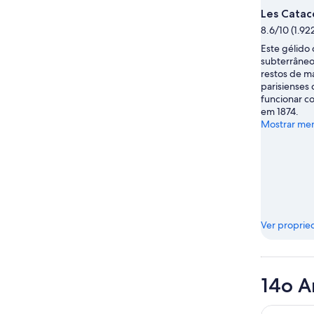
Les Cata
8.6/10 (1.92
Este gélido 
subterrâneo
restos de m
parisienses
funcionar co
em 1874.
Mostrar me
Ver proprie
14o A
Pullman P