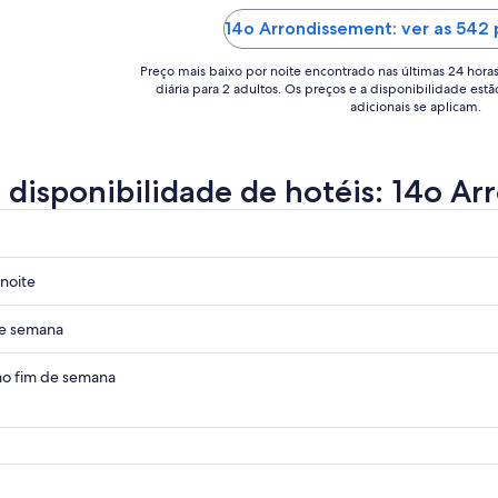
quarto."
a
14o Arrondissement: ver as 542
10
de
Preço mais baixo por noite encontrado nas últimas 24 hora
diária para 2 adultos. Os preços e a disponibilidade estã
ago..
adicionais se aplicam.
a disponibilidade de hotéis: 14o A
noite
de semana
ssement
o fim de semana
ssement
ssement
ssement