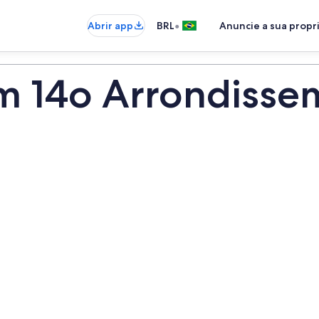
•
Abrir app
BRL
Anuncie a sua prop
m 14o Arrondisse