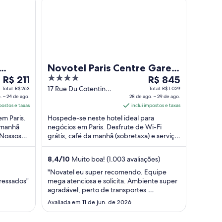
Novotel Paris Centre Gare
O
4
O
R$ 211
Montparnasse
R$ 845
preço
out
preço
17 Rue Du Cotentin
Total: R$ 263
Total: R$ 1.029
. – 24 de ago.
Paris Paris
28 de ago. – 29 de ago.
é
of
é
postos e taxas
inclui impostos e taxas
de
5
de
em Paris.
Hospede-se neste hotel ideal para
R$ 211
R$ 845
a manhã
negócios em Paris. Desfrute de Wi-Fi
por
por
 Nossos
grátis, café da manhã (sobretaxa) e serviço
diária
diária
s
de quarto. Em suas avaliações, nossos
para
para
hóspedes ...
8,4
/
10
Muito boa! (1.003 avaliações)
uma
uma
estadia
estadia
"Novatel eu super recomendo. Equipe
eressados"
mega atenciosa e solicita. Ambiente super
de
de
agradável, perto de transportes.
23
28
Localidade tranquila."
de
Avaliada em 11 de jun. de 2026
de
ago.
ago.