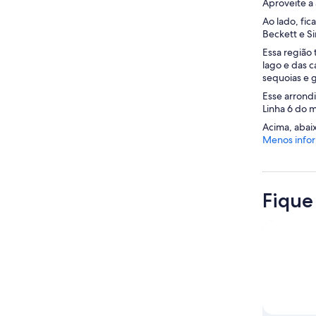
Aproveite a
Ao lado, fi
Beckett e S
Essa região
lago e das 
sequoias e 
Esse arrond
Linha 6 do m
Acima, abaix
Menos info
Fique