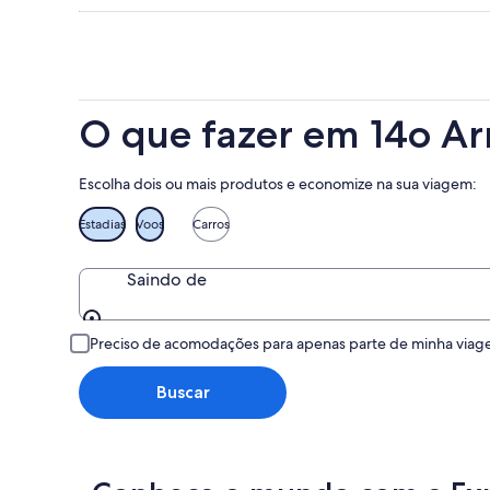
-
7
fim
para
7
de
de
o
de
ago.
semana,
próximo
ago.
-
7
fim
8
de
de
O que fazer em 14o A
de
ago.
semana,
ago.
-
14
9
de
Escolha dois ou mais produtos e economize na sua viagem:
de
ago.
ago.
-
Estadias
Voos
Carros
16
de
Saindo de
ago.
Saindo de
Preciso de acomodações para apenas parte de minha via
Buscar