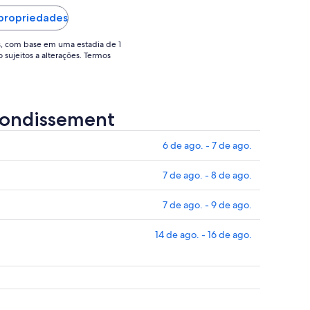
a
a
 propriedades
31
10
de
de
s, com base em uma estadia de 1
o sujeitos a alterações. Termos
ago..
ago..
rrondissement
6 de ago. - 7 de ago.
7 de ago. - 8 de ago.
7 de ago. - 9 de ago.
14 de ago. - 16 de ago.