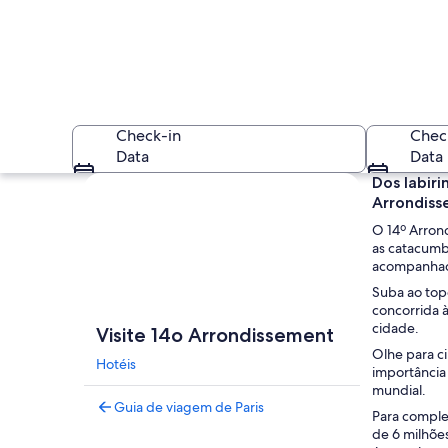
Check-in
Chec
Data
Data
Explorar mapa
Dos labiri
Arrondiss
O 14º Arrond
as catacumb
acompanhad
Suba ao topo
concorrida à
Uma estátua de br
cidade.
Visite 14o Arrondissement
Olhe para c
Hotéis
importância 
mundial.
Guia de viagem de Paris
Para complem
de 6 milhões