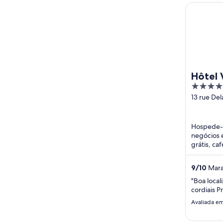
Hôtel Vaca
Hôtel 
4
Modigl
out
13 rue Del
Paris
of
5
Hospede-s
negócios e
grátis, ca
de quarto
funcionário
9
/
10
Marav
"Boa local
cordiais P
Avaliada em