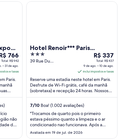
a
a
e de Versailles
Hotel Renoir*** Paris Montparnasse
24
29
de
de
ago..
ago..
Expo
Hotel Renoir*** Paris
O
3
O
R$ 766
Montparnasse
R$ 337
preço
out
preço
39 Rue Du
Total: R$ 942
Total: R$ 437
. – 31 de ago.
Montparnasse Paris
9 de ago. – 10 de ago.
é
of
é
postos e taxas
Paris
inclui impostos e taxas
de
5
de
em Paris.
Reserve uma estadia neste hotel em Paris.
R$ 766
R$ 337
a manhã
Desfrute de Wi-Fi grátis, café da manhã
por
por
suas
(sobretaxa) e recepção 24 horas. Nossos
diária
diária
am os ...
hóspedes elogiam os funcionários
para
para
prestativos ...
es)
7
/
10
Boa! (1.002 avaliações)
uma
uma
estadia
estadia
ício
"Trocamos de quarto pois o primeiro
egião não
estava péssimo quanto a limpeza e o ar
de
de
lidade de
condicionado nao funcionava. Após a
30
9
iva, com
troca, tudo correu bem!"
de
Avaliada em 19 de jul. de 2026
de
 Ótimo
ago.
ago.