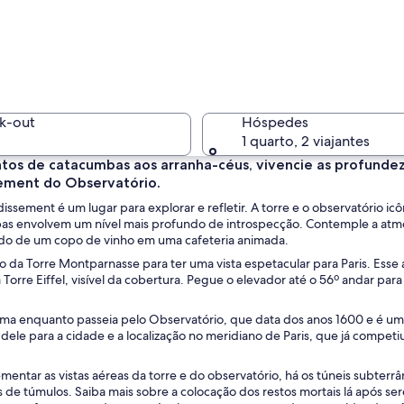
Diversos 
k-out
Hóspedes
1 quarto, 2 viajantes
ntos de catacumbas aos arranha-céus, vivencie as profundeza
ement do Observatório.
Fachada c
issement é um lugar para explorar e refletir. A torre e o observatório ic
as envolvem um nível mais profundo de introspecção. Contemple a atmos
o de um copo de vinho em uma cafeteria animada.
 da Torre Montparnasse para ter uma vista espetacular para Paris. Esse a
 Torre Eiffel, visível da cobertura. Pegue o elevador até o 56º andar para
onze em um parque, com um edifício grande ao fundo.
ima enquanto passeia pelo Observatório, que data dos anos 1600 e é um
dele para a cidade e a localização no meridiano de Paris, que já compe
entar as vistas aéreas da torre e do observatório, há os túneis subter
 de túmulos. Saiba mais sobre a colocação dos restos mortais lá após se