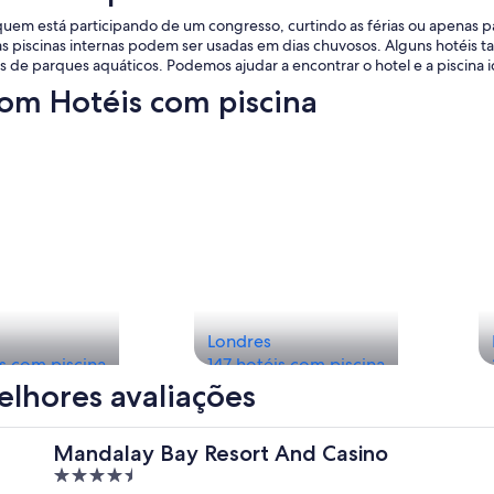
uem está participando de um congresso, curtindo as férias ou apenas pa
 as piscinas internas podem ser usadas em dias chuvosos. Alguns hoté
s de parques aquáticos. Podemos ajudar a encontrar o hotel e a piscina i
com Hotéis com piscina
Londres
s com piscina
147 hotéis com piscina
elhores avaliações
Mandalay Bay Resort And Casino
4.5