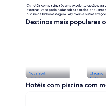
Os hotéis com piscina são uma excelente opção para q
externas, você pode nadar sob as estrelas, enquanto
piscina de hidromassagem, lazy rivers e outras atraçõe
Destinos mais populares 
Nova York
Chicago
125 hotéis com piscina
458 hotéi
Hotéis com piscina com m
Abre em uma nova janela
Mandalay Bay Resort And Casino