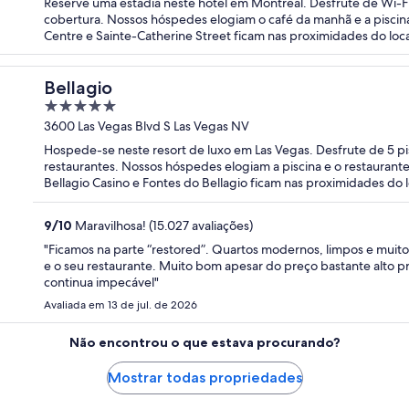
Reserve uma estadia neste hotel em Montreal. Desfrute de Wi-Fi g
cobertura. Nossos hóspedes elogiam o café da manhã e a piscina
Centre e Sainte-Catherine Street ficam nas proximidades do loca
Bellagio
5
out
3600 Las Vegas Blvd S Las Vegas NV
of
Hospede-se neste resort de luxo em Las Vegas. Desfrute de 5 pi
5
restaurantes. Nossos hóspedes elogiam a piscina e o restaurant
Bellagio Casino e Fontes do Bellagio ficam nas proximidades do l
9
/
10
Maravilhosa! (15.027 avaliações)
"Ficamos na parte “restored”. Quartos modernos, limpos e muito
e o seu restaurante. Muito bom apesar do preço bastante alto pr
continua impecável"
Avaliada em 13 de jul. de 2026
Não encontrou o que estava procurando?
Mostrar todas propriedades