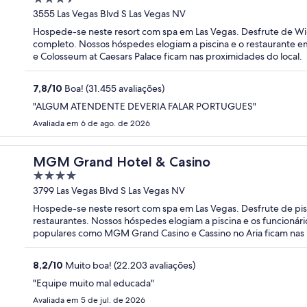
out
3555 Las Vegas Blvd S Las Vegas NV
of
Hospede-se neste resort com spa em Las Vegas. Desfrute de Wi-F
5
completo. Nossos hóspedes elogiam a piscina e o restaurante e
e Colosseum at Caesars Palace ficam nas proximidades do local.
7,8
/
10
Boa! (31.455 avaliações)
"ALGUM ATENDENTE DEVERIA FALAR PORTUGUES"
Avaliada em 6 de ago. de 2026
MGM Grand Hotel & Casino
4
out
3799 Las Vegas Blvd S Las Vegas NV
of
Hospede-se neste resort com spa em Las Vegas. Desfrute de pis
5
restaurantes. Nossos hóspedes elogiam a piscina e os funcionári
populares como MGM Grand Casino e Cassino no Aria ficam nas 
8,2
/
10
Muito boa! (22.203 avaliações)
"Equipe muito mal educada"
Avaliada em 5 de jul. de 2026