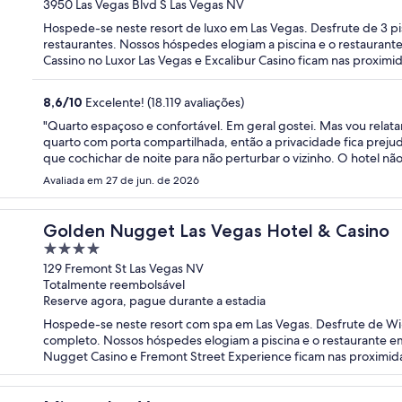
out
3950 Las Vegas Blvd S Las Vegas NV
of
Hospede-se neste resort de luxo em Las Vegas. Desfrute de 3 pi
5
restaurantes. Nossos hóspedes elogiam a piscina e o restaurant
Cassino no Luxor Las Vegas e Excalibur Casino ficam nas proximid
8,6
/
10
Excelente! (18.119 avaliações)
"Quarto espaçoso e confortável. Em geral gostei. Mas vou relata
quarto com porta compartilhada, então a privacidade fica prejud
que cochichar de noite para não perturbar o vizinho. O hotel não 
Avaliada em 27 de jun. de 2026
Golden Nugget Las Vegas Hotel & Casino
4
out
129 Fremont St Las Vegas NV
Totalmente reembolsável
of
Reserve agora, pague durante a estadia
5
Hospede-se neste resort com spa em Las Vegas. Desfrute de Wi-Fi
completo. Nossos hóspedes elogiam a piscina e o restaurante e
Nugget Casino e Fremont Street Experience ficam nas proximida