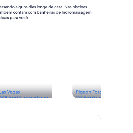
ssando alguns dias longe de casa. Nas piscinas
is também contam com banheiras de hidromassagem,
deais para você.
Las Vegas
Pigeon Forge
325 hotéis com piscina
198 hotéis com piscina