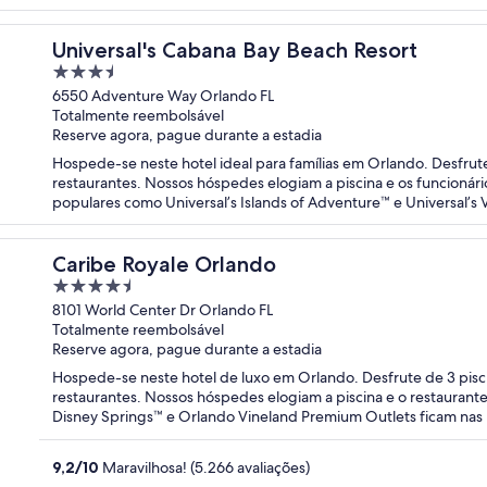
Universal's Cabana Bay Beach Resort
3.5
out
6550 Adventure Way Orlando FL
Totalmente reembolsável
of
Reserve agora, pague durante a estadia
5
Hospede-se neste hotel ideal para famílias em Orlando. Desfrute 
restaurantes. Nossos hóspedes elogiam a piscina e os funcionári
populares como Universal’s Islands of Adventure™ e Universal’s 
Caribe Royale Orlando
4.5
out
8101 World Center Dr Orlando FL
Totalmente reembolsável
of
Reserve agora, pague durante a estadia
5
Hospede-se neste hotel de luxo em Orlando. Desfrute de 3 pisc
restaurantes. Nossos hóspedes elogiam a piscina e o restaurant
Disney Springs™ e Orlando Vineland Premium Outlets ficam nas 
9,2
/
10
Maravilhosa! (5.266 avaliações)