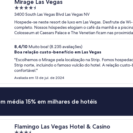
Mirage Las Vegas
4.5
out
3400 South Las Vegas Blvd Las Vegas NV
of
Hospede-se neste resort de luxo em Las Vegas. Desfrute de Wi-Fi
5
completo. Nossos hóspedes elogiam o café da manhã e a piscina
Colosseum at Caesars Palace e The Venetian ficam nas proximida
8,4
/
10
Muito boa! (8.235 avaliações)
Boa relação custo-benefício em Las Vegas
"Escolhemos o Mirage pela localização na Strip. Fomos hospedad
Strip norte, incluindo o famoso vulcão do hotel. A relação custo-
confortável."
Avaliada em 13 de jul. de 2024
em média 15% em milhares de hotéis
Flamingo Las Vegas Hotel & Casino
3.5