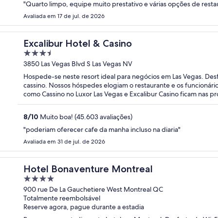
"Quarto limpo, equipe muito prestativo e várias opções de rest
Avaliada em 17 de jul. de 2026
Excalibur Hotel & Casino
3.5
out
3850 Las Vegas Blvd S Las Vegas NV
of
Hospede-se neste resort ideal para negócios em Las Vegas. Desf
5
cassino. Nossos hóspedes elogiam o restaurante e os funcionário
como Cassino no Luxor Las Vegas e Excalibur Casino ficam nas pr
8
/
10
Muito boa! (45.603 avaliações)
"poderiam oferecer cafe da manha incluso na diaria"
Avaliada em 31 de jul. de 2026
Hotel Bonaventure Montreal
4
out
900 rue De La Gauchetiere West Montreal QC
Totalmente reembolsável
of
Reserve agora, pague durante a estadia
5