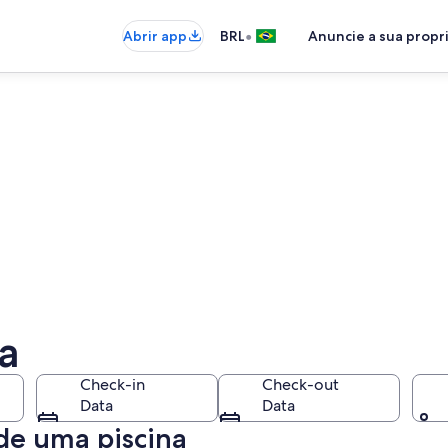
•
Abrir app
BRL
Anuncie a sua prop
a
Check-in
Check-out
Data
Data
 de uma piscina