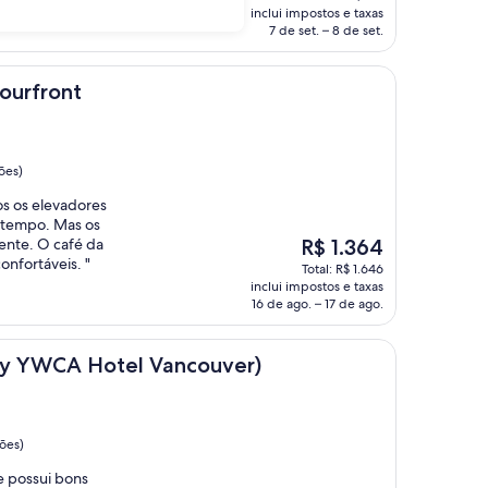
é
inclui impostos e taxas
de
7 de set. – 8 de set.
R$ 524
t
ourfront
ões)
s os elevadores
 tempo. Mas os
O
ente. O café da
R$ 1.364
preço
nfortáveis. "
Total: R$ 1.646
é
inclui impostos e taxas
de
16 de ago. – 17 de ago.
R$ 1.364
 Hotel Vancouver)
rly YWCA Hotel Vancouver)
ções)
e possui bons