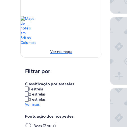
Pinnacl
Ver no mapa
Filtrar por
Classificação por estrelas
1 estrela
Hotel W
2 estrelas
3 estrelas
Ver mais
Pontuação dos hóspedes
Selecionar
Boas (7 ou +)