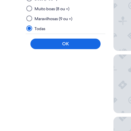
e
aplicar
Muito boas (8 ou +)
um
Maravilhosas (9 ou +)
filtro
deste
Todas
grupo
vai
OK
atualizar
os
Radisson
resultados
em
uma
nova
página
River Ro