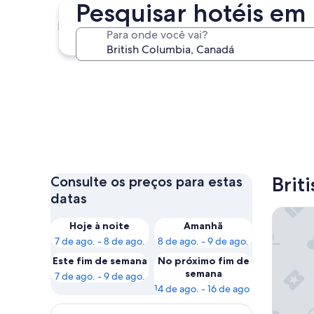
Pesquisar hotéis em 
Vancouver
Para onde você vai?
Vancouver
Brit
Consulte os preços para estas
datas
Harrison
Hoje à noite
Amanhã
7 de ago. - 8 de ago.
8 de ago. - 9 de ago.
Este fim de semana
No próximo fim de
semana
7 de ago. - 9 de ago.
14 de ago. - 16 de ago.