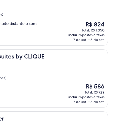
es)
O
uito distante e sem
R$ 824
preço
Total: R$ 1.050
é
inclui impostos e taxas
de
7 de set. – 8 de set.
R$ 824
y CLIQUE
Suites by CLIQUE
ções)
O
R$ 586
preço
Total: R$ 729
é
inclui impostos e taxas
de
7 de set. – 8 de set.
R$ 586
er