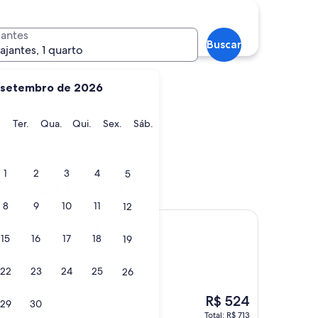
Kelowna
jantes
Buscar
iajantes, 1 quarto
setembro de 2026
ngo
Segunda-
Terça-
Quarta-
Quinta-
Sexta-
Sábado
.
Ter.
Qua.
Qui.
Sex.
Sáb.
feira
feira
feira
feira
feira
Kelowna
1
2
3
4
5
ções de hotéis
8
9
10
11
12
 and Spa
s Resort and Spa
15
16
17
18
19
22
23
24
25
26
O
R$ 524
29
30
preço
Total: R$ 713