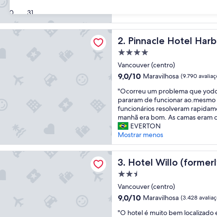
(6.338
30
31
avaliações)
e Hotel Harbourfront
Pinnacle Hotel Harbourfron
2. Pinnacle Hotel Harb
Propriedade
4.0
Vancouver (centro)
estrelas
9.0
9,0/10
Maravilhosa
(9.790 avaliaç
de
"
"Ocorreu um problema que yodo
10,
O
pararam de funcionar ao.mesmo
Maravilhosa,
c
funcionários resolveram rapidam
(9.790
o
manhã era bom. As camas eram co
avaliações)
r
EVERTON
r
Mostrar menos
e
u
illo (formerly YWCA Hotel Vancouver)
u
Hotel Willo (formerly YWCA
3. Hotel Willo (forme
m
Propriedade
p
2.5
r
Vancouver (centro)
estrelas
o
9.0
9,0/10
Maravilhosa
(3.428 avalia
b
de
"
l
"O hotel é muito bem localizado 
10,