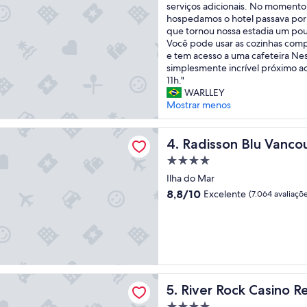
O
e
serviços adicionais. No moment
Maravilhosa,
h
m
hospedamos o hotel passava por
(3.428
o
a
que tornou nossa estadia um pou
avaliações)
t
q
Você pode usar as cozinhas comp
e
u
e tem acesso a uma cafeteira Ne
l
e
simplesmente incrível próximo ao
é
y
11h."
m
o
WARLLEY
u
d
Mostrar menos
i
o
t
s
 Blu Vancouver Airport Hotel & Marina
o
Radisson Blu Vancouver Airp
o
4. Radisson Blu Vanco
b
s
Propriedade
e
e
4.0
m
Ilha do Mar
l
estrelas
l
e
8.8
8,8/10
Excelente
(7.064 avaliaçõe
o
v
de
c
a
10,
a
d
Excelente,
l
o
(7.064
i
r
avaliações)
z
e
a
s
ck Casino Resort
River Rock Casino Resort
5. River Rock Casino R
d
p
o
a