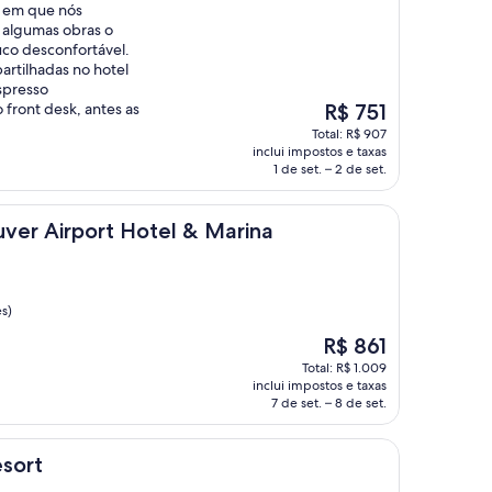
o em que nós
 algumas obras o
co desconfortável.
artilhadas no hotel
spresso
O
 front desk, antes as
R$ 751
preço
Total: R$ 907
é
inclui impostos e taxas
de
1 de set. – 2 de set.
R$ 751
ort Hotel & Marina
uver Airport Hotel & Marina
s)
O
R$ 861
preço
Total: R$ 1.009
é
inclui impostos e taxas
de
7 de set. – 8 de set.
R$ 861
esort