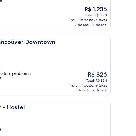
es)
O
R$ 1.236
preço
Total: R$ 1.518
é
inclui impostos e taxas
de
7 de set. – 8 de set.
R$ 1.236
r Downtown
Vancouver Downtown
)
O
não tem problema
R$ 826
preço
"
Total: R$ 984
é
inclui impostos e taxas
de
1 de set. – 2 de set.
R$ 826
l
 - Hostel
)