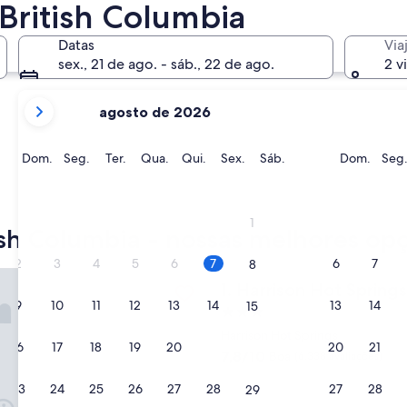
British Columbia
Victoria
Whistler
Datas
Via
sex., 21 de ago. - sáb., 22 de ago.
2 v
os
agosto de 2026
meses
mostrados
no
Domingo
Segunda-
Terça-
Quarta-
Quinta-
Sexta-
Sábado
Domi
Dom.
Seg.
Ter.
Qua.
Qui.
Sex.
Sáb.
Dom.
Seg
momento
feira
feira
feira
feira
feira
são
Victoria
Whistler
August
1
de
ish Columbia - nossas melhores op
2026
2
3
4
5
6
7
6
7
8
e
 Hot Springs Resort and Spa
Harrison Hot Springs Resort
1. Harrison Hot Spring
September
9
10
11
12
13
14
13
14
15
de
Propriedade
2026.
3.0
Harrison Hot Springs
16
17
18
19
20
21
20
21
22
estrelas
7.8
7,8/10
Boa
(6.338 avaliações)
de
10,
23
24
25
26
27
28
27
28
29
Boa,