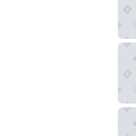
Fairmon
The Par