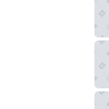
Blackco
Pan Paci