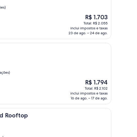
ões)
O
R$ 1.703
preço
Total: R$ 2.055
é
inclui impostos e taxas
de
23 de ago. – 24 de ago.
R$ 1.703
iações)
O
R$ 1.794
preço
Total: R$ 2.102
é
inclui impostos e taxas
de
16 de ago. – 17 de ago.
R$ 1.794
op
nd Rooftop