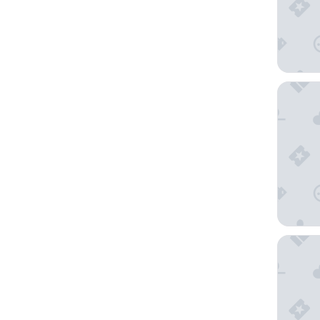
The Gue
Samesun