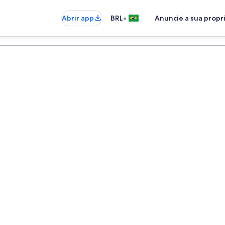
•
Abrir app
BRL
Anuncie a sua prop