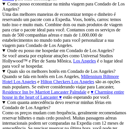
Como posso economizar na minha viagem para Condado de Los
Angeles?
Uma das melhores maneiras de economizar tempo e dinheiro é
reservando um pacote com a Expedia. Voos, hotéis, carros: temos
tudo isso e muito mais. Combine dois ou mais produtos de viagem
para criar o pacote ideal para você. Contamos com os serviços de
mais de 500 companhias aéreas e mais de 1.000.000 de
estabelecimentos no mundo todo para você personalizar a sua
viagem para Condado de Los Angeles.
Onde eu posso me hospedar em Condado de Los Angeles?
Se você anseia por explorar atrações como Universal Studios
Hollywood™ e Píer de Santa Mônica,
Los Angeles
é o lugar ideal
para você se hospedar.
Quais são os melhores hotéis em Condado de Los Angeles?
Quando se fala em hotéis em Los Angeles,
Millennium Biltmore
Hotel Los Angeles
e
Hilton Checkers Los Angeles
são as opções
mais populares. Se estiver considerando viajar para Lancaster,
Residence Inn by Marriott Lancaster Palmdale
e
♥ Charming entire
house in the heart of Lancaster ♥
estão esperando por você.
Com quanta antecedência devo reservar minhas férias em
Condado de Los Angeles?
Como os preços mudam com frequência, geralmente recomendamos
reservar bilhetes o mais cedo possível. Muitas passagens aéreas
internacionais podem ser comparadas na Expedia com 12 meses de
antecedência. Se precisar reservar na última hora, você pode ter