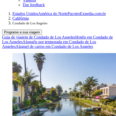
Viagens
Dar feedback
Estados Unidos
América do Norte
Pacotes
Expedia.com.br
Califórnia
Condado de Los Angeles
Programe a sua viagem
Guia de viagem de Condado de Los Angeles
Hotéis em Condado de
Los Angeles
Aluguéis por temporada em Condado de Los
Angeles
Aluguel de carros em Condado de Los Angeles