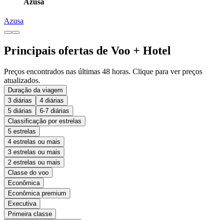
Azusa
Azusa
Principais ofertas de Voo + Hotel
Preços encontrados nas últimas 48 horas. Clique para ver preços
atualizados.
Duração da viagem
3 diárias
4 diárias
5 diárias
6-7 diárias
Classificação por estrelas
5 estrelas
4 estrelas ou mais
3 estrelas ou mais
2 estrelas ou mais
Classe do voo
Econômica
Econômica premium
Executiva
Primeira classe