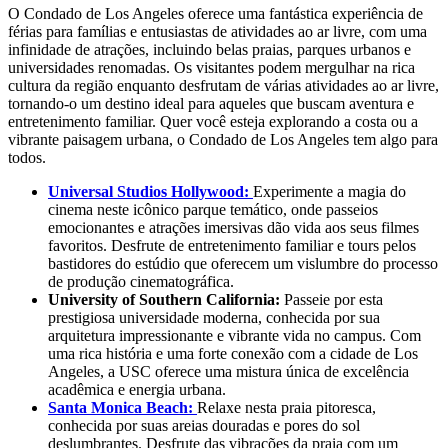
O Condado de Los Angeles oferece uma fantástica experiência de
férias para famílias e entusiastas de atividades ao ar livre, com uma
infinidade de atrações, incluindo belas praias, parques urbanos e
universidades renomadas. Os visitantes podem mergulhar na rica
cultura da região enquanto desfrutam de várias atividades ao ar livre,
tornando-o um destino ideal para aqueles que buscam aventura e
entretenimento familiar. Quer você esteja explorando a costa ou a
vibrante paisagem urbana, o Condado de Los Angeles tem algo para
todos.
Universal Studios Hollywood:
Experimente a magia do
cinema neste icônico parque temático, onde passeios
emocionantes e atrações imersivas dão vida aos seus filmes
favoritos. Desfrute de entretenimento familiar e tours pelos
bastidores do estúdio que oferecem um vislumbre do processo
de produção cinematográfica.
University of Southern California:
Passeie por esta
prestigiosa universidade moderna, conhecida por sua
arquitetura impressionante e vibrante vida no campus. Com
uma rica história e uma forte conexão com a cidade de Los
Angeles, a USC oferece uma mistura única de excelência
acadêmica e energia urbana.
Santa Monica Beach:
Relaxe nesta praia pitoresca,
conhecida por suas areias douradas e pores do sol
deslumbrantes. Desfrute das vibrações da praia com um