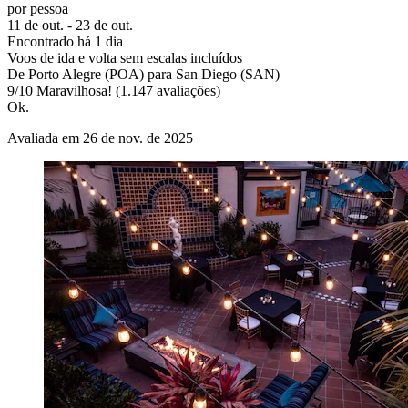
por pessoa
11 de out. - 23 de out.
Encontrado há 1 dia
Voos de ida e volta sem escalas incluídos
De Porto Alegre (POA) para San Diego (SAN)
9
/
10
Maravilhosa! (1.147 avaliações)
Ok.
Avaliada em 26 de nov. de 2025