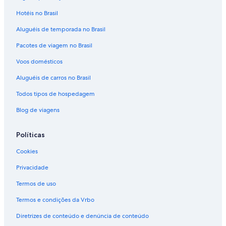
Aluguéis de carros - Praia de Paraty e arredores
Hotéis no Brasil
Aluguéis de carros - Praia de Ponta Negra e arredores
Aluguéis de temporada no Brasil
Aluguéis de carros - Praia de São Gonçalo e arredores
Pacotes de viagem no Brasil
Aluguéis de carros - Praia Deserta e arredores
Aluguéis de carros - Praia do Jabaquara e arredores
Voos domésticos
Aluguéis de carros - Praia do Meio e arredores
Aluguéis de carros no Brasil
Aluguéis de carros - Praia Grande e arredores
Todos tipos de hospedagem
Aluguéis de carros - Praia Grande e arredores
Blog de viagens
Aluguéis de carros - Praia Pequena e arredores
Políticas
Aluguel de carros - Sertão do Taquari
Cookies
Aluguéis de carros - Teatro de Bonecos e arredores
Privacidade
Termos de uso
Termos e condições da Vrbo
Diretrizes de conteúdo e denúncia de conteúdo