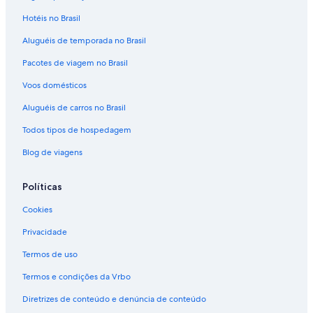
Aluguéis de carros - Praia de Paraty e arredores
Hotéis no Brasil
Aluguéis de carros - Praia de Ponta Negra e arredores
Aluguéis de temporada no Brasil
Aluguéis de carros - Praia de São Gonçalo e arredores
Pacotes de viagem no Brasil
Aluguéis de carros - Praia Deserta e arredores
Aluguéis de carros - Praia do Jabaquara e arredores
Voos domésticos
Aluguéis de carros - Praia do Meio e arredores
Aluguéis de carros no Brasil
Aluguéis de carros - Praia Grande e arredores
Todos tipos de hospedagem
Aluguéis de carros - Praia Grande e arredores
Blog de viagens
Aluguéis de carros - Praia Santa Rita e arredores
Políticas
Aluguéis de carros - Teatro de Bonecos e arredores
Cookies
Aluguel de carros - Trindade
Privacidade
Termos de uso
Termos e condições da Vrbo
Diretrizes de conteúdo e denúncia de conteúdo