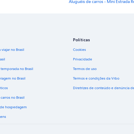
Aluguéis de carros - Mini Estrada R
Aluguéis de carros - Pontal e arred
Aluguéis de carros - Praia da Vend
Aluguéis de carros - Praia de Parat
Aluguéis de carros - Praia de Pont
Políticas
Aluguéis de carros - Praia do Jaba
viajar no Brasil
Cookies
Aluguéis de carros - Praia Grande 
asil
Privacidade
Aluguéis de carros - Praia Pequena
 temporada no Brasil
Termos de uso
Aluguel de carros - Sertão do Taqu
viagem no Brasil
Termos e condições da Vrbo
Aluguel de carros - Trindade
ticos
Diretrizes de conteúdo e denúncia 
carros no Brasil
s de hospedagem
gens