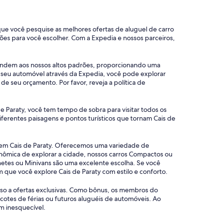
 que você pesquise as melhores ofertas de aluguel de carro
es para você escolher. Com a Expedia e nossos parceiros,
atendem aos nossos altos padrões, proporcionando uma
r seu automóvel através da Expedia, você pode explorar
e seu orçamento. Por favor, reveja a política de
e Paraty, você tem tempo de sobra para visitar todos os
ferentes paisagens e pontos turísticos que tornam Cais de
s em Cais de Paraty. Oferecemos uma variedade de
onômica de explorar a cidade, nossos carros Compactos ou
etes ou Minivans são uma excelente escolha. Se você
 que você explore Cais de Paraty com estilo e conforto.
sso a ofertas exclusivas. Como bônus, os membros do
tes de férias ou futuros aluguéis de automóveis. Ao
m inesquecível.