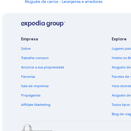
Aluguéis de carros - Laranjeiras e arredores
Aluguel de carros - Paraty
Aluguéis de carros - Portal das Artes e arredores
Aluguéis de carros - Praia de Laranjeiras e arredores
Aluguéis de carros - Praia de Paraty e arredores
Empresa
Explore
Aluguéis de carros - Praia Deserta e arredores
Sobre
Lugares para 
Aluguéis de carros - Praia do Meio e arredores
Trabalhe conosco
Hotéis no Br
Aluguéis de carros - Praia Grande e arredores
Anuncie a sua propriedade
Aluguéis de
Aluguéis de carros - Praia Santa Rita e arredores
Parcerias
Pacotes de 
Aluguéis de carros - Teatro de Bonecos e arredores
Sala de imprensa
Voos domés
Propaganda
Aluguéis de 
Affiliate Marketing
Todos tipo
Blog de via