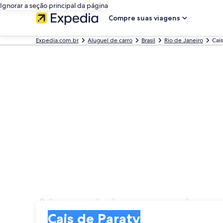
Ignorar a seção principal da página
Compre suas viagens
Expedia.com.br
Aluguel de carro
Brasil
Rio de Janeiro
Cais
Aluguel de carros bara
Retirada
Retirada
Cais de Paraty