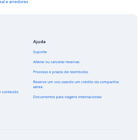
eal e arredores
ores
a e arredores
y-Mirim e arredores
a Negra e arredores
Ajuda
quara e arredores
Suporte
e arredores
Alterar ou cancelar reservas
 e arredores
Processo e prazos de reembolso
ari
Reserve um voo usando um crédito da companhia
aérea
de conteúdo
Documentos para viagens internacionais