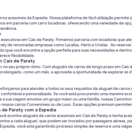
arros acessíveis da Expedia. Nossa plataforma de fácil utilização permite
mos em parceria com carro locadoras, oferecendo uma variedade de opçõ
eniência.
y
ros executivos em Cais de Paraty. Firmamos parceria com locadoras que 
raty de renomadas empresas como Localiza, Hertz e Unidas . Ao reserva
o que você encontre a opção perfeita para suas necessidades e dentro d
rece flexibilidade.
m Cais de Paraty
er no seu próprio ritmo. Com aluguéis de carros de longo prazo em Cais d
 prolongado, como um mês, e aproveite a oportunidade de explorar as di
sforçamos para atender a todos os seus requisitos de aluguel de carro
ja confortável e personalizada. Se você está procurando uma maneira ec
 a sua viagem envolve um grupo maior ou uma família, nossas Caminhon
e nossos carros Conversíveis ou de Luxo. Essas opções premium permitem
s de Paraty com a Expedia
ocê econtre aluguéis de carros acessíveis em Cais de Paraty e tenha ace
s a cada aluguel, que podem ser trocados por passagens aéreas, paco
a Expedia, você está garantindo processo simples de reserva e uma viage