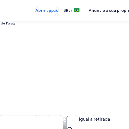
•
Abrir app
BRL
Anuncie a sua prop
 de Paraty
tos em Cais de Paraty
Igual à retirada