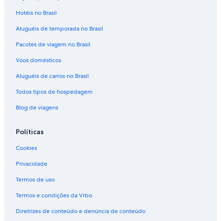
Aluguéis de carros - Praia de Paraty-Mirim e arredores
Hotéis no Brasil
Aluguéis de carros - Praia de Paraty e arredores
Aluguéis de temporada no Brasil
Aluguéis de carros - Praia de Ponta Negra e arredores
Pacotes de viagem no Brasil
Aluguéis de carros - Praia Deserta e arredores
Aluguéis de carros - Praia do Jabaquara e arredores
Voos domésticos
Aluguéis de carros - Praia Grande e arredores
Aluguéis de carros no Brasil
Aluguéis de carros - Praia Grande e arredores
Todos tipos de hospedagem
Aluguéis de carros - Praia Pequena e arredores
Blog de viagens
Aluguéis de carros - Praia Santa Rita e arredores
Políticas
Aluguéis de carros - Teatro de Bonecos e arredores
Cookies
Aluguel de carros - Trindade
Privacidade
Termos de uso
Termos e condições da Vrbo
Diretrizes de conteúdo e denúncia de conteúdo