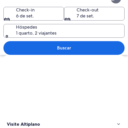
Check-in
Check-out
6 de set.
7 de set.
Hóspedes
1 quarto, 2 viajantes
Duas pessoas sentadas em uma rocha 
Buscar
Explorar mapa
Visite Altiplano