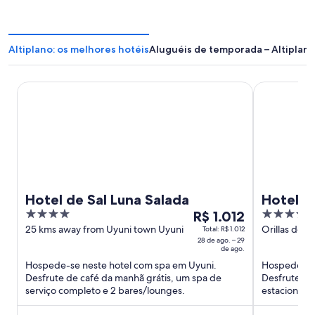
Altiplano: os melhores hotéis
Aluguéis de temporada – Altiplan
Hotel de Sal Luna Salada
Hotel Palaci
Hotel de Sal Luna Salada
Hotel Pa
4
O
4.5
R$ 1.012
out
preço
out
25 kms away from Uyuni town Uyuni
Orillas del 
Total: R$ 1.012
28 de ago. – 29
of
é
of
de ago.
5
de
5
Hospede-se neste hotel com spa em Uyuni.
Hospede-se 
R$ 1.012
Desfrute de café da manhã grátis, um spa de
Desfrute de 
por
serviço completo e 2 bares/lounges.
estacionamen
diária
hóspedes el