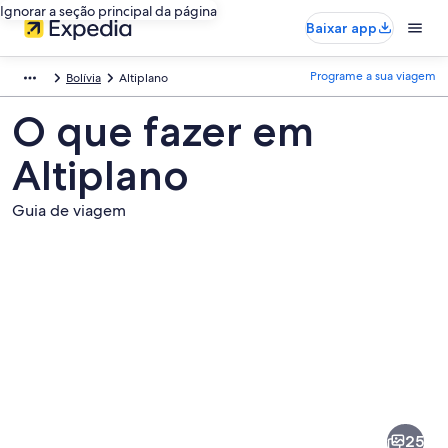
Ignorar a seção principal da página
Baixar app
Programe a sua viagem
Bolívia
Altiplano
O que fazer em
Altiplano
Guia de viagem
Fotos
de
Altiplano
25