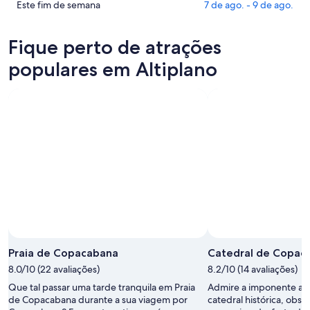
Altiplano
preços
Confira
Este fim de semana
7 de ago. - 9 de ago.
para
em
os
esta
Altiplano
preços
Fique perto de atrações
noite,
para
em
7
amanhã
Altiplano
populares em Altiplano
de
à
para
ago.
noite,
este
-
8
fim
8
de
de
de
ago.
semana,
ago.
-
7
9
de
de
ago.
ago.
-
9
de
Foto de Francis Petitclerc
ago.
Foto
grátis
Praia de Copacabana
Catedral de Copac
de
8.0/10 (22 avaliações)
8.2/10 (14 avaliações)
Francis
Que tal passar uma tarde tranquila em Praia
Admire a imponente arq
Petitclerc
de Copacabana durante a sua viagem por
catedral histórica, obse