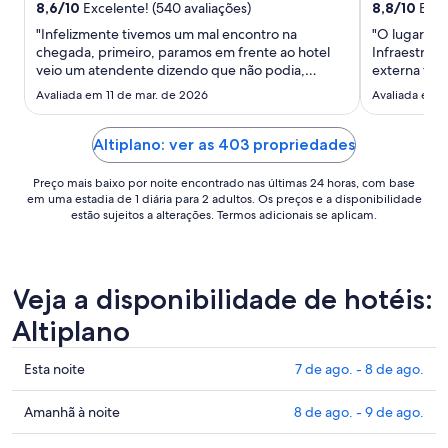
para
8,6
/
10
Excelente! (540 avaliações)
8,8
/
10
Excel
uma
"Infelizmente tivemos um mal encontro na
"O lugar é u
estadia
chegada, primeiro, paramos em frente ao hotel
Infraestrutu
de
veio um atendente dizendo que não podia,
externa tam
28
avisamos pra ele que era somente para o check in.
incluindo ro
Avaliada em 11 de mar. de 2026
Avaliada em 1
No check in outro atendente insistiu que não
adultos… Ár
de
havia reserva e me mostrava a prancheta dele,
drones, dife
ago.
estávamos cansados, meu marido ..."
atendimento 
Altiplano: ver as 403 propriedades
a
29
Preço mais baixo por noite encontrado nas últimas 24 horas, com base
de
em uma estadia de 1 diária para 2 adultos. Os preços e a disponibilidade
ago..
estão sujeitos a alterações. Termos adicionais se aplicam.
Veja a disponibilidade de hotéis:
Altiplano
Confira
Esta noite
7 de ago. - 8 de ago.
os
preços
Confira
Amanhã à noite
8 de ago. - 9 de ago.
em
os