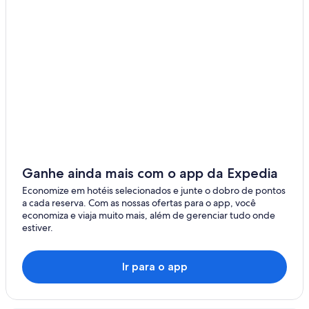
Huatajata
Isla del Sol
Acora
Tiwanaku
Colchane
El Alto
Capachica
Ganhe ainda mais com o app da Expedia
Achacachi
Economize em hotéis selecionados e junte o dobro de pontos
a cada reserva. Com as nossas ofertas para o app, você
Colchani
economiza e viaja muito mais, além de gerenciar tudo onde
estiver.
Cala Cala
Oruro
Ir para o app
Moon Island