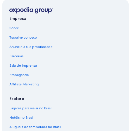
Challapampa
Yumani
Empresa
Pilcuyo
Sobre
Luquina Chico
Trabalhe conosco
Ocosuyo
Anuncie a sua propriedade
Huillanopampa
Parcerias
Sala de imprensa
Propaganda
Affiliate Marketing
Explore
Lugares para viajar no Brasil
Hotéis no Brasil
Aluguéis de temporada no Brasil