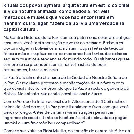
Rituais dos povos aymara, arquitetura em estilo colonial
e vida noturna animada, combinados a incríveis
mercados e museus que você não encontrará em
nenhum outro lugar, fazem da Bolívia uma verdadeira
capital cultural.
No Centro Histórico de La Paz, com seu patrimônio colonial e antigos
costumes, você terá a sensação de voltar ao passado. Embora os
povos indígenas bolivianos ainda vistam roupas feitas de tecidos
feitos à mão e chapéus-coco, os modernos habitantes das cidades
seguem os estilos e tendências do mundo todo. Os visitantes quase
sempre se surpreendem com a incrível mistura de bons
restaurantes, bares e museus.
La Paz é oficialmente chamada de La Ciudad de Nuestra Señora de
la Paz. Os regulares protestos e manifestações de rua fazem com
que os visitantes se lembrem de que La Paz é a sede do governo da
Bolívia. No entanto, sua capital constitucional é Sucre.
Com o Aeroporto Internacional de El Alto a cerca de 4.058 metros
acima do nível do mar, La Paz pode literalmente fazer com que você
perca o fôlego. Antes de visitar as várias atrações pelas ruas
íngremes da cidade, tente se habituar à altitude elevada ou pegue
um táxi ou um "microônibus compartilhado”.
Comece sua visita na Plaza Murillo, no coração do centro histórico da