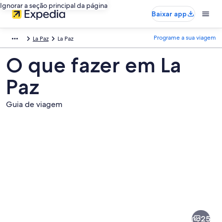
Ignorar a seção principal da página
Baixar app
Programe a sua viagem
La Paz
La Paz
O que fazer em La
Paz
Guia de viagem
Fotos
de
La
25