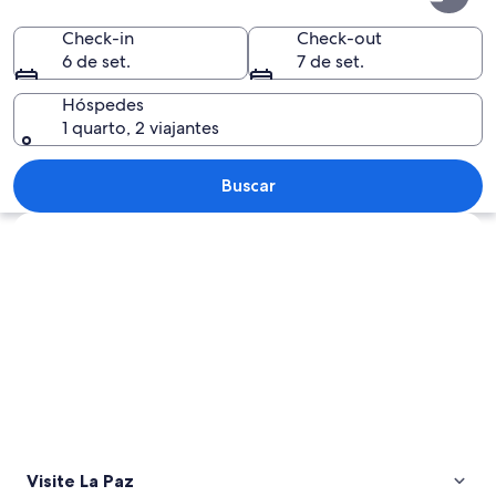
Paz
Check-in
Check-out
6 de set.
7 de set.
Hóspedes
1 quarto, 2 viajantes
Paisagem urbana com montanhas ao 
Buscar
Explorar mapa
Visite La Paz