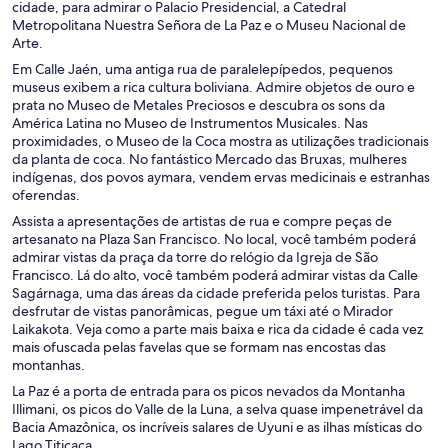
cidade, para admirar o Palacio Presidencial, a Catedral
Metropolitana Nuestra Señora de La Paz e o Museu Nacional de
Arte.
Em Calle Jaén, uma antiga rua de paralelepípedos, pequenos
museus exibem a rica cultura boliviana. Admire objetos de ouro e
prata no Museo de Metales Preciosos e descubra os sons da
América Latina no Museo de Instrumentos Musicales. Nas
proximidades, o Museo de la Coca mostra as utilizações tradicionais
da planta de coca. No fantástico Mercado das Bruxas, mulheres
indígenas, dos povos aymara, vendem ervas medicinais e estranhas
oferendas.
Assista a apresentações de artistas de rua e compre peças de
artesanato na Plaza San Francisco. No local, você também poderá
admirar vistas da praça da torre do relógio da Igreja de São
Francisco. Lá do alto, você também poderá admirar vistas da Calle
Sagárnaga, uma das áreas da cidade preferida pelos turistas. Para
desfrutar de vistas panorâmicas, pegue um táxi até o Mirador
Laikakota. Veja como a parte mais baixa e rica da cidade é cada vez
mais ofuscada pelas favelas que se formam nas encostas das
montanhas.
La Paz é a porta de entrada para os picos nevados da Montanha
Illimani, os picos do Valle de la Luna, a selva quase impenetrável da
Bacia Amazônica, os incríveis salares de Uyuni e as ilhas místicas do
Lago Titicaca.