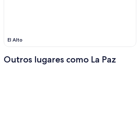
El Alto
Outros lugares como La Paz
Cochabamba
Belo Hor
Cochabamba
Belo Hor