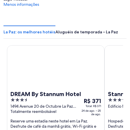
Menos informações
La Paz: os melhores hotéis
Aluguéis de temporada – La Paz
DREAM By Stannum Hotel
Stannum Bou
DREAM By Stannum Hotel
Stannum
3.5
O
4
R$ 371
out
preço
out
1494 Avenue 20 de Octubre La Paz
Edificio Mult
Total: R$ 371
La Paz
Totalmente reembolsável
24 de ago. – 25
La Paz
of
é
of
de ago.
5
de
5
Reserve uma estadia neste hotel em La Paz.
Hospede-se 
R$ 371
Desfrute de café da manhã grátis, Wi-Fi grátis e
Desfrute de 