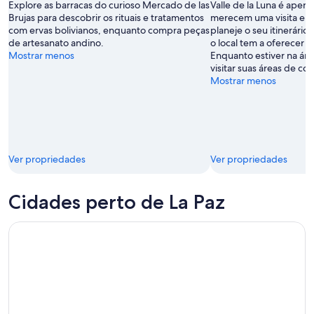
Explore as barracas do curioso Mercado de las
Valle de la Luna é apen
Brujas para descobrir os rituais e tratamentos
merecem uma visita em L
com ervas bolivianos, enquanto compra peças
planeje o seu itinerári
de artesanato andino.
o local tem a oferecer 
Mostrar menos
Enquanto estiver na ár
visitar suas áreas de co
Mostrar menos
Ver propriedades
Ver propriedades
Cidades perto de La Paz