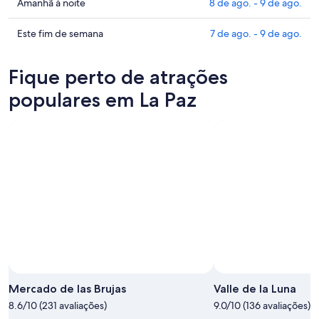
preços
Confira
Amanhã à noite
8 de ago. - 9 de ago.
em
os
La
preços
Confira
Este fim de semana
7 de ago. - 9 de ago.
Paz
em
os
para
La
preços
Fique perto de atrações
esta
Paz
em
noite,
para
La
populares em La Paz
7
amanhã
Paz
de
à
para
ago.
noite,
este
-
8
fim
8
de
de
de
ago.
semana,
ago.
-
7
9
de
de
ago.
ago.
-
9
de
ago.
Mercado de las Brujas
Valle de la Luna
8.6/10 (231 avaliações)
9.0/10 (136 avaliações)