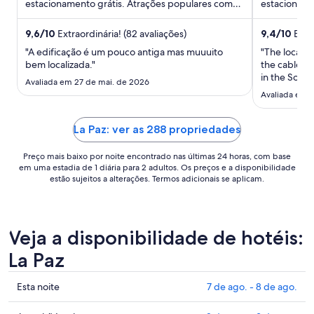
por
estacionamento grátis. Atrações populares como
estacionamen
diária
Igreja de São Pedro ...
hóspedes el
para
9,6
/
10
Extraordinária! (82 avaliações)
9,4
/
10
Extra
uma
"A edificação é um pouco antiga mas muuuito
"The locatio
estadia
bem localizada."
the cable ca
de
in the Sopoc
Avaliada em 27 de mai. de 2026
24
explore diff
Avaliada em 
very clean, 
de
a good show
ago.
staff ..."
La Paz: ver as 288 propriedades
a
25
Preço mais baixo por noite encontrado nas últimas 24 horas, com base
de
em uma estadia de 1 diária para 2 adultos. Os preços e a disponibilidade
ago..
estão sujeitos a alterações. Termos adicionais se aplicam.
Veja a disponibilidade de hotéis:
La Paz
Confira
Esta noite
7 de ago. - 8 de ago.
os