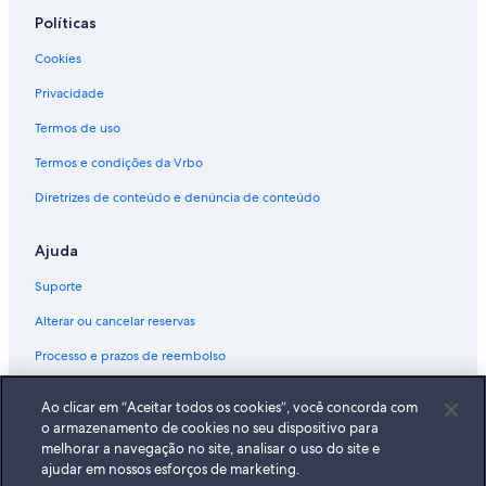
Políticas
Cookies
Privacidade
Termos de uso
Termos e condições da Vrbo
Diretrizes de conteúdo e denúncia de conteúdo
Ajuda
Suporte
Alterar ou cancelar reservas
Processo e prazos de reembolso
Reserve um voo usando um crédito da companhia aérea
Ao clicar em “Aceitar todos os cookies”, você concorda com
Documentos para viagens internacionais
o armazenamento de cookies no seu dispositivo para
melhorar a navegação no site, analisar o uso do site e
ajudar em nossos esforços de marketing.