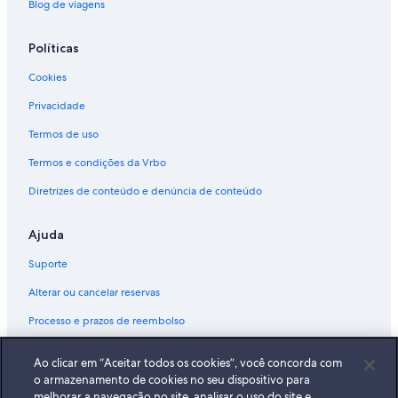
Blog de viagens
Políticas
Cookies
Privacidade
Termos de uso
Termos e condições da Vrbo
Diretrizes de conteúdo e denúncia de conteúdo
Ajuda
Suporte
Alterar ou cancelar reservas
Processo e prazos de reembolso
Reserve um voo usando um crédito da companhia aérea
Ao clicar em “Aceitar todos os cookies”, você concorda com
Documentos para viagens internacionais
o armazenamento de cookies no seu dispositivo para
melhorar a navegação no site, analisar o uso do site e