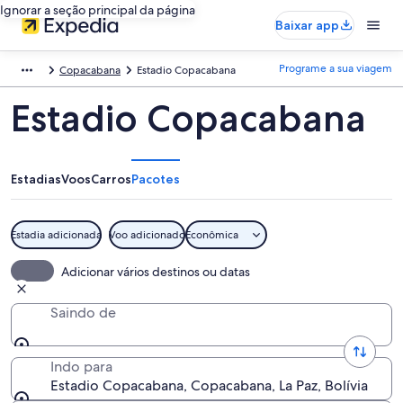
Ignorar a seção principal da página
Baixar app
Programe a sua viagem
Copacabana
Estadio Copacabana
Estadio Copacabana
Estadias
Voos
Carros
Pacotes
Estadia adicionada
Voo adicionado
Econômica
Adicionar vários destinos ou datas
Saindo de
Indo para
Estadio Copacabana, Copacabana, La Paz, Bolívia