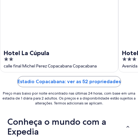
9
de
ago.
Hotel La Cúpula
Hote
2
3
out
out
calle final Michel Perez Copacabana Copacabana
Avenida 
of
of
5
5
Estadio Copacabana: ver as 52 propriedades
Preço mais baixo por noite encontrado nas últimas 24 horas, com base em uma
estadia de 1 diária para 2 adultos. Os preços e a disponibilidade estão sujeitos a
alterações. Termos adicionais se aplicam.
Conheça o mundo com a
Expedia