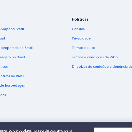
Políticas
viajar no Brasil
Cookies
asil
Privacidade
 temporada no Brasil
Termos de uso
viagem no Brasil
Termos e condições da Vrbo
ticos
Diretrizes de conteúdo e denúncia 
carros no Brasil
s de hospedagem
gens
A Expedia, Inc. não se responsabiliza pelo conteúdo dos sites externos.
do Expedia Group. Todos os direitos reservados Expedia e o logotipo da Expedia s
amento de cookies no seu dispositivo para