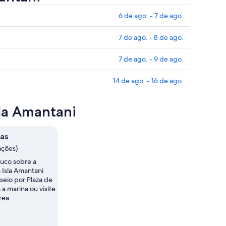
6 de ago. - 7 de ago.
7 de ago. - 8 de ago.
7 de ago. - 9 de ago.
14 de ago. - 16 de ago.
sla Amantani
as
ações)
uco sobre a
m Isla Amantani
eio por Plaza de
a marina ou visite
rea.