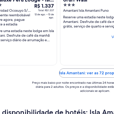
O
3
ntani
R$ 1.337
preço
out
idad Ocosuyo S/N
Amantaní Isla Amantani Puno
Total: R$ 1.337
mantani Puno
mente reembolsável
12 de ago. – 13 de
é
of
Reserve uma estadia neste lodg
ago.
ve agora, pague
de
5
Amantani. Desfrute de café da
e a estadia
R$ 1.337
grátis, serviço de quarto e servi
e uma estadia neste lodge em Isla
traslado de/para o aeroporto. A
por
ani. Desfrute de café da manhã
populares ...
diária
V
, serviço diário de arrumação e
para
eria. Atrações populares como
uma
de ...
estadia
de
12
de
Isla Amantani: ver as 72 pro
ago.
a
Preço mais baixo por noite encontrado nas últimas 24 hora
13
diária para 2 adultos. Os preços e a disponibilidade estã
de
adicionais se aplicam.
ago..
a disponibilidade de hotéis: Isla A