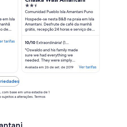
2.5
out
Comunidad Pueblo Isla Amantani Puno
of
e em Isla
Hospede-se nesta B&B na praia em Isla
5
 manhã
Amantani. Desfrute de café da manhã
ço de
grátis, recepção 24 horas e serviço de
trações
traslado de/para o aeroporto. Atrações
populares ...
er tarifas
10
/
10
Extraordinária! (1
avaliação)
"Oswaldo and his family made
sure we had everything we
needed. They were simply
amazing and welcoming."
Ver tarifas
Avaliada em 26 de set. de 2019
priedades
s, com base em uma estadia de 1
o sujeitos a alterações. Termos
mantani