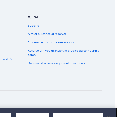
Ajuda
Suporte
Alterar ou cancelar reservas
Processo e prazos de reembolso
Reserve um voo usando um crédito da companhia
aérea
de conteúdo
Documentos para viagens internacionais
ão marcas registradas da Expedia, Inc.