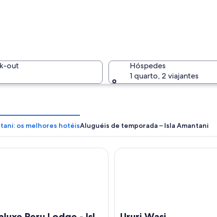
Campos e
k-out
Hóspedes
1 quarto, 2 viajantes
Paisagem
tani: os melhores hotéis
Aluguéis de temporada – Isla Amantani
xe Peru Lodge - Isla Amantani
Ururi Wasi
com campos em socalcos e um corpo d'água em primeiro plano.
aluxe Peru Lodge - Isla
Ururi Wasi