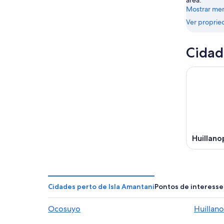
área.
de
ago.
Mostrar me
ago.
-
Ver proprie
16
de
ago.
Cidad
Huillan
Cidades perto de Isla Amantani
Pontos de interesse
Ocosuyo
Huillan