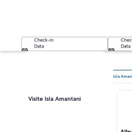
Check-in
Chec
Data
Data
Explorar mapa
Isla Aman
Allpalu
Uma pequena ilha 
Visite Isla Amantani
Allp