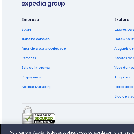
Empresa
Explore
Sobre
Lugares para 
Trabalhe conosco
Hotéis no Br
Anuncie a sua propriedade
Aluguéis de
Parcerias
Pacotes de 
Sala de imprensa
Voos domés
Propaganda
Aluguéis de 
Affiliate Marketing
Todos tipo
Blog de via
© 2026 Expedia, Inc., uma empresa 
Ao clicar em “Aceitar todos os cookies”, você concorda com o armazen