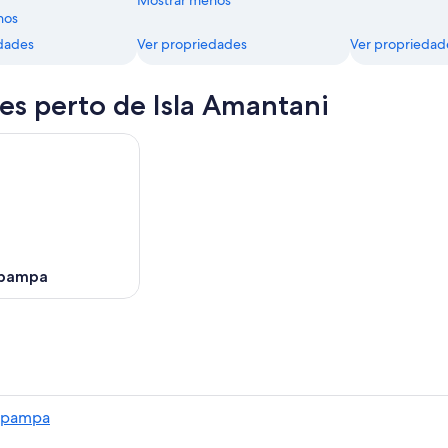
Mostrar menos
nos
dades
Ver propriedades
Ver propriedad
es perto de Isla Amantani
opampa
opampa