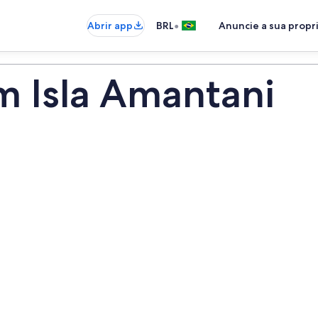
•
Abrir app
BRL
Anuncie a sua prop
m Isla Amantani