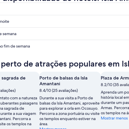
noite
de semana
i
o fim de semana
i
 perto de atrações populares em I
i
i
 sagrada de
Porto de balsas da Isla
Plaza de Arm
Amantani
8.2/10 (35 avali
valiações)
8.4/10 (25 avaliações)
Aprenda um po
história local e
ntato com a natureza
Durante a sua visita a Porto de
durante um pass
xuberantes paisagens
balsas da Isla Amantani, aproveite
Armas. Percorra 
a sagrada de
para explorar a orla em Ocosuyo.
os templos na á
durante a sua viagem
Percorra a zona portuária ou visite
Mostrar menos
antani. Percorra a
os templos enquanto estiver na
site os templos na
área.