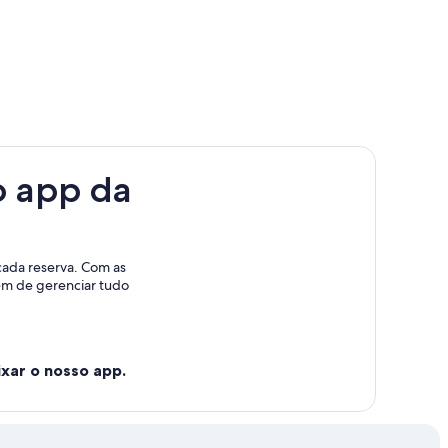
o app da
cada reserva. Com as
lém de gerenciar tudo
xar o nosso app.