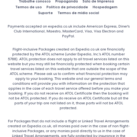
Trabalhe conosco
Propaganda
Sala de Imprensa
Termos de uso
Política de privacidade
Hospedagem
Suporte
Termos de mídia social
Payments accepted on expedia.co.uk include American Express, Diner's
Club International, Maestro, MasterCard, Visa, Visa Electron and
PayPal.
Flight-inclusive Packages created on Expedia.co.uk are financially
protected by the ATOL scheme (under Expedia, Inc.'s ATOL number
5788). ATOL protection does not apply to all travel services listed on this
website but you may still be financially protected when booking certain
travel services listed on this website that are outside the scope of the
ATOL scheme. Please ask us to confirm what financial protection may
apply to your booking. This website and our general terms and
conditions will provide you with information on the protection that
applies in the case of each travel service offered before you make your
booking. If you do not receive an ATOL Certificate then the booking will
not be ATOL protected. If you do receive an ATOL Certificate but all the
parts of your trip are not listed on it, those parts will not be ATOL
protected.
For Packages that do not include a flight or Linked Travel Arrangements
created on Expedia.co.uk, all monies paid over in the case of non flight-
inclusive Packages, or any monies paid directly to us in the case of
Linked Travel Arrangements, are fully protected by insurance in the