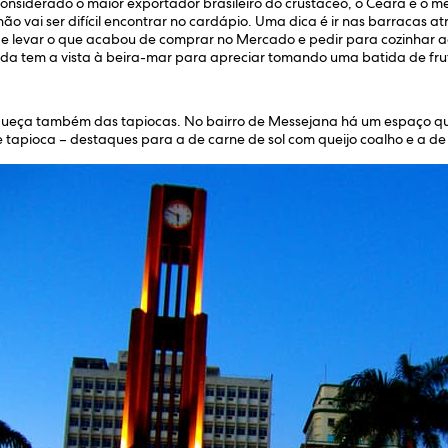
onsiderado o maior exportador brasileiro do crustáceo, o Ceará é o me
 não vai ser difícil encontrar no cardápio. Uma dica é ir nas barracas 
e levar o que acabou de comprar no Mercado e pedir para cozinhar ao
nda tem a vista à beira-mar para apreciar tomando uma batida de fru
squeça também das tapiocas. No bairro de Messejana há um espaço q
e tapioca – destaques para a de carne de sol com queijo coalho e a d