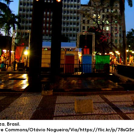
, Brasil.
tive Commons/Otávio Nogueira/Via/https://flic.kr/p/78sQS