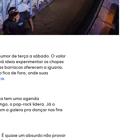
u
humor de terça a sábado. O valor
má ideia experimentar os chopes
as barracas oferecem a iguaria,
fica de fora, onde suas
za
.
bita tem uma agenda
go, o pop-rock lidera. Já o
em a galera pra dançar nos fins
a. É quase um absurdo não provar