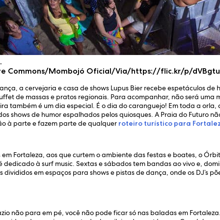
.
tive Commons/Mombojó Oficial/Via/https://flic.kr/p/dVBgt
ança, a cervejaria e casa de shows Lupus Bier recebe espetáculos de 
 buffet de massas e pratos regionais. Para acompanhar, não será uma 
ira também é um dia especial. É o dia do caranguejo! Em toda a orla, 
s shows de humor espalhados pelos quiosques. A Praia do Futuro não 
o à parte e fazem parte de qualquer
roteiro turístico para Fortale
 em Fortaleza, aos que curtem o ambiente das festas e boates, o Ór
é dedicado à surf music. Sextas e sábados tem bandas ao vivo e, domin
 divididos em espaços para shows e pistas de dança, onde os DJ’s põ
zio não para em pé, você não pode ficar só nas baladas em Fortalez