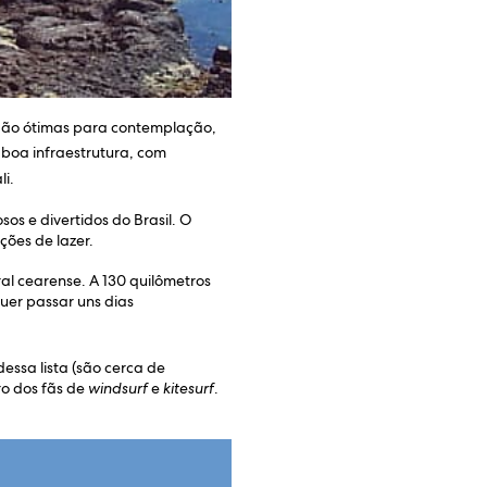
 São ótimas para contemplação,
 boa infraestrutura, com
li.
os e divertidos do Brasil. O
ções de lazer.
ral cearense. A 130 quilômetros
quer passar uns dias
essa lista (são cerca de
ro dos fãs de
windsurf
e
kitesurf
.