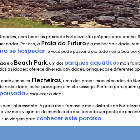
trópoles, nem todas as praias de Fortaleza são próprias para banho.
Praia do Futuro
r nadar. Por isso, a
é a melhor da cidade: tem
ara se hospedar
, e você pode passar o dia todo numa boa por a
Beach Park
parques aquáticos
eza é o
, um dos
mais famos
 as idades: oferece diversas atividades, brinquedos e diferentes op
Flecheiras
m pode conhecer
, uma das praias mais intocadas do lito
 de rusticidade, belas paisagens e muito sossego. Perfeita para quem 
 pousada
e esquecer a vida!
 bem interessante. A praia mais famosa e mais distante de Fortaleza d
da vez mais viajantes do mundo todo e se tornado um ponto de encont
conhecer este paraíso
da sua viagem para
.