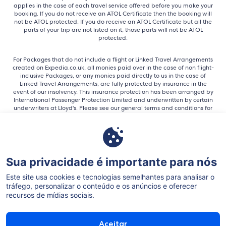
applies in the case of each travel service offered before you make your
booking. If you do not receive an ATOL Certificate then the booking will
not be ATOL protected. If you do receive an ATOL Certificate but all the
parts of your trip are not listed on it, those parts will not be ATOL
protected.
For Packages that do not include a flight or Linked Travel Arrangements
created on Expedia.co.uk, all monies paid over in the case of non flight-
inclusive Packages, or any monies paid directly to us in the case of
Linked Travel Arrangements, are fully protected by insurance in the
event of our insolvency. This insurance protection has been arranged by
International Passenger Protection Limited and underwritten by certain
underwriters at Lloyd's. Please see our general terms and conditions for
more information about financial protection, or for more information on
the ATOL Certificate go to: www.caa.co.uk.
Expedia, Inc. is not responsible for content on external Web sites.
Sua privacidade é importante para nós
Este site usa cookies e tecnologias semelhantes para analisar o
tráfego, personalizar o conteúdo e os anúncios e oferecer
recursos de mídias sociais.
©2026 Expedia, Inc. All rights reserved.
Aceitar