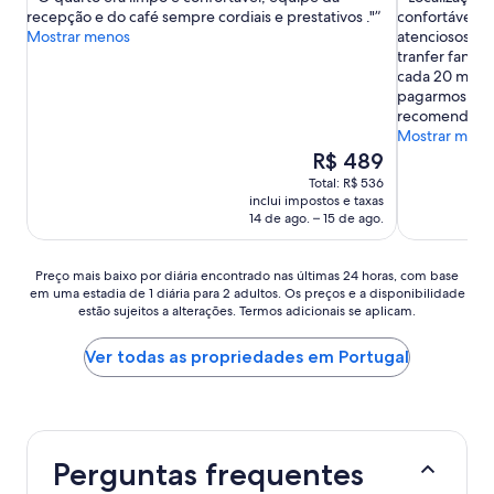
10,
10,
recepção e do café sempre cordiais e prestativos ."
confortável. 
Excelente,
Maravilhosa
Mostrar menos
atenciosos . 
(2.194
(1.759
tranfer fantás
avaliações)
avaliações)
cada 20 minu
pagarmos no 
recomendo."
Mostrar meno
O
R$ 489
preço
Total: R$ 536
é
inclui impostos e taxas
de
14 de ago. – 15 de ago.
R$ 489
Preço
Preço mais baixo por diária encontrado nas últimas 24 horas, com base
em uma estadia de 1 diária para 2 adultos. Os preços e a disponibilidade
mais
estão sujeitos a alterações. Termos adicionais se aplicam.
baixo
por
diária
Ver todas as propriedades em Portugal
encontrado
nas
últimas
24
horas,
Perguntas frequentes
com