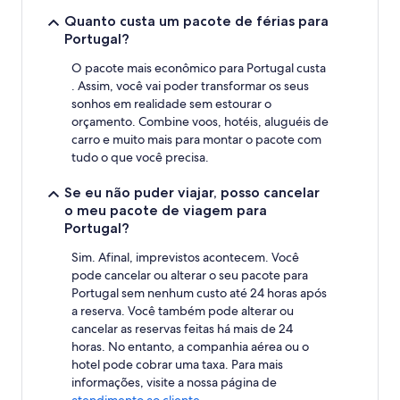
base
em
Quanto custa um pacote de férias para
uma
Portugal?
estadia
de
O pacote mais econômico para Portugal custa
1
. Assim, você vai poder transformar os seus
diária
sonhos em realidade sem estourar o
para
orçamento. Combine voos, hotéis, aluguéis de
2
carro e muito mais para montar o pacote com
adultos.
tudo o que você precisa.
Os
preços
Se eu não puder viajar, posso cancelar
e
a
o meu pacote de viagem para
disponibilidade
Portugal?
estão
sujeitos
Sim. Afinal, imprevistos acontecem. Você
a
pode cancelar ou alterar o seu pacote para
alterações.
Portugal sem nenhum custo até 24 horas após
Termos
a reserva. Você também pode alterar ou
adicionais
cancelar as reservas feitas há mais de 24
se
horas. No entanto, a companhia aérea ou o
aplicam.
hotel pode cobrar uma taxa. Para mais
informações, visite a nossa página de