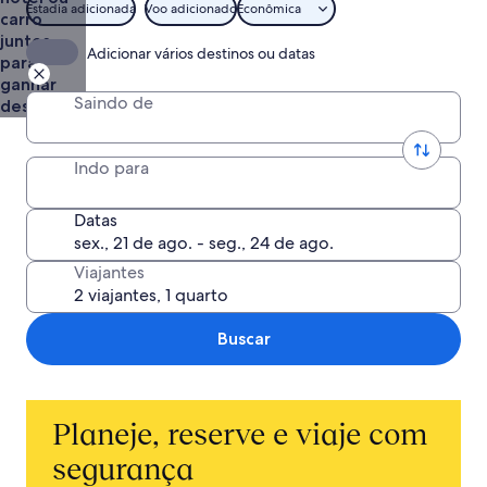
Estadia adicionada
Voo adicionado
Econômica
carro
juntos
Adicionar vários destinos ou datas
para
ganhar
Saindo de
descontos
Indo para
Datas
Viajantes
Buscar
Planeje, reserve e viaje com
segurança