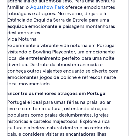
adrenalina do automobilismo. Para uma aventura
B
d
d
familiar, o
r
Aquashow Park
oferece emocionantes
e
e
a
toboáguas e atrações. No inverno, dirija-se à
B
B
g
Estância de Esqui da Serra da Estrela para uma
r
r
a
a
esquiada emocionante e paisagens montanhosas
a
g
deslumbrantes.
g
a
a
Vida Noturna
Experimente a vibrante vida noturna em Portugal
visitando o Bowling Playcenter, um emocionante
local de entretenimento perfeito para uma noite
divertida. Desfrute da atmosfera animada e
conheça outros viajantes enquanto se diverte com
emocionantes jogos de boliche e refrescos neste
local movimentado.
Encontre as melhores atrações em Portugal
Portugal é ideal para umas férias na praia, ao ar
livre e com tema cultural, ostentando atrações
populares como praias deslumbrantes, igrejas
históricas e castelos majestosos. Explore a rica
cultura e a beleza natural dentro e ao redor do
país, e considere visitar as encantadoras ilhas