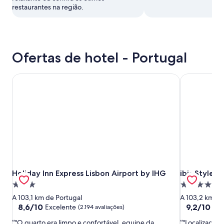
restaurantes na região.
Ofertas de hotel - Portugal
Holiday Inn Express Lisbon Airport by IHG
ibis Styles 
Holiday Inn Express Lisbon Airport by IHG
ibis Styles 
Holiday Inn Express Lisbon Airport by IHG
ibis Styles
Propriedade
Propriedad
3.0
4.0
A 103,1 km de Portugal
A 103,2 km de
estrelas
estrelas
8.6
9.2
8,6/10
9,2/10
Excelente
Mar
(2.194 avaliações)
de
de
"O quarto era limpo e confortável, equipe da
"Localização 