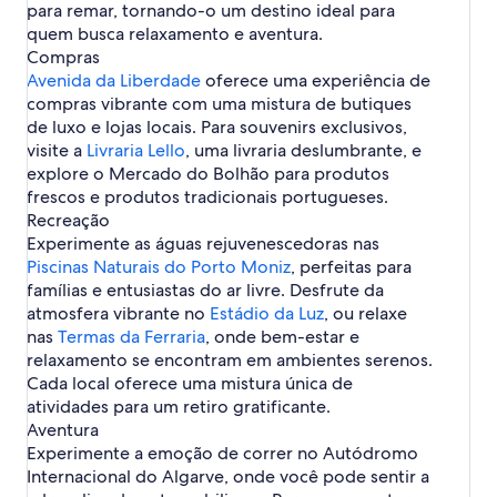
a
para remar, tornando-o um destino ideal para
g
n
:
i
quem busca relaxamento e aventura.
a
A
n
Compras
:
p
a
C
Avenida da Liberdade
oferece uma experiência de
a
:
a
compras vibrante com uma mistura de butiques
r
C
s
t
de luxo e lojas locais. Para souvenirs exclusivos,
o
a
a
visite a
n
Livraria Lello
, uma livraria deslumbrante, e
s
m
d
explore o Mercado do Bolhão para produtos
d
e
o
frescos e produtos tradicionais portugueses.
e
n
m
F
Recreação
t
í
é
Experimente as águas rejuvenescedoras nas
o
n
r
s
Piscinas Naturais do Porto Moniz
, perfeitas para
i
i
-
famílias e entusiastas do ar livre. Desfrute da
o
a
D
s
atmosfera vibrante no
Estádio da Luz
, ou relaxe
s
i
-
nas
Termas da Ferraria
-
, onde bem-estar e
s
D
D
relaxamento se encontram em ambientes serenos.
t
i
i
Cada local oferece uma mistura única de
r
s
s
i
atividades para um retiro gratificante.
t
t
t
Aventura
r
r
o
i
Experimente a emoção de correr no Autódromo
i
d
t
Internacional do Algarve, onde você pode sentir a
t
e
o
o