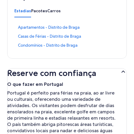
Estadias
Pacotes
Carros
L
Apartamentos - Distrito de Braga
i
L
Casas de Férias - Distrito de Braga
n
i
k
L
Condomínios - Distrito de Braga
n
q
i
k
u
n
q
e
k
u
a
q
e
b
Reserve com confiança
u
a
r
e
b
e
a
O que fazer em Portugal
r
e
b
e
s
Portugal é perfeito para férias na praia, ao ar livre
r
e
t
ou culturais, oferecendo uma variedade de
e
s
a
e
atividades. Os visitantes podem desfrutar de dias
t
p
s
ensolarados na praia, excelente golfe em campos
a
á
t
p
de primeira linha e estadias relaxantes em resorts.
g
a
á
O país também abriga pitorescas áreas turísticas,
i
p
g
n
convidativos locais para nadar e deliciosas águas
á
i