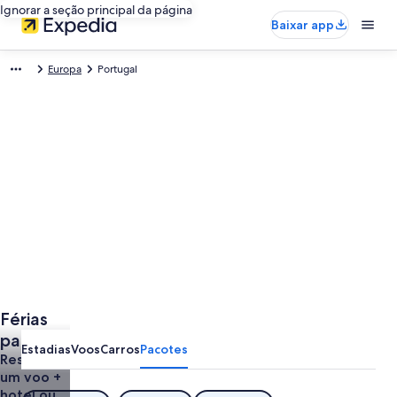
Ignorar a seção principal da página
Baixar app
Europa
Portugal
Férias
para
Estadias
Voos
Carros
Pacotes
Portugal
Reserve
um voo +
hotel ou