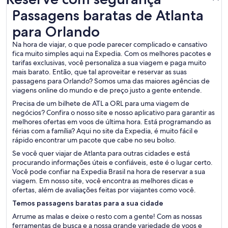
Passagens baratas de Atlanta para Orlando
Passagens baratas de Atlanta
para Orlando
Na hora de viajar, o que pode parecer complicado e cansativo
fica muito simples aqui na Expedia. Com os melhores pacotes e
tarifas exclusivas, você personaliza a sua viagem e paga muito
mais barato. Então, que tal aproveitar e reservar as suas
passagens para Orlando? Somos uma das maiores agências de
viagens online do mundo e de preço justo a gente entende.
Precisa de um bilhete de ATL a ORL para uma viagem de
negócios? Confira o nosso site e nosso aplicativo para garantir as
melhores ofertas em voos de última hora. Está programando as
férias com a família? Aqui no site da Expedia, é muito fácil e
rápido encontrar um pacote que cabe no seu bolso.
Se você quer viajar de Atlanta para outras cidades e está
procurando informações úteis e confiáveis, este é o lugar certo.
Você pode confiar na Expedia Brasil na hora de reservar a sua
viagem. Em nosso site, você encontra as melhores dicas e
ofertas, além de avaliações feitas por viajantes como você.
Temos passagens baratas para a sua cidade
Arrume as malas e deixe o resto com a gente! Com as nossas
ferramentas de busca e a nossa grande variedade de voos e