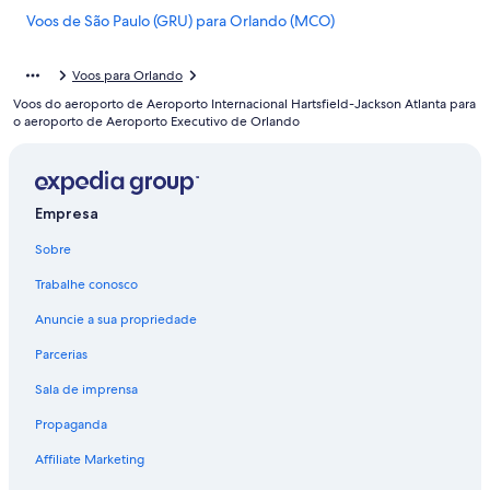
Voos de São Paulo (GRU) para Orlando (MCO)
Voos de São Paulo (GRU) para Orlando (ORL)
Voos para Orlando
Voos de Miami (MIA) para Orlando (ORL)
Voos do aeroporto de Aeroporto Internacional Hartsfield-Jackson Atlanta para
Voos de Nova York (NYC) para Orlando (ORL)
o aeroporto de Aeroporto Executivo de Orlando
Voos de Belo Horizonte (PLU) para Orlando (ORL)
Voos de Porto Alegre (POA) para Orlando (ORL)
Empresa
Voos de Recife (REC) para Orlando (ORL)
Voos de Rio de Janeiro (RIO) para Orlando (ORL)
Sobre
Voos de São Paulo (SAO) para Orlando (ORL)
Trabalhe conosco
Voos de Salvador (SSA) para Orlando (ORL)
Anuncie a sua propriedade
Voos de Campinas (VCP) para Orlando (ORL)
Parcerias
Voos para Orlando
Sala de imprensa
Propaganda
Affiliate Marketing