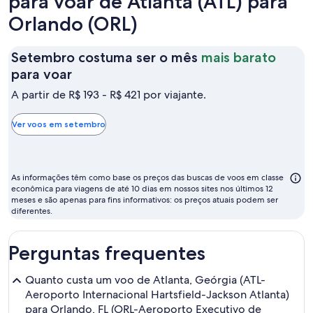
para voar de Atlanta (ATL) para
Orlando (ORL)
Setembro costuma ser o mês
mais barato
Setembro
para voar
costuma
A partir de R$ 193 - R$ 421 por viajante.
ser
o
Ver voos em setembro
mês
mais
barato
As informações têm como base os preços das buscas de voos em classe
para
econômica para viagens de até 10 dias em nossos sites nos últimos 12
meses e são apenas para fins informativos: os preços atuais podem ser
voar
diferentes.
Perguntas frequentes
Quanto custa um voo de Atlanta, Geórgia (ATL-
Aeroporto Internacional Hartsfield-Jackson Atlanta)
para Orlando, FL (ORL-Aeroporto Executivo de