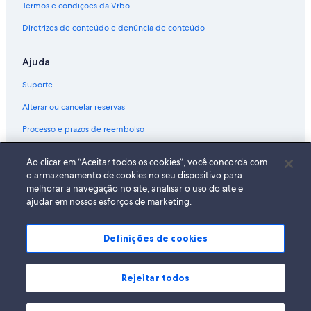
Termos e condições da Vrbo
Diretrizes de conteúdo e denúncia de conteúdo
Ajuda
Suporte
Alterar ou cancelar reservas
Processo e prazos de reembolso
Reserve um voo usando um crédito da companhia aérea
Ao clicar em “Aceitar todos os cookies”, você concorda com
Documentos para viagens internacionais
o armazenamento de cookies no seu dispositivo para
melhorar a navegação no site, analisar o uso do site e
ajudar em nossos esforços de marketing.
Definições de cookies
A Expedia, Inc. não se responsabiliza pelo conteúdo dos sites externos.
© 2026 Expedia, Inc., uma empresa do Expedia Group. Todos os direitos
reservados Expedia e o logotipo da Expedia são marcas registradas da
Expedia, Inc.
Rejeitar todos