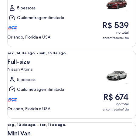
ago.
a
5 pessoas
ter.,
Quilometragem ilimitada
11
R$ 539
de
ago.
no total
Orlando, Florida e USA
encontrada há 1 dia
Full-size Nissan Altima
sex.,
sex., 14 de ago. - sáb., 15 de ago.
14
Full-size
de
Nissan Altima
ago.
a
5 pessoas
sáb.,
Quilometragem ilimitada
15
R$ 674
de
ago.
no total
Orlando, Florida e USA
encontrada há 1 dia
Mini Van Chrysler Voyager
seg.,
seg., 10 de ago. - ter., 11 de ago.
10
Mini Van