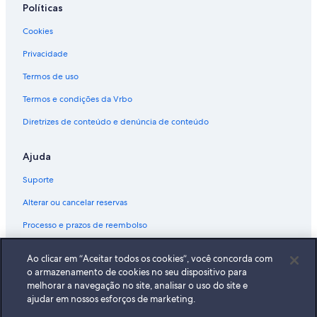
Políticas
Cookies
Privacidade
Termos de uso
Termos e condições da Vrbo
Diretrizes de conteúdo e denúncia de conteúdo
Ajuda
Suporte
Alterar ou cancelar reservas
Processo e prazos de reembolso
Reserve um voo usando um crédito da companhia aérea
Ao clicar em “Aceitar todos os cookies”, você concorda com
Documentos para viagens internacionais
o armazenamento de cookies no seu dispositivo para
melhorar a navegação no site, analisar o uso do site e
ajudar em nossos esforços de marketing.