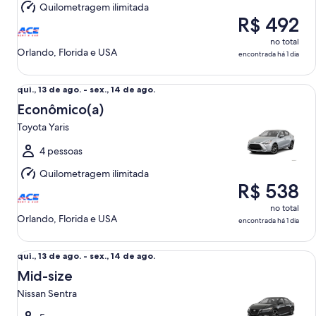
Quilometragem ilimitada
15
R$ 492
de
ago.
no total
Orlando, Florida e USA
encontrada há 1 dia
Econômico(a) Toyota Yaris
qui.,
qui., 13 de ago. - sex., 14 de ago.
13
Econômico(a)
de
Toyota Yaris
ago.
a
4 pessoas
sex.,
Quilometragem ilimitada
14
R$ 538
de
ago.
no total
Orlando, Florida e USA
encontrada há 1 dia
Mid-size Nissan Sentra
qui.,
qui., 13 de ago. - sex., 14 de ago.
13
Mid-size
de
Nissan Sentra
ago.