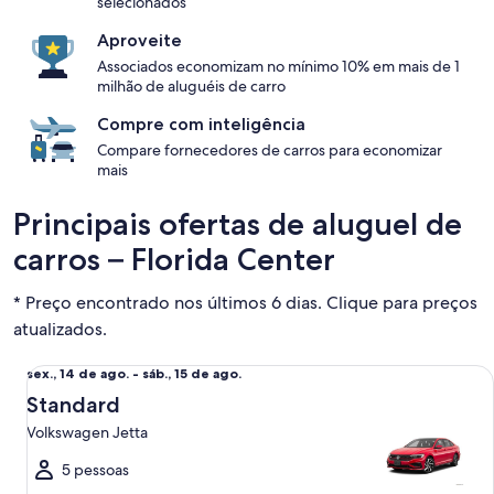
selecionados
Aproveite
Associados economizam no mínimo 10% em mais de 1
milhão de aluguéis de carro
Compre com inteligência
Compare fornecedores de carros para economizar
mais
Principais ofertas de aluguel de
carros – Florida Center
* Preço encontrado nos últimos 6 dias. Clique para preços
atualizados.
Standard Volkswagen Jetta
sex.,
sex., 14 de ago. - sáb., 15 de ago.
14
Standard
de
Volkswagen Jetta
ago.
a
5 pessoas
sáb.,