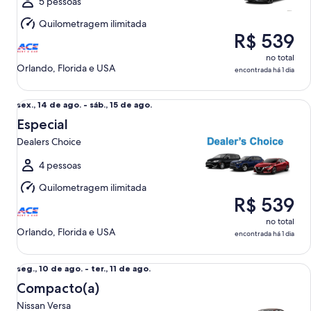
a
5 pessoas
sex.,
Quilometragem ilimitada
14
R$ 539
de
ago.
no total
Orlando, Florida e USA
encontrada há 1 dia
Especial Dealers Choice
sex.,
sex., 14 de ago. - sáb., 15 de ago.
14
Especial
de
Dealers Choice
ago.
a
4 pessoas
sáb.,
Quilometragem ilimitada
15
R$ 539
de
ago.
no total
Orlando, Florida e USA
encontrada há 1 dia
Compacto(a) Nissan Versa
seg.,
seg., 10 de ago. - ter., 11 de ago.
10
Compacto(a)
de
Nissan Versa