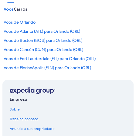
Voos
Carros
Voos de Orlando
Voos de Atlanta (ATL) para Orlando (ORL)
Voos de Boston (BOS) para Orlando (ORL)
Voos de Cancún (CUN) para Orlando (ORL)
Voos de Fort Lauderdale (FLL) para Orlando (ORL)
Voos de Florianópolis (FLN) para Orlando (ORL)
Voos de São Paulo (GRU) para Orlando (MCO)
Voos de São Paulo (GRU) para Orlando (ORL)
Voos de Miami (MIA) para Orlando (ORL)
Empresa
Voos de Nova York (NYC) para Orlando (ORL)
Sobre
Voos de Belo Horizonte (PLU) para Orlando (ORL)
Trabalhe conosco
Voos de Porto Alegre (POA) para Orlando (ORL)
Anuncie a sua propriedade
Voos de Recife (REC) para Orlando (ORL)