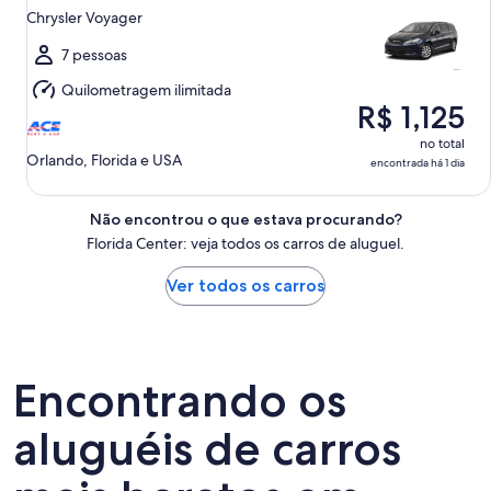
de
Chrysler Voyager
ago.
a
7 pessoas
ter.,
Quilometragem ilimitada
11
R$ 1,125
de
ago.
no total
Orlando, Florida e USA
encontrada há 1 dia
Não encontrou o que estava procurando?
Florida Center: veja todos os carros de aluguel.
Ver todos os carros
Encontrando os
aluguéis de carros