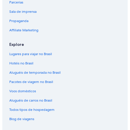
Parcerias
Voos de Rio de Janeiro (RIO) para Orlando (ORL)
Sala de imprensa
Voos de São Paulo (SAO) para Orlando (ORL)
Propaganda
Voos de Salvador (SSA) para Orlando (ORL)
Voos de Campinas (VCP) para Orlando (ORL)
Affiliate Marketing
Voos para Orlando
Explore
Lugares para viajar no Brasil
Hotéis no Brasil
Aluguéis de temporada no Brasil
Pacotes de viagem no Brasil
Voos domésticos
Aluguéis de carros no Brasil
Todos tipos de hospedagem
Blog de viagens