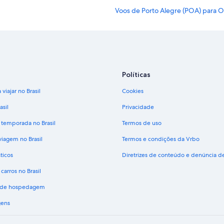
Voos de Porto Alegre (POA) para O
Voos de Rio de Janeiro (RIO) para 
Voos de Salvador (SSA) para Orlan
Voos para Orlando
Políticas
viajar no Brasil
Cookies
asil
Privacidade
 temporada no Brasil
Termos de uso
viagem no Brasil
Termos e condições da Vrbo
ticos
Diretrizes de conteúdo e denúncia 
carros no Brasil
s de hospedagem
gens