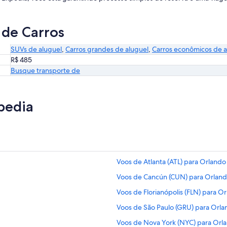
 de Carros
SUVs de aluguel
,
Carros grandes de aluguel
,
Carros econômicos de a
R$ 485
Busque transporte de
pedia
Voos de Atlanta (ATL) para Orlando
Voos de Cancún (CUN) para Orland
Voos de Florianópolis (FLN) para O
Voos de São Paulo (GRU) para Orla
Voos de Nova York (NYC) para Orl