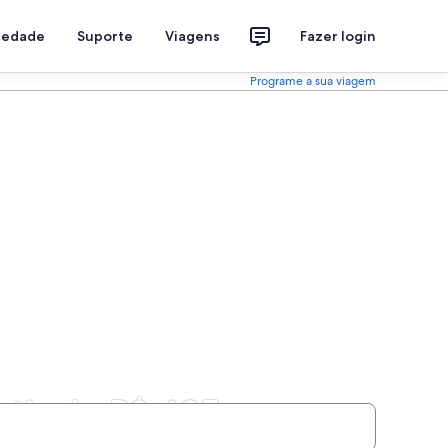
riedade
Suporte
Viagens
Fazer login
Programe a sua viagem
rtir de R$ 485