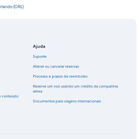
rlando (ORL)
Orlando (ORL)
do (ORL)
Ajuda
Suporte
Alterar ou cancelar reservas
Processo e prazos de reembolso
Reserve um voo usando um crédito da companhia
aérea
de conteúdo
Documentos para viagens internacionais