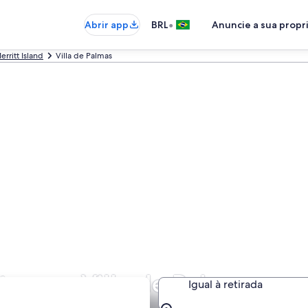
•
Abrir app
BRL
Anuncie a sua prop
erritt Island
Villa de Palmas
tos em Villa de Palmas a pa
Igual à retirada