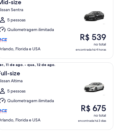
3
Mid-size
de
issan Sentra
go.
5 pessoas
ex.,
Quilometragem ilimitada
4
R$ 539
de
go.
no total
rlando, Florida e USA
encontrada há 4 horas
l-size Nissan Altima
er.,
er., 11 de ago. - qua., 12 de ago.
1
Full-size
de
issan Altima
go.
5 pessoas
ua.,
Quilometragem ilimitada
2
R$ 675
de
go.
no total
rlando, Florida e USA
encontrada há 3 dias