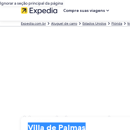
Ignorar a seção principal da página
Compre suas viagens
Expedia.com.br
Aluguel de carro
Estados Unidos
Flórida
M
Aluguel de carros bara
Retirada
Retirada
Villa de Palmas