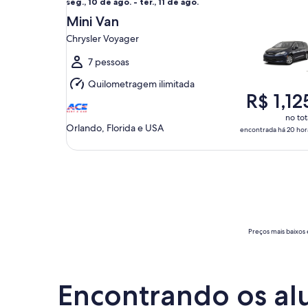
seg.,
seg., 10 de ago. - ter., 11 de ago.
10
Mini Van
de
Chrysler Voyager
ago.
a
7 pessoas
ter.,
Quilometragem ilimitada
11
R$ 1,12
de
ago.
no tot
Orlando, Florida e USA
encontrada há 20 hor
Preços mais baixos 
Encontrando os alu