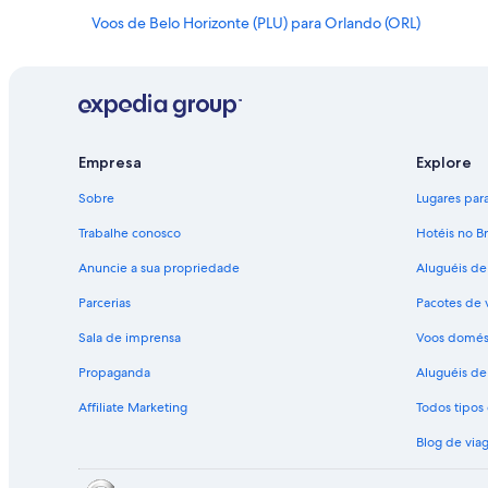
Voos de Belo Horizonte (PLU) para Orlando (ORL)
Voos de Recife (REC) para Orlando (ORL)
Voos de São Paulo (SAO) para Orlando (ORL)
Voos de Campinas (VCP) para Orlando (ORL)
Empresa
Explore
Sobre
Lugares para 
Trabalhe conosco
Hotéis no Br
Anuncie a sua propriedade
Aluguéis de
Parcerias
Pacotes de 
Sala de imprensa
Voos domés
Propaganda
Aluguéis de 
Affiliate Marketing
Todos tipo
Blog de via