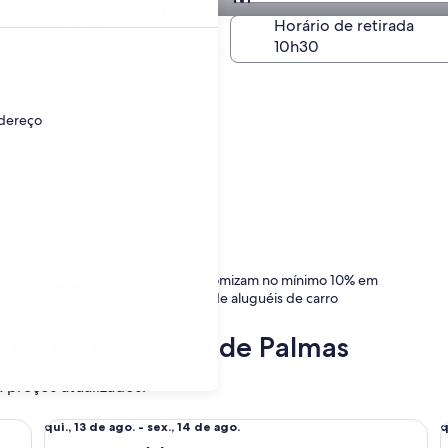
s em Villa de Palmas
Igual à retirada
 de devolução
Horário de retirada
e ago.
l.
ndereço
Aproveite
Associados economizam no mínimo 10% em
mais de 1 milhão de aluguéis de carro
 de carros – Villa de Palmas
a preços atualizados.
Econômico(a) Toyota Yaris
Mi
qui.,
q
qui., 13 de ago. - sex., 14 de ago.
q