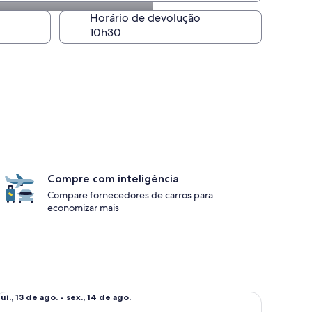
Horário de devolução
Compre com inteligência
Compare fornecedores de carros para
economizar mais
d-size Nissan Sentra
ui.,
ui., 13 de ago. - sex., 14 de ago.