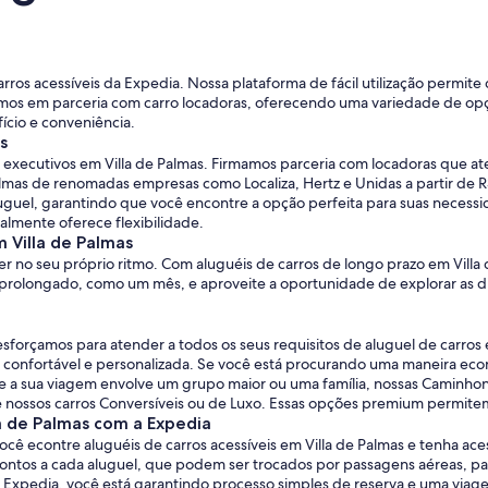
carros acessíveis da Expedia. Nossa plataforma de fácil utilização permit
amos em parceria com carro locadoras, oferecendo uma variedade de opç
ício e conveniência.
s
ros executivos em Villa de Palmas. Firmamos parceria com locadoras que
lmas de renomadas empresas como Localiza, Hertz e Unidas a partir de R
guel, garantindo que você encontre a opção perfeita para suas necessid
ralmente oferece flexibilidade.
 Villa de Palmas
er no seu próprio ritmo. Com aluguéis de carros de longo prazo em Villa
 prolongado, como um mês, e aproveite a oportunidade de explorar as di
sforçamos para atender a todos os seus requisitos de aluguel de carro
ja confortável e personalizada. Se você está procurando uma maneira ec
 a sua viagem envolve um grupo maior ou uma família, nossas Caminhon
 nossos carros Conversíveis ou de Luxo. Essas opções premium permitem 
la de Palmas com a Expedia
cê econtre aluguéis de carros acessíveis em Villa de Palmas e tenha ac
s a cada aluguel, que podem ser trocados por passagens aéreas, paco
da Expedia, você está garantindo processo simples de reserva e uma viag