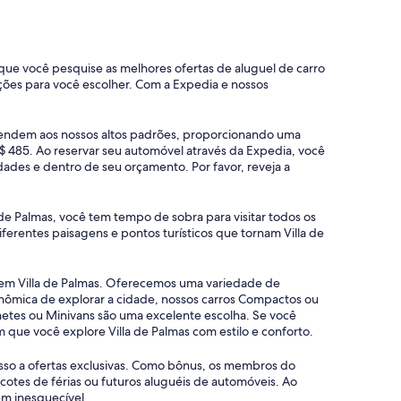
e que você pesquise as melhores ofertas de aluguel de carro
ões para você escolher. Com a Expedia e nossos
 atendem aos nossos altos padrões, proporcionando uma
$ 485. Ao reservar seu automóvel através da Expedia, você
ades e dentro de seu orçamento. Por favor, reveja a
 de Palmas, você tem tempo de sobra para visitar todos os
ferentes paisagens e pontos turísticos que tornam Villa de
s em Villa de Palmas. Oferecemos uma variedade de
onômica de explorar a cidade, nossos carros Compactos ou
etes ou Minivans são uma excelente escolha. Se você
que você explore Villa de Palmas com estilo e conforto.
esso a ofertas exclusivas. Como bônus, os membros do
tes de férias ou futuros aluguéis de automóveis. Ao
em inesquecível.