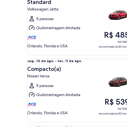
9
Standard
de
Volkswagen Jetta
ago.
a
5 pessoas
seg.,
Quilometragem ilimitada
10
R$ 48
de
ago.
no tot
Orlando, Florida e USA
encontrada há 20 hor
Compacto(a) Nissan Versa
seg.,
seg., 10 de ago. - ter., 11 de ago.
10
Compacto(a)
de
Nissan Versa
ago.
a
5 pessoas
ter.,
Quilometragem ilimitada
11
R$ 53
de
ago.
no tot
Orlando, Florida e USA
encontrada há 20 hor
Mini Van Chrysler Voyager