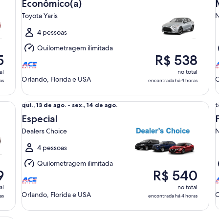
13
1
Econômico(a)
de
Toyota Yaris
N
ago.
a
a
a
4 pessoas
sex.,
s
Quilometragem ilimitada
14
1
5
R$ 538
de
ago.
a
al
no total
Orlando, Florida e USA
O
as
encontrada há 4 horas
Especial Dealers Choice
Ful
qui.,
t
qui., 13 de ago. - sex., 14 de ago.
t
13
1
Especial
de
Dealers Choice
N
ago.
a
a
a
4 pessoas
sex.,
q
Quilometragem ilimitada
14
1
9
R$ 540
de
ago.
a
al
no total
Orlando, Florida e USA
O
as
encontrada há 4 horas