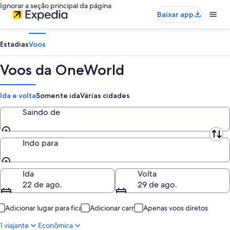
Ignorar a seção principal da página
Baixar app
Estadias
Voos
Voos da OneWorld
Ida e volta
Somente ida
Várias cidades
Saindo de
Saindo de
Indo para
Indo para
Ida
Volta
22 de ago.
29 de ago.
Adicionar lugar para ficar
Adicionar carro
Apenas voos diretos
1 viajante
Econômica