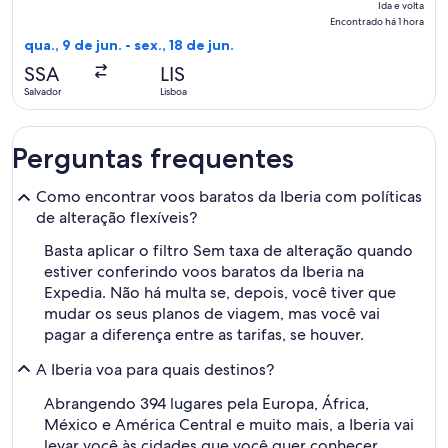
Ida e volta
e
Encontrado há 1 hora
volta,
qua., 9 de jun. - sex., 18 de jun.
Encontrado
SSA
LIS
há
Salvador
Lisboa
1
hora
Perguntas frequentes
Como encontrar voos baratos da Iberia com políticas
de alteração flexíveis?
Basta aplicar o filtro Sem taxa de alteração quando
estiver conferindo voos baratos da Iberia na
Expedia. Não há multa se, depois, você tiver que
mudar os seus planos de viagem, mas você vai
pagar a diferença entre as tarifas, se houver.
A Iberia voa para quais destinos?
Abrangendo 394 lugares pela Europa, África,
México e América Central e muito mais, a Iberia vai
levar você às cidades que você quer conhecer.