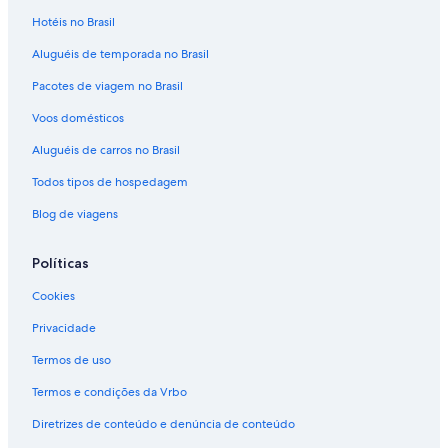
Hotéis no Brasil
Voos para Itália
Aluguéis de temporada no Brasil
Voos para Japão
Pacotes de viagem no Brasil
Voos para Suíça
Voos para Tailândia
Voos domésticos
Voos para Turquia
Aluguéis de carros no Brasil
Evergreen International
Todos tipos de hospedagem
Ghadames Air Transport
Blog de viagens
Palau Asia
Políticas
Royal Airways Limited
Cookies
Vietnam Air Service Co.
Voos para Belo Horizonte
Privacidade
Voos para Brasília
Termos de uso
Voos para Búzios
Termos e condições da Vrbo
Voos para Campos do Jordão
Diretrizes de conteúdo e denúncia de conteúdo