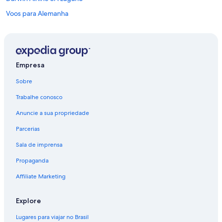
Voos para Alemanha
Voos para Argentina
Voos para Austrália
Voos para Brasil
Empresa
Voos para Canadá
Sobre
Voos para China
Trabalhe conosco
Voos para Colômbia
Anuncie a sua propriedade
Voos para Coreia do Sul
Parcerias
Voos para Espanha
Sala de imprensa
Voos para Estados Unidos
Propaganda
Voos para Filipinas
Voos para França
Affiliate Marketing
Voos para Grécia
Explore
Voos para Índia
Lugares para viajar no Brasil
Voos para Indonésia