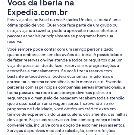
Voos da Iberia na Expedia.com.br
Voos da Iberia na
Expedia.com.br
Para viajantes no Brasil ou nos Estados Unidos, a Iberia é uma
ótima opção de voo. Quer você faça parte de um grupo ou
esteja viajando sozinho, poderá aproveitar nossas ofertas e
pacotes especiais principalmente se programar bem sua
reserva.
Você sempre pode contar com um serviço personalizado
quando embarca em um dos aviões da Iberia. A possibilidade
de fazer reservas on-line atende a todos os requisitos que um
viajante possa ter, desde fazer reservas e reprogramações a
alterações e cancelamentos. Se você fizer a reserva com
bastante antecedência, poderá economizar muito mais e
aproveitar a mesma conveniência pelo menor custo. Fazendo
parcerias com as principais companhias aéreas internacionais, a
Iberia possui uma rede que abrange diversos países e a
segurança e o manuseio de bagagem recebem toda a atenção
que é essencial em uma viagem aérea. Increvendo-se no
programa de fidelidade, você obtém um crédito extra em
termos de experiência do usuário, além, obviamente, das milhas
de viagem. Faça suas reservas on-line com segurança e toda
conveniência, inclusive com a opção de escolher seus assentos.
Serviços disponíveis mediante solicitação, como refeições