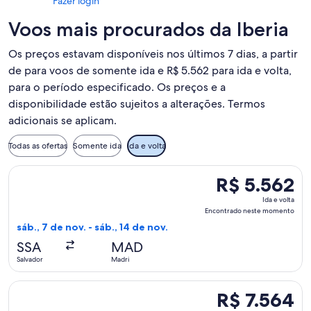
Fazer login
Voos mais procurados da Iberia
Os preços estavam disponíveis nos últimos 7 dias, a partir
de para voos de somente ida e R$ 5.562 para ida e volta,
para o período especificado. Os preços e a
disponibilidade estão sujeitos a alterações. Termos
adicionais se aplicam.
Todas as ofertas
Somente ida
Ida e volta
Selecionar o voo da Iberia, que sai em sáb., 7 de nov. de Sa
R$ 5.562
R$ 5.562
Ida
Ida e volta
e
Encontrado neste momento
volta,
sáb., 7 de nov. - sáb., 14 de nov.
Encontrado
SSA
MAD
neste
Salvador
Madri
momento
Selecionar o voo da Iberia, que sai em qua., 9 de jun. de Salv
R$ 7.564
R$ 7.564
Ida