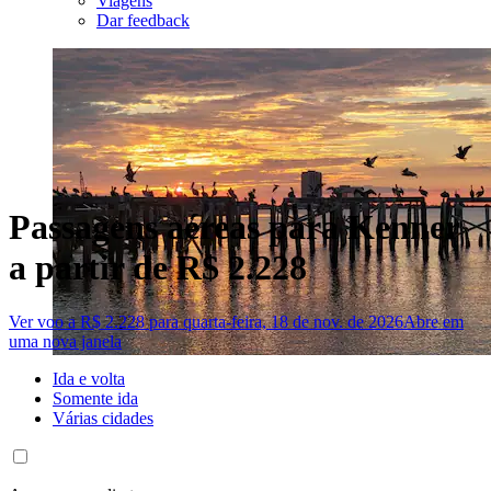
Viagens
Dar feedback
Passagens aéreas para Kenner
a partir de R$ 2.228
Ver voo a R$ 2.228 para quarta-feira, 18 de nov. de 2026
Abre em
uma nova janela
Ida e volta
Somente ida
Várias cidades