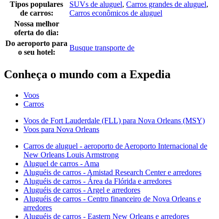
Tipos populares
SUVs de aluguel
,
Carros grandes de aluguel
,
de carros:
Carros econômicos de aluguel
Nossa melhor
oferta do dia:
Do aeroporto para
Busque transporte de
o seu hotel:
Conheça o mundo com a Expedia
Voos
Carros
Voos de Fort Lauderdale (FLL) para Nova Orleans (MSY)
Voos para Nova Orleans
Carros de aluguel - aeroporto de Aeroporto Internacional de
New Orleans Louis Armstrong
Aluguel de carros - Ama
Aluguéis de carros - Amistad Research Center e arredores
Aluguéis de carros - Área da Flórida e arredores
Aluguéis de carros - Argel e arredores
Aluguéis de carros - Centro financeiro de Nova Orleans e
arredores
Aluguéis de carros - Eastern New Orleans e arredores