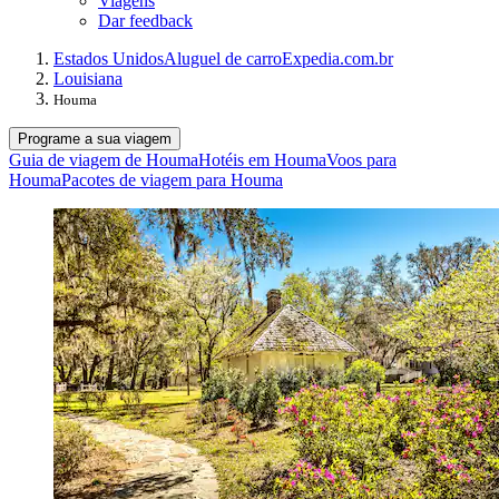
Viagens
Dar feedback
Estados Unidos
Aluguel de carro
Expedia.com.br
Louisiana
Houma
Programe a sua viagem
Guia de viagem de Houma
Hotéis em Houma
Voos para
Houma
Pacotes de viagem para Houma