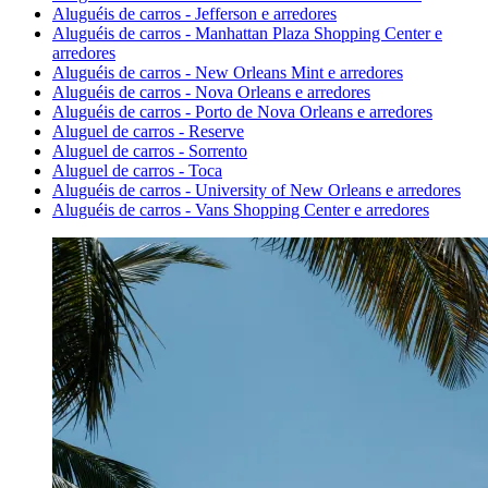
Aluguéis de carros - Jefferson e arredores
Aluguéis de carros - Manhattan Plaza Shopping Center e
arredores
Aluguéis de carros - New Orleans Mint e arredores
Aluguéis de carros - Nova Orleans e arredores
Aluguéis de carros - Porto de Nova Orleans e arredores
Aluguel de carros - Reserve
Aluguel de carros - Sorrento
Aluguel de carros - Toca
Aluguéis de carros - University of New Orleans e arredores
Aluguéis de carros - Vans Shopping Center e arredores