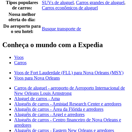
Tipos populares
SUVs de aluguel
,
Carros grandes de aluguel
,
de carros:
Carros econômicos de aluguel
Nossa melhor
oferta do dia:
Do aeroporto para
Busque transporte de
o seu hotel:
Conheça o mundo com a Expedia
Voos
Carros
Voos de Fort Lauderdale (FLL) para Nova Orleans (MSY)
Voos para Nova Orleans
Carros de aluguel - aeroporto de Aeroporto Internacional de
New Orleans Louis Armstrong
Aluguel de carros - Ama
Aluguéis de carros - Amistad Research Center e arredores
Aluguéis de carros - Área da Flórida e arredores
Aluguéis de carros - Argel e arredores
Aluguéis de carros - Centro financeiro de Nova Orleans e
arredores
Aluguéis de carros - Eastern New Orleans e arredores