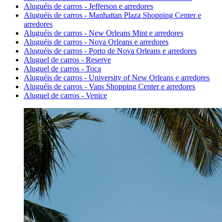
Aluguéis de carros - Jefferson e arredores
Aluguéis de carros - Manhattan Plaza Shopping Center e
arredores
Aluguéis de carros - New Orleans Mint e arredores
Aluguéis de carros - Nova Orleans e arredores
Aluguéis de carros - Porto de Nova Orleans e arredores
Aluguel de carros - Reserve
Aluguel de carros - Toca
Aluguéis de carros - University of New Orleans e arredores
Aluguéis de carros - Vans Shopping Center e arredores
Aluguel de carros - Venice