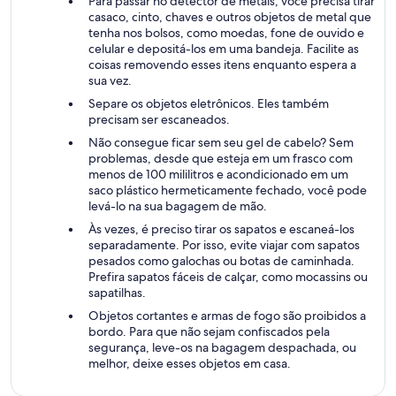
Para passar no detector de metais, você precisa tirar
casaco, cinto, chaves e outros objetos de metal que
tenha nos bolsos, como moedas, fone de ouvido e
celular e depositá-los em uma bandeja. Facilite as
coisas removendo esses itens enquanto espera a
sua vez.
Separe os objetos eletrônicos. Eles também
precisam ser escaneados.
Não consegue ficar sem seu gel de cabelo? Sem
problemas, desde que esteja em um frasco com
menos de 100 mililitros e acondicionado em um
saco plástico hermeticamente fechado, você pode
levá-lo na sua bagagem de mão.
Às vezes, é preciso tirar os sapatos e escaneá-los
separadamente. Por isso, evite viajar com sapatos
pesados como galochas ou botas de caminhada.
Prefira sapatos fáceis de calçar, como mocassins ou
sapatilhas.
Objetos cortantes e armas de fogo são proibidos a
bordo. Para que não sejam confiscados pela
segurança, leve-os na bagagem despachada, ou
melhor, deixe esses objetos em casa.