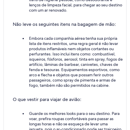
lenços de limpeza facial, para chegar ao seu destino
com um ar renovado.
Não leve os seguintes itens na bagagem de mão:
Embora cada companhia aérea tenha sua própria
lista de itens restritos, uma regra geral é não levar
produtos inflamáveis nem objetos cortantes ou
perfurantes. Isso inclui itens como: combustível,
isqueiros, fósforos, aerosol, tinta em spray, fogos de
artifício, lâminas de barbear, canivetes, chaves de
fenda e tesouras. Equipamentos esportivos, como
arco e flecha e objetos que possam ferir outros
passageiros, como spray de pimenta e armas de
fogo, também não são permitidos na cabine.
O que vestir para viajar de avião:
Guarde os melhores looks para o seu destino. Para
voar, prefira roupas confortáveis para passar as
longas horas e não se esqueça de levar uma
jaqueta, pois o ar-condicionado pode ser traiçoeiro,