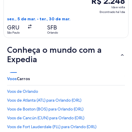
R$ 2.248
Ida
Ida e volta
e
Encontrado há 1 dia
volta,
sex., 5 de mar. - ter., 30 de mar.
Encontrado
GRU
SFB
há
São Paulo
Orlando
1
dia
Conheça o mundo com a
Expedia
Voos
Carros
Voos de Orlando
Voos de Atlanta (ATL) para Orlando (ORL)
Voos de Boston (BOS) para Orlando (ORL)
Voos de Cancún (CUN) para Orlando (ORL)
Voos de Fort Lauderdale (FLL) para Orlando (ORL)