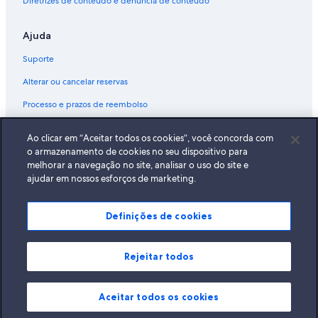
Diretrizes de conteúdo e denúncia de conteúdo
Ajuda
Suporte
Alterar ou cancelar reservas
Processo e prazos de reembolso
Reserve um voo usando um crédito da companhia aérea
Ao clicar em “Aceitar todos os cookies”, você concorda com
Documentos para viagens internacionais
o armazenamento de cookies no seu dispositivo para
melhorar a navegação no site, analisar o uso do site e
ajudar em nossos esforços de marketing.
Definições de cookies
A Expedia, Inc. não se responsabiliza pelo conteúdo dos sites externos.
© 2026 Expedia, Inc., uma empresa do Expedia Group. Todos os direitos
reservados Expedia e o logotipo da Expedia são marcas registradas da
Expedia, Inc.
Rejeitar todos
Aceitar todos os cookies