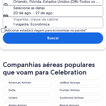
Orlando, Flórida, Estados Unidos (ORL-Todos os aero
Selecione as datas
20 de ago. - 27 de ago.
Viajantes, classe da cabine
1 viajante, Econômica
Adicionar estadia à viagem para economizar no pacote*
Buscar
Companhias aéreas populares
que voam para Celebration
American Airlines
JetBlue Airways
American Airlines
JetBlue Airways
Delta
Frontier Airlines
Delta
Frontier Airlines
United
Southwest Airlines
United
Southwest Airlines
Alaska Airlines
Breeze Airways
Alaska Airlines
Breeze Airways