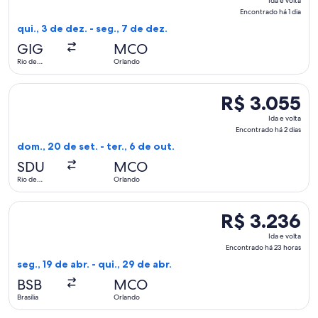
Ida e volta
e
Encontrado há 1 dia
volta,
qui., 3 de dez. - seg., 7 de dez.
Encontrado
GIG
MCO
há
Rio de
Orlando
1
Janeiro
dia
Selecionar o voo da Azul, que sai em dom., 20 de set. de Rio
R$ 3.055
R$ 3.055
Ida
Ida e volta
e
Encontrado há 2 dias
volta,
dom., 20 de set. - ter., 6 de out.
Encontrado
SDU
MCO
há
Rio de
Orlando
2
Janeiro
dias
Selecionar o voo da GOL Linhas Aereas S.A., que sai em seg., 
R$ 3.236
R$ 3.236
Ida
Ida e volta
e
Encontrado há 23 horas
volta,
seg., 19 de abr. - qui., 29 de abr.
Encontrado
BSB
MCO
há
Brasília
Orlando
23