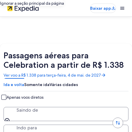
Ignorar a seção principal da página
Baixar app
Passagens aéreas para
Celebration a partir de R$ 1.338
Abre
Ver voo a R$ 1.338 para terça-feira, 4 de mai. de 2027
em
Ida e volta
Somente ida
Várias cidades
uma
nova
janela
Apenas voos diretos
Saindo de
Indo para