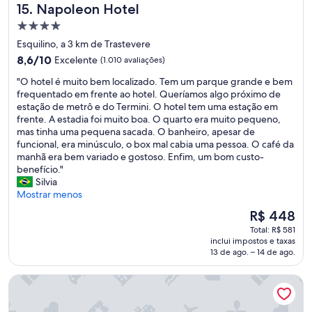
ã
Napoleon Hotel
15. Napoleon Hotel
a
A
o
f
l
Propriedade
d
é
é
e
4.0
Esquilino, a 3 km de Trastevere
d
m
t
estrelas
8.6
a
8,6/10
Excelente
(1.010 avaliações)
d
r
de
m
e
e
"
"O hotel é muito bem localizado. Tem um parque grande e bem
10,
a
f
m
O
frequentado em frente ao hotel. Queríamos algo próximo de
Excelente,
n
i
T
h
estação de metrô e do Termini. O hotel tem uma estação em
(1.010
h
c
e
o
frente. A estadia foi muito boa. O quarto era muito pequeno,
avaliações)
a
a
r
t
mas tinha uma pequena sacada. O banheiro, apesar de
m
r
m
e
funcional, era minúsculo, o box mal cabia uma pessoa. O café da
u
n
i
l
manhã era bem variado e gostoso. Enfim, um bom custo-
i
a
n
é
benefício."
t
f
i
m
Silvia
o
r
"
u
Mostrar menos
v
e
i
a
n
O
R$ 448
t
r
t
preço
Total: R$ 581
o
i
e
é
inclui impostos e taxas
b
a
d
de
13 de ago. – 14 de ago.
e
d
o
R$ 448
m
o
P
Argentina Residenza Style Hotel
l
,
h
o
!
a
c
!