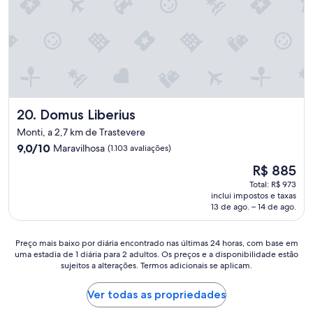
f
o
p
t
r
á
á
i
e
v
t
m
n
e
i
o
t
l
c
c
e
Q
o
a
.
u
s
f
A
a
!
é
e
r
F
d
Domus Liberius
20. Domus Liberius
s
t
i
a
t
o
Monti, a 2,7 km de Trastevere
c
m
a
l
a
9.0
9,0/10
Maravilhosa
a
(1.103 avaliações)
d
i
d
de
n
i
m
O
R$ 885
o
10,
h
a
p
preço
l
Maravilhosa,
Total: R$ 973
ã
f
o
é
a
inclui impostos e taxas
(1.103
!
o
L
de
13 de ago. – 14 de ago.
d
avaliações)
"
i
o
R$ 885
o
m
c
d
u
a
Preço
Preço mais baixo por diária encontrado nas últimas 24 horas, com base em
e
i
l
uma estadia de 1 diária para 2 adultos. Os preços e a disponibilidade estão
mais
u
t
i
sujeitos a alterações. Termos adicionais se aplicam.
baixo
m
o
z
por
a
b
a
diária
Ver todas as propriedades
d
o
ç
encontrado
a