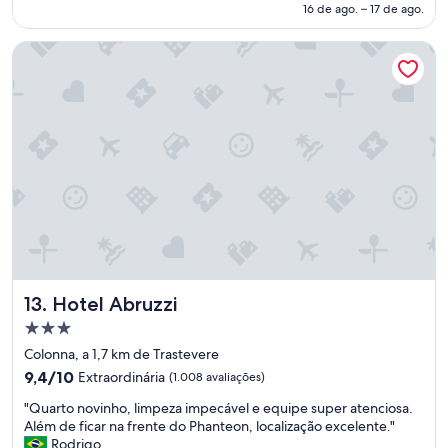
de
"
16 de ago. – 17 de ago.
a
m
R$ 640
t
b
e
Hotel Abruzzi
o
n
m
c
c
i
u
o
s
s
t
o
o
s
b
.
e
"
n
e
f
í
c
Hotel Abruzzi
13. Hotel Abruzzi
i
o
Propriedade
c
3.0
Colonna, a 1,7 km de Trastevere
o
estrelas
9.4
m
9,4/10
Extraordinária
(1.008 avaliações)
de
r
"
"Quarto novinho, limpeza impecável e equipe super atenciosa.
10,
e
Q
Além de ficar na frente do Phanteon, localização excelente."
Extraordinária,
l
u
Rodrigo
(1.008
a