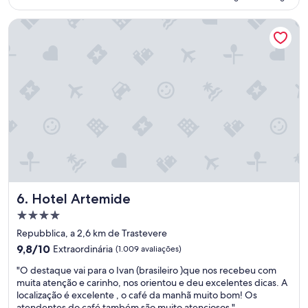
R$ 747
u
Hotel Artemide
i
e
t
,
c
o
m
f
o
r
t
a
b
l
Hotel Artemide
6. Hotel Artemide
e
,
Propriedade
s
4.0
Repubblica, a 2,6 km de Trastevere
p
estrelas
a
9.8
9,8/10
Extraordinária
(1.009 avaliações)
c
de
"
"O destaque vai para o Ivan (brasileiro )que nos recebeu com
i
10,
O
muita atenção e carinho, nos orientou e deu excelentes dicas. A
o
Extraordinária,
d
localização é excelente , o café da manhã muito bom! Os
u
(1.009
e
atendentes do café também são muito atenciosos."