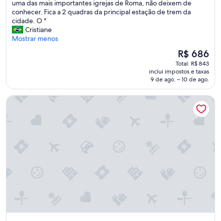
o
uma das mais importantes igrejas de Roma, não deixem de
(1.139
e
h
t
conhecer. Fica a 2 quadras da principal estação de trem da
avaliações)
m
o
e
cidade. O "
e
t
l
Cristiane
n
e
é
Mostrar menos
t
l
m
e
.
O
R$ 686
u
e
Q
preço
Total: R$ 843
i
s
u
é
inclui impostos e taxas
t
u
e
de
9 de ago. – 10 de ago.
o
p
r
R$ 686
b
e
í
iQ Hotel Roma
o
r
a
m
b
m
!
e
o
Q
m
s
u
l
a
a
o
l
r
c
g
t
a
o
o
l
p
e
i
r
s
z
ó
p
a
x
a
d
i
ç
o
m