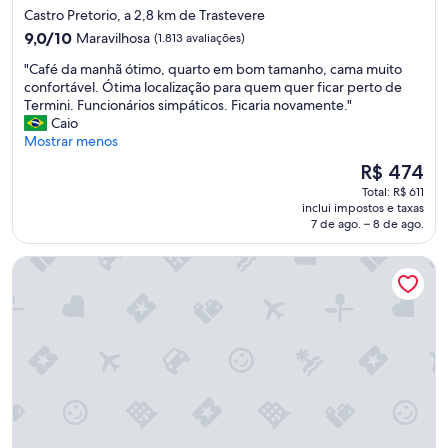
l
b
4.0
Castro Pretorio, a 2,8 km de Trastevere
e
l
estrelas
9.0
i
9,0/10
Maravilhosa
(1.813 avaliações)
e
de
r
w
"
"Café da manhã ótimo, quarto em bom tamanho, cama muito
10,
o
a
C
confortável. Ótima localização para quem quer ficar perto de
Maravilhosa,
)
s
a
Termini. Funcionários simpáticos. Ficaria novamente."
(1.813
q
h
f
Caio
avaliações)
u
r
é
Mostrar menos
e
o
d
n
o
O
R$ 474
a
o
m
preço
Total: R$ 611
m
s
a
é
inclui impostos e taxas
a
r
n
de
7 de ago. – 8 de ago.
n
e
d
R$ 474
h
c
m
Hotel Pacific Roma
ã
e
o
ó
b
d
t
e
e
i
u
r
m
c
n
o
o
a
,
m
m
q
m
e
u
u
n
a
i
i
r