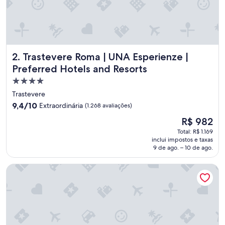
e
a
p
e
n
a
Trastevere Roma | UNA Esperienze | Preferred Hotels and 
2. Trastevere Roma | UNA Esperienze |
s
e
Preferred Hotels and Resorts
h
Propriedade
o
4.0
s
Trastevere
p
estrelas
9.4
9,4/10
Extraordinária
(1.268 avaliações)
e
de
O
d
R$ 982
10,
preço
a
Extraordinária,
Total: R$ 1.169
é
r
inclui impostos e taxas
(1.268
de
"
9 de ago. – 10 de ago.
avaliações)
R$ 982
Massimi City Garden Hotel