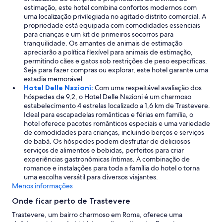
b
estimação, este hotel combina confortos modernos com
i
uma localização privilegiada no agitado distrito comercial. A
a
propriedade está equipada com comodidades essenciais
u
para crianças e um kit de primeiros socorros para
m
tranquilidade. Os amantes de animais de estimação
a
apreciarão a política flexível para animais de estimação,
p
permitindo cães e gatos sob restrições de peso específicas.
e
Seja para fazer compras ou explorar, este hotel garante uma
s
estadia memorável.
s
Hotel Delle Nazioni:
Com uma respeitável avaliação dos
o
hóspedes de 9,2, o Hotel Delle Nazioni é um charmoso
a
estabelecimento 4 estrelas localizado a 1,6 km de Trastevere.
.
Ideal para escapadelas românticas e férias em família, o
O
hotel oferece pacotes românticos especiais e uma variedade
c
de comodidades para crianças, incluindo berços e serviços
a
de babá. Os hóspedes podem desfrutar de deliciosos
f
serviços de alimentos e bebidas, perfeitos para criar
é
experiências gastronômicas íntimas. A combinação de
d
romance e instalações para toda a família do hotel o torna
a
uma escolha versátil para diversos viajantes.
m
Menos informações
a
Onde ficar perto de Trastevere
n
h
Trastevere, um bairro charmoso em Roma, oferece uma
ã