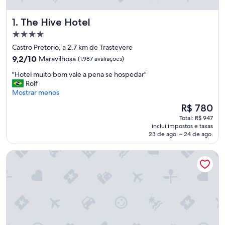
The Hive Hotel
1. The Hive Hotel
Propriedade
4.0
Castro Pretorio, a 2,7 km de Trastevere
estrelas
9.2
9,2/10
Maravilhosa
(1.987 avaliações)
de
"
"Hotel muito bom vale a pena se hospedar"
10,
H
Rolf
Maravilhosa,
o
Mostrar menos
(1.987
t
avaliações)
O
R$ 780
e
preço
Total: R$ 947
l
é
inclui impostos e taxas
m
de
23 de ago. – 24 de ago.
u
R$ 780
i
Trastevere Roma | UNA Esperienze | Preferred Hotels and Re
t
o
b
o
m
v
a
l