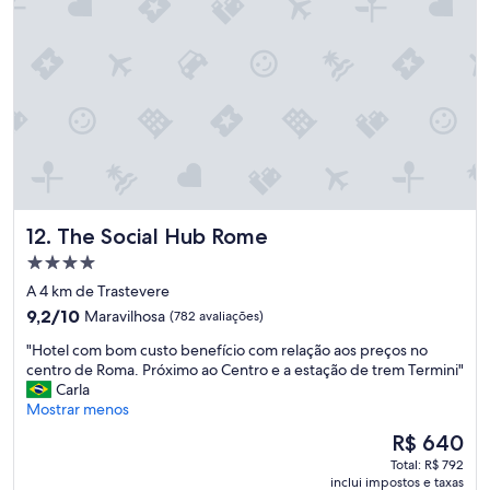
p
e
á
n
t
t
i
e
c
s
o
d
s
o
.
c
F
a
i
f
c
é
a
t
The Social Hub Rome
12. The Social Hub Rome
r
a
i
Propriedade
m
a
4.0
b
A 4 km de Trastevere
n
é
estrelas
9.2
9,2/10
Maravilhosa
(782 avaliações)
o
m
de
v
s
"
"Hotel com bom custo benefício com relação aos preços no
10,
a
ã
H
centro de Roma. Próximo ao Centro e a estação de trem Termini"
Maravilhosa,
m
o
o
Carla
(782
e
m
t
Mostrar menos
avaliações)
n
u
e
O
t
R$ 640
i
l
preço
e
t
Total: R$ 792
c
é
.
o
inclui impostos e taxas
o