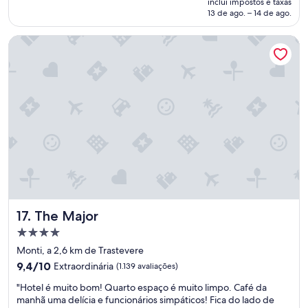
e
inclui impostos e taxas
i
e
de
13 de ago. – 14 de ago.
.
t
b
R$ 968
"
o
e
The Major
m
m
o
f
d
r
e
e
r
q
n
u
o
e
,
n
r
t
e
a
n
d
o
o
v
e
a
m
The Major
17. The Major
d
f
o
r
Propriedade
r
e
4.0
Monti, a 2,6 km de Trastevere
e
n
estrelas
9.4
c
9,4/10
Extraordinária
(1.139 avaliações)
t
de
e
e
"
"Hotel é muito bom! Quarto espaço é muito limpo. Café da
10,
n
a
H
manhã uma delícia e funcionários simpáticos! Fica do lado de
Extraordinária,
t
o