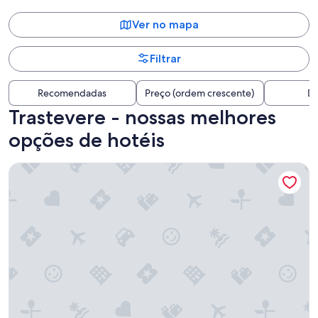
Ver no mapa
Filtrar
Recomendadas
Preço (ordem crescente)
Di
Trastevere - nossas melhores
opções de hotéis
The Hive Hotel