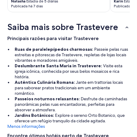
Natasha
Estadia de 5 diárias
Karin
Estadia 
O
F
Publicada há 7 dias
Publicada há 
b
i
a
c
n
a
h
Saiba mais sobre Trastevere
a
e
2
i
q
Principais razões para visitar Trastevere
r
u
o
a
Ruas de paralelepípedos charmosas:
Passeie pelas ruas
,
d
estreitas e pitorescas de Trastevere, repletas de lojas locais
a
r
vibrantes e moradores amigáveis.
p
a
Deslumbrante Santa Maria in Trastevere:
Visite esta
e
s
igreja icônica, conhecida por seus belos mosaicos e rica
s
d
história.
a
a
Autêntica Culinária Romana:
Jante em trattorias locais
r
p
para saborear pratos tradicionais em um ambiente
d
r
romântico.
e
i
Passeios noturnos relaxantes:
Desfrute de caminhadas
f
n
panorâmicas pelas ruas encantadoras, perfeitas para
u
c
absorver a atmosfera.
n
i
Jardins Botânicos:
Explore o sereno Orto Botanico, que
c
p
oferece um refúgio tranquilo da cidade agitada.
i
a
Menos informações
o
l
n
Encontre ótimos hotéis perto de Trastevere