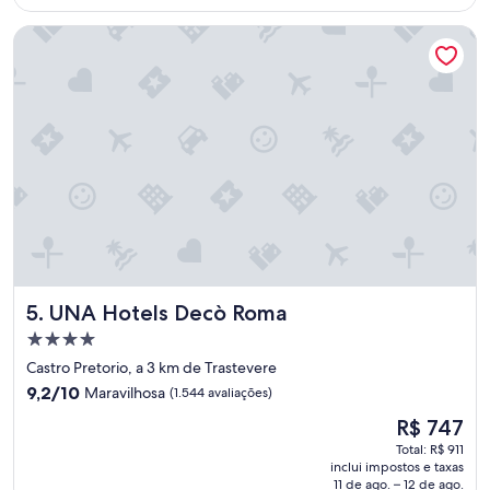
R$ 1.122
g
UNA Hotels Decò Roma
h
t
s
i
n
a
p
r
e
m
i
u
m
r
UNA Hotels Decò Roma
5. UNA Hotels Decò Roma
o
o
Propriedade
m
4.0
Castro Pretorio, a 3 km de Trastevere
.
estrelas
9.2
I
9,2/10
Maravilhosa
(1.544 avaliações)
de
t
O
R$ 747
10,
w
preço
Maravilhosa,
a
Total: R$ 911
é
inclui impostos e taxas
(1.544
s
de
11 de ago. – 12 de ago.
avaliações)
q