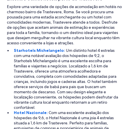
e
a
s
Explore uma variedade de opções de acomodação em hotéis no
l
t
charmoso bairro de Trastevere, Roma. Se você procura uma
,
a
pousada para uma estadia aconchegante ou um hotel com
e
ç
comodidades modernas, Trastevere atende a todos. Desfrute
r
ã
de opções que aceitam animais de estimação e experiências
a
o
para toda a família, tornando-o um destino ideal para viajantes
m
d
que desejam mergulhar na vibrante cultura local enquanto têm
i
e
acesso conveniente a lojas e atrações.
n
t
ú
Starhotels Michelangelo:
Um distinto hotel 4 estrelas
r
s
com uma notável avaliação dos hóspedes de 9,2, o
e
c
Starhotels Michelangelo é uma excelente escolha para
m
u
famílias e viajantes a negócios. Localizado a 1,6 km de
d
l
Trastevere, oferece uma atmosfera acolhedora e
a
o
convidativa, completa com comodidades adaptadas para
c
,
crianças, incluindo jogos e cadeiras altas. O hotel também
i
o
oferece serviços de babá para pais que buscam um
d
b
momento de descanso. Com seu design elegante e
a
o
localização conveniente, os hóspedes podem desfrutar da
d
x
vibrante cultura local enquanto retornam a um retiro
e
m
confortável.
.
a
Hotel Nazionale:
Com uma excelente avaliação dos
O
l
hóspedes de 9,6, o Hotel Nazionale é uma joia 4 estrelas
"
c
situada a 1,6 km de Trastevere. Perfeito para famílias,
a
entusiastas de compras e proprietários de animais de