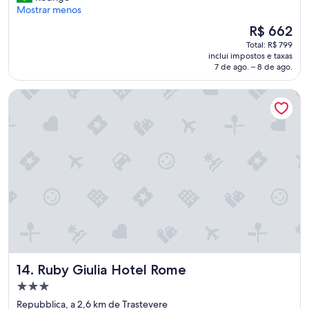
a
Mostrar menos
avaliações)
ç
r
ã
O
R$ 662
t
o
preço
Total: R$ 799
o
a
é
inclui impostos e taxas
n
o
de
7 de ago. – 8 de ago.
o
s
R$ 662
v
p
Ruby Giulia Hotel Rome
i
r
n
e
h
ç
o
o
,
s
l
n
i
o
m
c
p
e
e
n
z
t
a
r
i
o
m
d
Ruby Giulia Hotel Rome
14. Ruby Giulia Hotel Rome
p
e
e
R
Propriedade
c
o
3.0
Repubblica, a 2,6 km de Trastevere
á