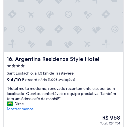
n
a
!
t
l
"
e
i
o
z
n
a
,
d
l
o
o
.
c
T
a
e
l
m
i
Argentina Residenza Style Hotel
16. Argentina Residenza Style Hotel
u
z
m
Propriedade
a
p
ç
4.0
Sant'Eustachio, a 1,3 km de Trastevere
a
ã
estrelas
9.4
r
9,4/10
Extraordinária
(1.008 avaliações)
o
de
q
e
"
"Hotel muito moderno, renovado recentemente e super bem
10,
u
x
H
localizado. Quartos confortáveis e equipe prestativa! Também
Extraordinária,
e
c
o
tem um ótimo café da manhã!"
(1.008
g
e
t
Dirce
avaliações)
r
l
e
Mostrar menos
a
e
l
n
O
R$ 968
n
m
d
preço
t
Total: R$ 1.154
u
e
é