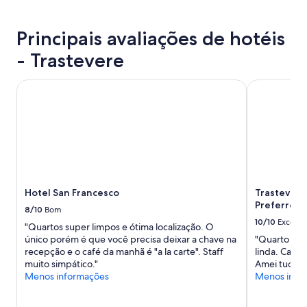
estrelas
m
a
adicionais
R
a
n
se
o
s
o
aplicam.
Principais avaliações de hotéis
m
t
"
a
i
- Trastevere
,
n
n
h
ã
Hotel San Francesco
Trastevere 
a
o
u
d
m
e
a
i
p
x
e
e
q
m
u
d
e
Hotel San Francesco
Trastevere
e
n
Preferred 
c
8/10
Bom
a
o
10/10
Excelen
s
"Quartos super limpos e ótima localização. O
n
a
único porém é que você precisa deixar a chave na
"Quarto mui
h
c
recepção e o café da manhã é "a la carte". Staff
linda. Café 
e
a
muito simpático."
Amei tudo!!!
c
d
Menos informações
Menos info
e
a
r
.
.