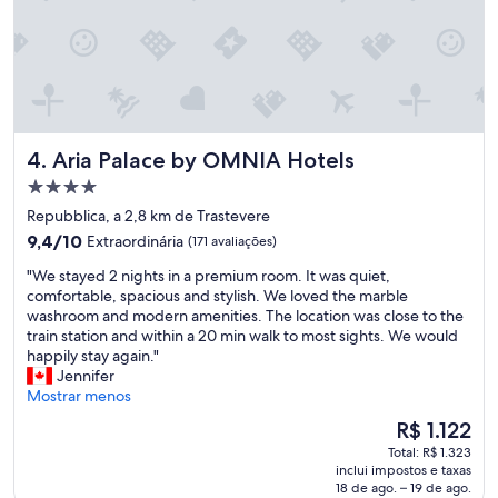
Aria Palace by OMNIA Hotels
4. Aria Palace by OMNIA Hotels
Propriedade
4.0
Repubblica, a 2,8 km de Trastevere
estrelas
9.4
9,4/10
Extraordinária
(171 avaliações)
de
"
"We stayed 2 nights in a premium room. It was quiet,
10,
W
comfortable, spacious and stylish. We loved the marble
Extraordinária,
e
washroom and modern amenities. The location was close to the
(171
s
train station and within a 20 min walk to most sights. We would
avaliações)
t
happily stay again."
a
Jennifer
y
Mostrar menos
e
O
R$ 1.122
d
preço
Total: R$ 1.323
2
é
inclui impostos e taxas
n
de
18 de ago. – 19 de ago.
i