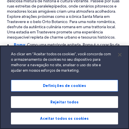
deliciosa mistura de história e cultura vibrante. Passeie por suas
e
ruas estreitas de paralelepípedos, onde cenários pitorescos e
r
moradores locais amigáveis criam uma atmosfera acolhedora.
a
Explore atrações próximas como a icônica Santa Maria em
b
Trastevere e o belo Orto Botanico. Para uma noite romântica,
e
desfrute da autêntica culinária romana em uma trattoria local.
m
Uma estadia em Trastevere promete uma experiência
v
inesquecível repleta de charme urbano e tesouros históricos.
a
Roma:
Como uma metrópole agitada, Roma é o coração da
r
Itália, com Trastevere aninhada em seu abraço vibrante. Esta
i
Ao clicar em “Aceitar todos os cookies”, você concorda com
cidade atrai visitantes o ano todo, com picos em julho e de
a
o armazenamento de cookies no seu dispositivo para
setembro a outubro. Conhecida por suas ricas ofertas
d
melhorar a navegação no site, analisar o uso do site e
culturais, Roma convida os viajantes a mergulhar em sua
o
ajudar em nossos esforços de marketing.
história, arte e experiências familiares. Você encontrará uma
e
infinidade de áreas comerciais, centros e shoppings, ao lado
g
de marcos icônicos como ruínas históricas e monumentos
o
Definições de cookies
que contam as histórias de civilizações antigas.
s
Centro da Cidade de Roma:
A apenas 1,6 km de
t
Trastevere, o Centro da Cidade de Roma é um bairro
o
animado que sintetiza a essência da vida urbana italiana.
Rejeitar todos
s
Atraindo visitantes durante todo o ano, ele ostenta os
o
mesmos picos sazonais de suas áreas vizinhas. Com foco em
.
cultura e experiências familiares, esta área abriga inúmeros
E
Aceitar todos os cookies
locais de compras, além de apresentar fontes históricas e
n
praças pitorescas. É um local perfeito para explorar a
f