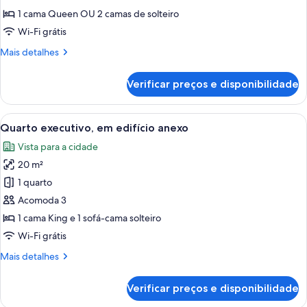
casal,
1 cama Queen OU 2 camas de solteiro
em
Wi-Fi grátis
edifício
Mais
Mais detalhes
anexo
detalhes
de
Verificar preços e disponibilidade
Quarto
casal,
em
Carrega
Quarto moderno com teto estampado e
9
edifício
Quarto executivo, em edifício anexo
todas
anexo
Vista para a cidade
as
20 m²
fotos
de
1 quarto
Quarto
Acomoda 3
executivo,
1 cama King e 1 sofá-cama solteiro
em
Wi-Fi grátis
edifício
Mais
Mais detalhes
anexo
detalhes
de
Verificar preços e disponibilidade
Quarto
executivo,