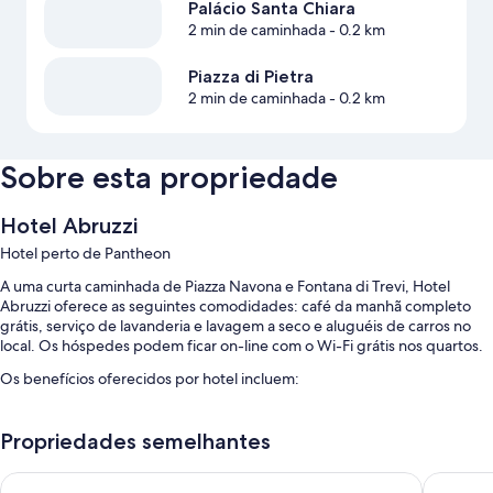
Palácio Santa Chiara
2 min de caminhada
- 0.2 km
Piazza di Pietra
2 min de caminhada
- 0.2 km
Sobre esta propriedade
Hotel Abruzzi
Hotel perto de Pantheon
A uma curta caminhada de Piazza Navona e Fontana di Trevi, Hotel
Abruzzi oferece as seguintes comodidades: café da manhã completo
grátis, serviço de lavanderia e lavagem a seco e aluguéis de carros no
local. Os hóspedes podem ficar on-line com o Wi-Fi grátis nos quartos.
Os benefícios oferecidos por hotel incluem:
Serviço de limusine ou carro, check-out expresso e check-in
expresso
Propriedades semelhantes
Equipe multilíngue, TV no saguão e recepção 24 horas
Argentina Residenza Style Hotel
9Hotel C
Cofre na recepção, assistência com passeios/bilhetes e áreas para