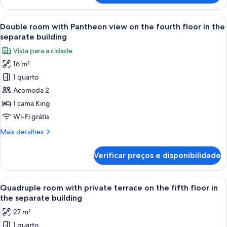
the
room
fourth
with
Carrega
Double room with Pantheon view on the
floor
11
whirlpool
Double room with Pantheon view on the fourth floor in the
todas
tub
in
separate building
on
as
the
Vista para a cidade
the
fotos
separate
fourth
16 m²
de
building
floor
1 quarto
Double
in
the
room
Acomoda 2
separate
with
1 cama King
building
Pantheon
Wi-Fi grátis
view
Mais
Mais detalhes
on
detalhes
the
de
Verificar preços e disponibilidade
Double
fourth
room
floor
with
Carrega
Quarto moderno com cabeceira de ma
in
17
Pantheon
Quadruple room with private terrace on the fifth floor in
todas
the
view
the separate building
on
as
separate
27 m²
the
fotos
building
fourth
1 quarto