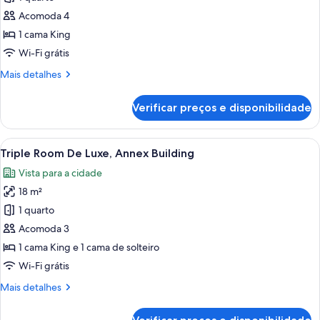
de
floor
Acomoda 4
Quadruple
in
the
room
1 cama King
separate
with
Wi-Fi grátis
building
private
Mais
Mais detalhes
terrace
detalhes
on
de
Verificar preços e disponibilidade
Quadruple
the
room
fifth
with
Carrega
Quarto de hotel com teto de madeira,
floor
12
private
Triple Room De Luxe, Annex Building
todas
terrace
in
Vista para a cidade
on
as
the
the
18 m²
fotos
separate
fifth
de
1 quarto
building
floor
Triple
in
Acomoda 3
the
Room
1 cama King e 1 cama de solteiro
separate
De
Wi-Fi grátis
building
Luxe,
Mais
Mais detalhes
Annex
detalhes
Building
de