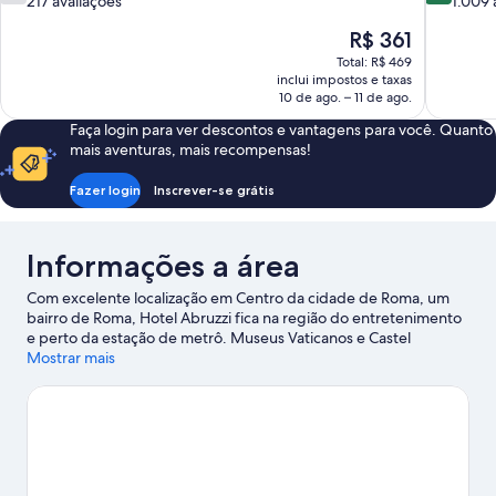
de
de
217 avaliações
1.009 
10,
10,
O
R$ 361
Boa,
Muito
preço
217
boa,
Total: R$ 469
é
avaliações
1.009
inclui impostos e taxas
de
10 de ago. – 11 de ago.
avaliações
R$ 361
Faça login para ver descontos e vantagens para você. Quanto
mais aventuras, mais recompensas!
Fazer login
Inscrever-se grátis
Informações a área
Com excelente localização em Centro da cidade de Roma, um
bairro de Roma, Hotel Abruzzi fica na região do entretenimento
e perto da estação de metrô. Museus Vaticanos e Castel
Sant'Angelo são opções ideais se você gosta de cultura. Outras
Mostrar mais
atrações que merecem uma visita incluem Pantheon e Piazza
Navona. Quem quiser curtir um evento ou assistir a uma partida
deve ficar atento à programação em Estádio Olímpico de Roma
ou em Foro Italico. Os hóspedes deste hotel adoram a ótima
localização da propriedade, perto dos pontos de interesse na
região.
Confira nosso guia de viagem sobre Roma.