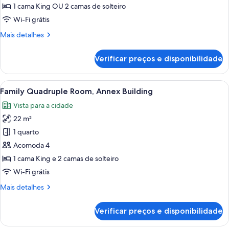
Royal
em
1 cama King OU 2 camas de solteiro
edifício
Double
Wi-Fi grátis
anexo
or
Mais
Mais detalhes
Twin
detalhes
Room,
de
Verificar preços e disponibilidade
Royal
Annex
Double
Building
or
Carrega
Quarto com teto de madeira, cama co
9
Twin
Family Quadruple Room, Annex Building
todas
Room,
Vista para a cidade
Annex
as
Building
22 m²
fotos
de
1 quarto
Family
Acomoda 4
Quadruple
1 cama King e 2 camas de solteiro
Room,
Wi-Fi grátis
Annex
Mais
Mais detalhes
Building
detalhes
de
Verificar preços e disponibilidade
Family
Quadruple