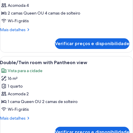
Quadruple
Acomoda 4
room
2 camas Queen OU 4 camas de solteiro
with
Wi-Fi grátis
Pantheon
Mais
Mais detalhes
view
detalhes
de
Verificar preços e disponibilidade
Quadruple
room
with
Carrega
Edifício histórico com arquitetura clá
14
Pantheon
Double/Twin room with Pantheon view
todas
view
Vista para a cidade
as
16 m²
fotos
de
1 quarto
Double/Twin
Acomoda 2
room
1 cama Queen OU 2 camas de solteiro
with
Wi-Fi grátis
Pantheon
Mais
Mais detalhes
view
detalhes
de
Verificar preços e disponibilidade