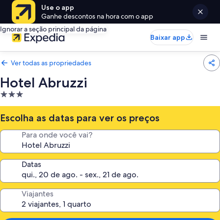
Use o app
Ganhe descontos na hora com o app
Ignorar a seção principal da página
Baixar app
Ver todas as propriedades
Hotel Abruzzi
Propriedade
3.0
estrelas
Escolha as datas para ver os preços
Para onde você vai?
Datas
Viajantes