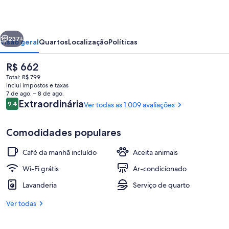
erior
Próximo
237+
Visão geral
Quartos
Localização
Políticas
O
R$ 662
preço
Total: R$ 799
atual
inclui impostos e taxas
é
7 de ago. – 8 de ago.
R$ 662
Avaliações
Extraordinária
9,4
Ver todas as 1.009 avaliações
9,4 de 10
Comodidades populares
Corner room with Pantheon and founta
Café da manhã incluído
Aceita animais
Wi-Fi grátis
Ar-condicionado
Lavanderia
Serviço de quarto
Ver todas