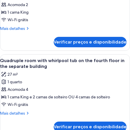
separate
room
Acomoda 2
building
with
1 cama King
balcony
Wi-Fi grátis
and
Mais
Mais detalhes
Pantheon
detalhes
view
de
Verificar preços e disponibilidade
Double
on
room
the
with
Carrega
Quarto moderno com cama, sofá azul, 
third
11
balcony
Quadruple room with whirlpool tub on the fourth floor in
todas
floor
and
the separate building
Pantheon
as
in
27 m²
view
fotos
the
on
1 quarto
de
separate
the
Acomoda 4
Quadruple
third
building
floor
room
1 cama King e 2 camas de solteiro OU 4 camas de solteiro
in
with
Wi-Fi grátis
the
whirlpool
separate
Mais
Mais detalhes
tub
building
detalhes
on
de
Verificar preços e disponibilidade
Quadruple