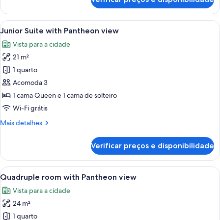
view
Corner
room
with
Carrega
Quarto de hotel moderno com cama, esc
10
Pantheon
Junior Suite with Pantheon view
todas
and
Vista para a cidade
fountain
as
view
21 m²
fotos
de
1 quarto
Junior
Acomoda 3
Suite
1 cama Queen e 1 cama de solteiro
with
Wi-Fi grátis
Pantheon
Mais
Mais detalhes
view
detalhes
de
Verificar preços e disponibilidade
Junior
Suite
with
Carrega
Quarto de hotel com cama, escrivaninh
6
Pantheon
Quadruple room with Pantheon view
todas
view
Vista para a cidade
as
24 m²
fotos
de
1 quarto