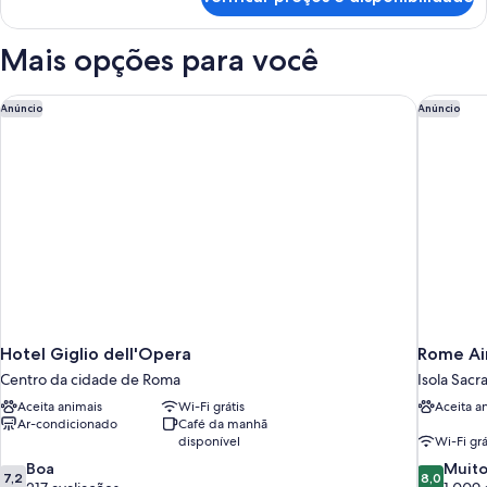
Double/Twin
room
with
Mais opções para você
Pantheon
view
Hotel Giglio dell'Opera
Rome Air
Anúncio
Anúncio
Hotel Giglio dell'Opera
Rome Air
Centro da cidade de Roma
Isola Sacr
Aceita animais
Wi-Fi grátis
Aceita a
Ar-condicionado
Café da manhã
disponível
Wi-Fi grá
7.2
8.0
Boa
Muito
7,2
8,0