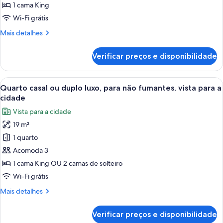
exclusivo
1 cama King
Wi-Fi grátis
Mais
Mais detalhes
detalhes
de
Verificar preços e disponibilidade
Quarto
exclusivo
Carrega
Quarto de hotel com cama, duas cadeir
10
Quarto casal ou duplo luxo, para não fumantes, vista para a
todas
cidade
as
Vista para a cidade
fotos
19 m²
de
1 quarto
Quarto
casal
Acomoda 3
ou
1 cama King OU 2 camas de solteiro
duplo
Wi-Fi grátis
luxo,
Mais
Mais detalhes
para
detalhes
não
de
Verificar preços e disponibilidade
Quarto
fumantes,