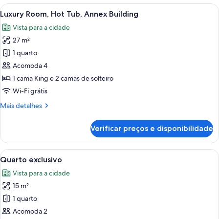
Room,
Carrega
Luxury Room, Hot Tub, Annex Buildin
12
Annex
Luxury Room, Hot Tub, Annex Building
todas
Building
Vista para a cidade
as
27 m²
fotos
de
1 quarto
Luxury
Acomoda 4
Room,
1 cama King e 2 camas de solteiro
Hot
Wi-Fi grátis
Tub,
Mais
Mais detalhes
Annex
detalhes
Building
de
Verificar preços e disponibilidade
Luxury
Room,
Hot
Carrega
Quarto moderno com cama, escrivani
9
Tub,
Quarto exclusivo
todas
Annex
Vista para a cidade
Building
as
15 m²
fotos
de
1 quarto
Quarto
Acomoda 2