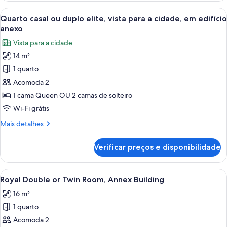
em
Carrega
Quarto de hotel com cama, escrivaninha
12
edifício
Quarto casal ou duplo elite, vista para a cidade, em edifício
todas
anexo
anexo
as
Vista para a cidade
fotos
14 m²
de
1 quarto
Quarto
casal
Acomoda 2
ou
1 cama Queen OU 2 camas de solteiro
duplo
Wi-Fi grátis
elite,
Mais
Mais detalhes
vista
detalhes
para
de
Verificar preços e disponibilidade
Quarto
a
casal
cidade,
ou
Carrega
Um quarto moderno com teto de madeir
em
8
duplo
Royal Double or Twin Room, Annex Building
todas
edifício
elite,
16 m²
vista
as
anexo
para
1 quarto
fotos
a
de
Acomoda 2
cidade,