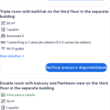
casal
vista
ou
Carrega
Quarto com uma cama grande, um sofá 
para
12
duplo
Triple room with bathtub on the third floor in the separate
todas
a
luxo,
building
para
as
cidade
26 m²
não
fotos
fumantes,
1 quarto
de
vista
Acomoda 3
Triple
para
a
room
1 cama King e 1 cama de solteiro OU 3 camas de solteiro
cidade
with
Wi-Fi grátis
bathtub
Mais
Mais detalhes
on
detalhes
the
de
Verificar preços e disponibilidade
Triple
third
room
floor
with
Carrega
Um edifício histórico com arquitetura
in
10
bathtub
Double room with balcony and Pantheon view on the third
todas
on
the
floor in the separate building
the
as
separate
Vista para a cidade
third
fotos
building
floor
16 m²
de
in
1 quarto
Double
the