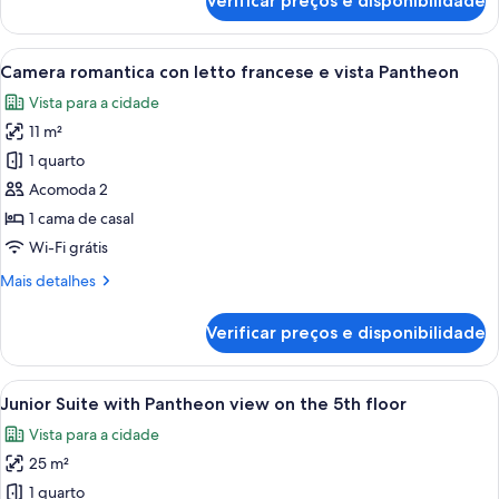
Verificar preços e disponibilidade
Triple
Room
De
Carrega
Quarto de hotel com cama, escrivanin
15
Luxe,
Camera romantica con letto francese e vista Pantheon
todas
Annex
Vista para a cidade
Building
as
11 m²
fotos
de
1 quarto
Camera
Acomoda 2
romantica
1 cama de casal
con
Wi-Fi grátis
letto
Mais
Mais detalhes
francese
detalhes
e
de
Verificar preços e disponibilidade
vista
Camera
romantica
Pantheon
con
Carrega
Quarto com vista para um edifício an
9
letto
Junior Suite with Pantheon view on the 5th floor
todas
francese
Vista para a cidade
e
as
vista
25 m²
fotos
Pantheon
de
1 quarto