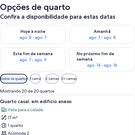
Opções de quarto
Confira a disponibilidade para estas datas
Verifica a disponibilidade para esta noite, ago. 6 - ago. 7
Verifica a disponibilidade par
Hoje à noite
Amanhã
ago. 6 - ago. 7
ago. 7 - ago. 8
Verifica a disponibilidade para este fim de semana, ago. 7 - ag
Verifica a disponibilidade par
Este fim de semana
No próximo fim de
semana
ago. 7 - ago. 9
ago. 14 - ago. 16
Filtros
Todos os quartos
1 cama
2 camas
3+ camas
disponíveis
para
Mostrando 20 de 20 quartos
os
Carrega
Quarto de hotel com cama, guarda-rou
13
Quarto casal, em edifício anexo
quartos
todas
Vista para a cidade
as
17 m²
fotos
de
1 quarto
Quarto
Acomoda 2