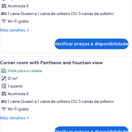
Junior
Acomoda 3
Suite
1 cama Queen e 1 cama de solteiro OU 3 camas de solteiro
with
Wi-Fi grátis
Pantheon
Mais
Mais detalhes
view
detalhes
on
de
Verificar preços e disponibilidade
the
Junior
Suite
5th
with
Carrega
Uma praça pública vibrante, com edifíci
floor
14
Pantheon
Corner room with Pantheon and fountain view
todas
view
Vista para a cidade
on
as
the
21 m²
fotos
5th
de
1 quarto
floor
Corner
Acomoda 3
room
1 cama Queen e 1 cama de solteiro OU 3 camas de solteiro
with
Wi-Fi grátis
Pantheon
Mais
Mais detalhes
and
detalhes
fountain
de
Verificar preços e disponibilidade