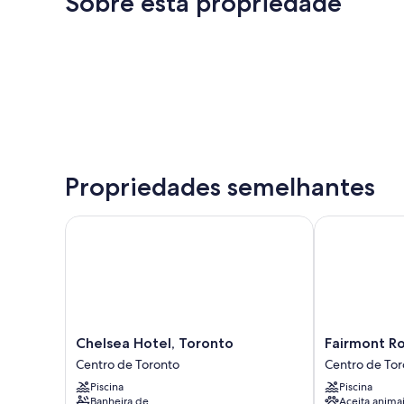
Sobre esta propriedade
Propriedades semelhantes
Chelsea Hotel, Toronto
Fairmont Roya
Chelsea
Fairmont
Chelsea Hotel, Toronto
Fairmont Ro
Hotel,
Royal
Centro de Toronto
Centro de Tor
Toronto
York
Piscina
Piscina
Centro
Centro
Banheira de
Aceita anima