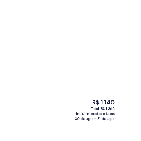
Área de estar no saguão
O
R$ 1.140
preço
Total: R$ 1.366
atual
inclui impostos e taxas
ia, 1 cama King e sofá-cama (Deluxe) | Roupas de cama premium, cofres nos 
Bar (na propriedade)
é
30 de ago. – 31 de ago.
R$ 1.140