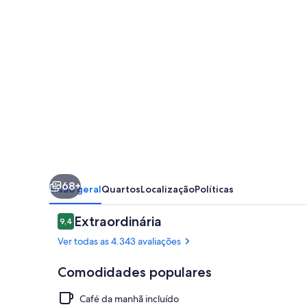
Toronto
68+
Visão geral
Quartos
Localização
Políticas
Avaliações
Extraordinária
9,4
9,4 de 10
Ver todas as 4.343 avaliações
Comodidades populares
Café da manhã incluído