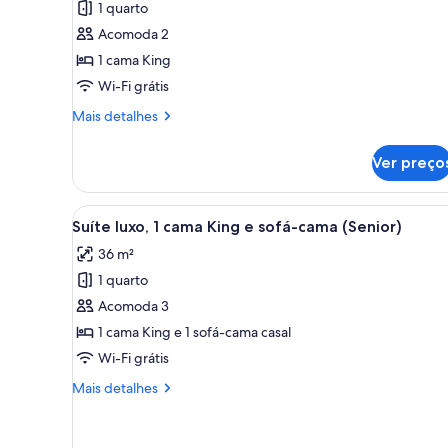
1 quarto
Quarto
Acomoda 2
luxo,
1 cama King
1
Wi-Fi grátis
cama
King
Mais
Mais detalhes
detalhes
de
Ver preço
Quarto
luxo,
1
Carrega
Quarto de hotel com uma cama g
9
cama
Suíte luxo, 1 cama King e sofá-cama (Senior)
todas
King
36 m²
as
1 quarto
fotos
de
Acomoda 3
Suíte
1 cama King e 1 sofá-cama casal
luxo,
Wi-Fi grátis
1
Mais
Mais detalhes
cama
detalhes
King
de
Suíte
e