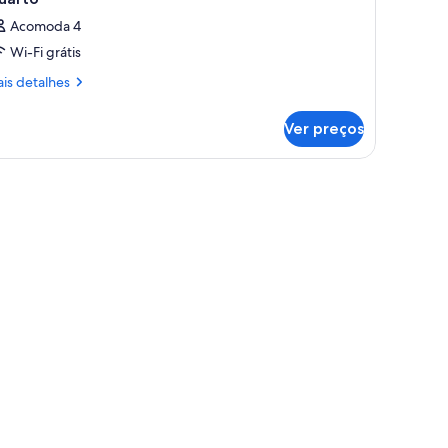
Acomoda 4
Wi-Fi grátis
is
is detalhes
talhes
Ver preços
arto