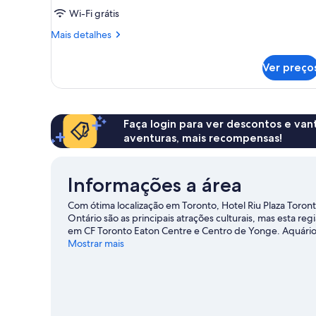
Wi-Fi grátis
Mais
Mais detalhes
detalhes
de
Ver preço
Quarto
Faça login para ver descontos e va
aventuras, mais recompensas!
Informações a área
Com ótima localização em Toronto, Hotel Riu Plaza Toronto
Ontário são as principais atrações culturais, mas esta
em CF Toronto Eaton Centre e Centro de Yonge. Aquário 
imperdíveis.
Mostrar mais
Confira nosso guia de viagem sobre Toronto