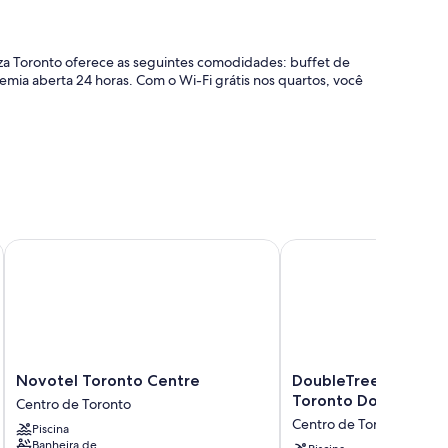
za Toronto oferece as seguintes comodidades: buffet de
emia aberta 24 horas. Com o Wi-Fi grátis nos quartos, você
gagem
Novotel Toronto Centre
DoubleTree by Hilton
m e ar-condicionado, além destas comodidades: Wi-Fi
Novotel
DoubleTree
Novotel Toronto Centre
DoubleTree by Hilto
Toronto
by
Toronto Downtown
Centro de Toronto
Centre
Hilton
Centro de Toronto
Piscina
Centro
Hotel
Banheira de