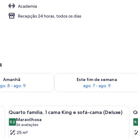
Academia
propriedade
Recepção 24 horas, todos os dias
s
go. 8
ponibilidade para amanhã, ago. 8 - ago. 9
Verifica a disponibilidade para este f
Amanhã
Este fim de semana
go. 8 - ago. 9
ago. 7 - ago. 9
uma cama grande, mesas de cabeceira, uma escrivaninha e uma TV fixada n
Carrega
Quarto de hotel moderno com uma cama
C
7
Quarto família, 1 cama King e sofá-cama (Deluxe)
Qu
todas
t
Maravilhosa
as
9,2
a
9,
9,2 de 10
(36
36 avaliações
fotos
f
avaliações)
25 m²
de
d