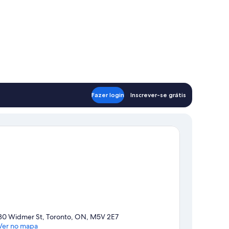
Fazer login
Inscrever-se grátis
30 Widmer St, Toronto, ON, M5V 2E7
Ver no mapa