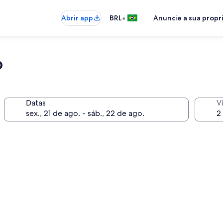
•
Abrir app
BRL
Anuncie a sua prop
o
Datas
V