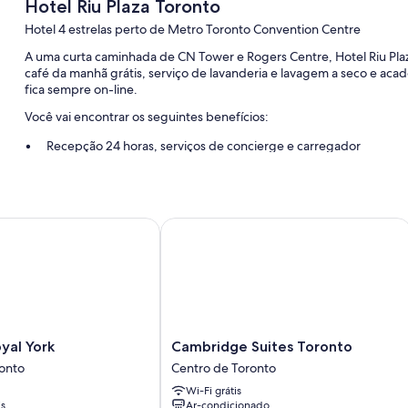
Hotel Riu Plaza Toronto
Hotel 4 estrelas perto de Metro Toronto Convention Centre
A uma curta caminhada de CN Tower e Rogers Centre, Hotel Riu Pla
café da manhã grátis, serviço de lavanderia e lavagem a seco e acad
fica sempre on-line.
Você vai encontrar os seguintes benefícios:
Recepção 24 horas, serviços de concierge e carregador
Áreas para não fumantes, elevador e armazenamento para ba
Equipe multilíngue
l York
Cambridge Suites Toronto
Características do quarto
Todos os 352 quartos têm vantagens, como roupas de cama premiu
grátis e cofres.
Outras comodidades são:
Banheiros com chuveiros e secadores de cabelo
Cambridge
yal York
Cambridge Suites Toronto
TVs de tela plana de 40 polegadas com canais via satélite
Suites
onto
Centro de Toronto
Guarda-roupa ou closet, berços grátis e chaleiras elétricas
Toronto
Wi-Fi grátis
Centro
is
Ar-condicionado