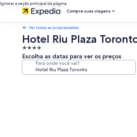
Ignorar a seção principal da página
Compre suas viagens
Ver todas as propriedades
Hotel Riu Plaza Toront
Propriedade
4.0
Escolha as datas para ver os preços
estrelas
Para onde você vai?
Galeria
de
fotos
de
Hotel
Riu
Plaza