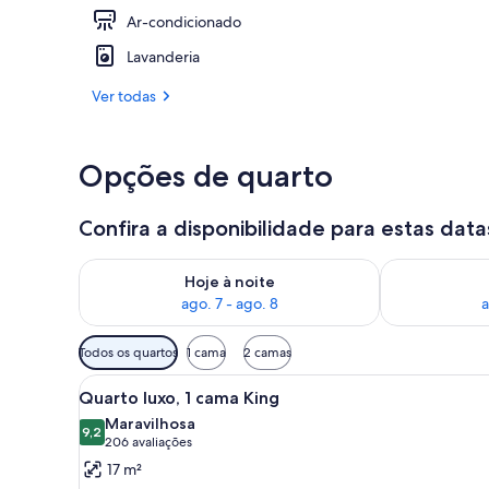
Ar-condicionado
Fachada da 
Lavanderia
Ver todas
Opções de quarto
Confira a disponibilidade para estas data
Verifica a disponibilidade para esta noite, ago. 7 - a
Verifica a dis
Hoje à noite
ago. 7 - ago. 8
a
Filtros
Todos os quartos
1 cama
2 camas
disponíveis
Carrega
Quarto de hotel moderno com 
para
6
Quarto luxo, 1 cama King
todas
os
Maravilhosa
as
9,2
quartos
9,2 de 10
(206
206 avaliações
fotos
avaliações)
17 m²
de