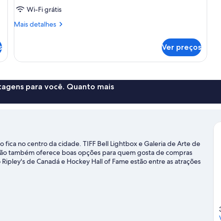
Wi-Fi grátis
Mais
Mais detalhes
detalhes
de
s
Ver preços
Quarto
ntagens para você. Quanto mais
 fica no centro da cidade. TIFF Bell Lightbox e Galeria de Arte de
 região também oferece boas opções para quem gosta de compras
Ripley's de Canadá e Hockey Hall of Fame estão entre as atrações
.