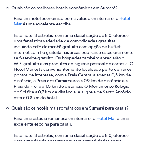
d
a
Quais são os melhores hotéis econômicos em Sumaré?
i
i
a
s
Para um hotel econômico bem avaliado em Sumaré, o
Hotel
.
s
Mar
é uma excelente escolha.
A
o
á
e
Este hotel 3 estrelas, com uma classificação de 8.0, oferece
r
b
uma fantástica variedade de comodidades gratuitas,
e
o
incluindo café da manhã gratuito com opção de buffet,
a
a
internet com fio gratuita nas áreas públicas e estacionamento
d
"
self-service gratuito. Os hóspedes também apreciarão o
e
WiFi gratuito e os produtos de higiene pessoal de cortesia. O
l
Hotel Mar está convenientemente localizado perto de vários
a
pontos de interesse, com a Praia Central a apenas 0,5 km de
z
distância, a Praia dos Camaroeiros a 0,9 km de distância e a
e
Praia da Freira a 1,5 km de distância. O Monumento Relógio
r
do Sol fica a 0,7 km de distância, e a Igreja de Santo Antônio
t
está a 0,8 km do hotel.
a
m
Quais são os hotéis mais românticos em Sumaré para casais?
b
Para uma estadia romântica em Sumaré, o
Hotel Mar
é uma
é
excelente escolha para casais.
m
é
Este hotel 3 estrelas, com uma classificação de 8.0, oferece
u