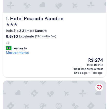
Hotel Pousada Paradise
1. Hotel Pousada Paradise
Propriedade
3.0
Indaiá, a 3,3 km de Sumaré
estrelas
8.8
8,8/10
Excelente
(296 avaliações)
de
"
"."
10,
.
Fernanda
Excelente,
"
Mostrar menos
(296
avaliações)
O
R$ 274
preço
Total: R$ 288
é
inclui impostos e taxas
de
10 de ago. – 11 de ago.
R$ 274
Hotel Port Louis