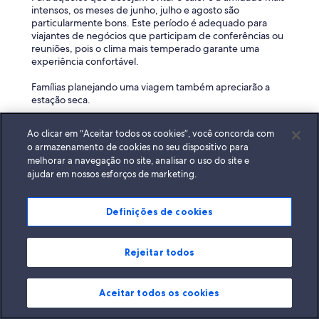
c
intensos, os meses de junho, julho e agosto são
i
particularmente bons. Este período é adequado para
n
viajantes de negócios que participam de conferências ou
a
reuniões, pois o clima mais temperado garante uma
m
experiência confortável.
a
r
Famílias planejando uma viagem também apreciarão a
a
estação seca.
v
i
Como posso economizar na reserva de um hotel em Sumaré
l
com a Expedia?
Ao clicar em “Aceitar todos os cookies”, você concorda com
h
o armazenamento de cookies no seu dispositivo para
Inscreva-se na Expedia para acessar descontos instantâneos
o
melhorar a navegação no site, analisar o uso do site e
em hotéis em Sumaré com os Preços para Associados. É
s
ajudar em nossos esforços de marketing.
grátis e fácil. Você também pode economizar mais
a
reservando seu hotel e voos juntos†. †Somente para
q
associados. Os descontos variam e estão sujeitos à
u
Definições de cookies
disponibilidade.
e
t
Posso cancelar a minha reserva de hotel na Expedia?
o
Rejeitar todos
r
Muitas reservas de hotéis na Expedia são reembolsáveis,
n
desde que o cancelamento seja feito antes do prazo limite
a
do hotel. Em geral, o prazo é de 24 a 48 horas antes da data
Aceitar todos os cookies
a
de chegada prevista. Se a sua reserva não for reembolsável,
e
ainda pode ser possível receber um reembolso se o