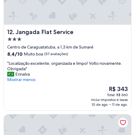
i
m
o
d
o
i
a
h
s
,
o
a
a
t
q
c
Jangada Flat Service
12. Jangada Flat Service
e
u
e
l
e
s
Propriedade
p
a
s
3.0
Centro de Caraguatatuba, a 1,3 km de Sumaré
o
c
o
estrelas
8.4
r
8,4/10
h
Muito boa
(57 avaliações)
a
de
u
o
p
"
"Localização excelente, organizada e limpo! Volto novamente.
10,
m
q
r
L
Obrigada"
Muito
t
u
a
o
Erinalva
boa,
o
e
i
c
Mostrar menos
(57
d
p
a
a
avaliações)
o
o
.
O
R$ 343
l
.
d
T
preço
Total: R$ 360
i
M
e
u
é
inclui impostos e taxas
z
e
r
d
de
10 de ago. – 11 de ago.
a
n
i
o
R$ 343
ç
i
a
ó
Hampton By Hilton Caraguatatuba Serramar
ã
n
m
t
o
a
e
i
e
s
l
m
x
d