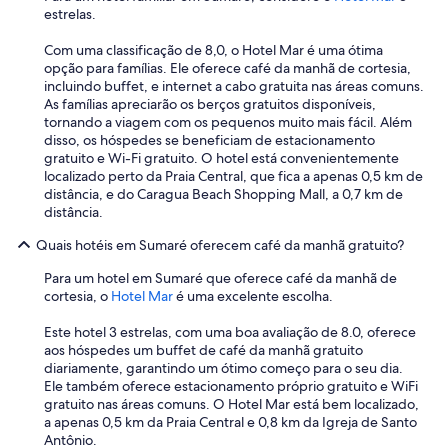
estrelas.
q
d
u
o
Com uma classificação de 8,0, o Hotel Mar é uma ótima
i
t
opção para famílias. Ele oferece café da manhã de cortesia,
l
e
incluindo buffet, e internet a cabo gratuita nas áreas comuns.
i
m
As famílias apreciarão os berços gratuitos disponíveis,
d
n
tornando a viagem com os pequenos muito mais fácil. Além
a
a
disso, os hóspedes se beneficiam de estacionamento
d
f
gratuito e Wi-Fi gratuito. O hotel está convenientemente
e
r
localizado perto da Praia Central, que fica a apenas 0,5 km de
d
e
distância, e do Caragua Beach Shopping Mall, a 0,7 km de
u
n
distância.
r
t
a
e
Quais hotéis em Sumaré oferecem café da manhã gratuito?
n
d
t
a
Para um hotel em Sumaré que oferece café da manhã de
e
p
cortesia, o
Hotel Mar
é uma excelente escolha.
t
o
o
u
Este hotel 3 estrelas, com uma boa avaliação de 8.0, oferece
d
s
aos hóspedes um buffet de café da manhã gratuito
a
a
diariamente, garantindo um ótimo começo para o seu dia.
a
d
Ele também oferece estacionamento próprio gratuito e WiFi
e
a
gratuito nas áreas comuns. O Hotel Mar está bem localizado,
s
f
a apenas 0,5 km da Praia Central e 0,8 km da Igreja de Santo
t
o
Antônio.
a
r