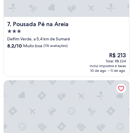
e
m
e
d
Pousada Pé na Areia
7. Pousada Pé na Areia
u
c
Propriedade
a
3.0
Delfim Verde, a 5,4 km de Sumaré
d
estrelas
8.2
o
8,2/10
Muito boa
(176 avaliações)
de
s
O
R$ 213
10,
e
preço
Muito
p
Total: R$ 224
é
inclui impostos e taxas
boa,
r
de
10 de ago. – 11 de ago.
(176
e
R$ 213
avaliações)
s
Pousada Porto do Rio
t
a
t
i
v
o
s
a
l
é