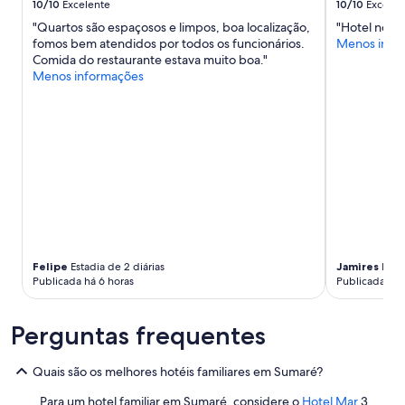
disponibilidade
d
10/10
Excelente
10/10
Excelen
o
t
estão
a
"Quartos são espaçosos e limpos, boa localização,
"Hotel novo 
p
e
sujeitos
c
fomos bem atendidos por todos os funcionários.
Menos info
o
,
a
a
Comida do restaurante estava muito boa."
r
e
alterações.
m
Menos informações
c
t
Termos
a
i
a
adicionais
.
o
m
se
"
n
b
aplicam.
a
é
n
m
d
o
o
e
c
s
o
t
n
a
f
c
Felipe
Estadia de 2 diárias
Jamires
Estad
o
i
Publicada há 6 horas
Publicada há 
r
o
t
n
o
a
Perguntas frequentes
e
m
t
e
r
n
Quais são os melhores hotéis familiares em Sumaré?
a
t
Para um hotel familiar em Sumaré, considere o
Hotel Mar
3
n
o