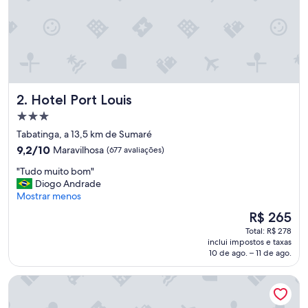
Hotel Port Louis
2. Hotel Port Louis
Propriedade
3.0
Tabatinga, a 13,5 km de Sumaré
estrelas
9.2
9,2/10
Maravilhosa
(677 avaliações)
de
"
"Tudo muito bom"
10,
T
Diogo Andrade
Maravilhosa,
u
Mostrar menos
(677
d
avaliações)
O
R$ 265
o
preço
Total: R$ 278
m
é
inclui impostos e taxas
u
de
10 de ago. – 11 de ago.
i
R$ 265
t
Hotel Costa Norte Massaguaçu
o
b
o