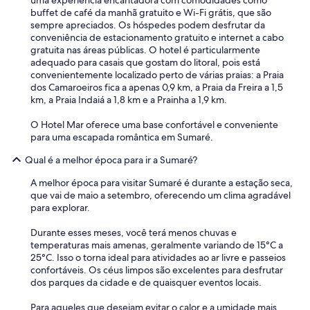
uma experiência encantadora com comodidades como
m
buffet de café da manhã gratuito e Wi-Fi grátis, que são
g
sempre apreciados. Os hóspedes podem desfrutar da
r
conveniência de estacionamento gratuito e internet a cabo
a
gratuita nas áreas públicas. O hotel é particularmente
n
adequado para casais que gostam do litoral, pois está
d
convenientemente localizado perto de várias praias: a Praia
e
dos Camaroeiros fica a apenas 0,9 km, a Praia da Freira a 1,5
d
km, a Praia Indaiá a 1,8 km e a Prainha a 1,9 km.
e
s
O Hotel Mar oferece uma base confortável e conveniente
t
para uma escapada romântica em Sumaré.
a
q
Qual é a melhor época para ir a Sumaré?
u
e
A melhor época para visitar Sumaré é durante a estação seca,
,
que vai de maio a setembro, oferecendo um clima agradável
c
para explorar.
o
m
Durante esses meses, você terá menos chuvas e
u
temperaturas mais amenas, geralmente variando de 15°C a
m
25°C. Isso o torna ideal para atividades ao ar livre e passeios
a
confortáveis. Os céus limpos são excelentes para desfrutar
p
dos parques da cidade e de quaisquer eventos locais.
i
s
Para aqueles que desejam evitar o calor e a umidade mais