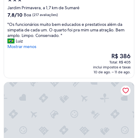
Propriedade
3.0
Jardim Primavera, a 1,7 km de Sumaré
estrelas
7.8
7,8/10
Boa
(217 avaliações)
de
"
"Os funcionários muito bem educados e prestativos além da
10,
O
simpatia de cada um. O quarto foi pra mim uma atração. Bem
Boa,
s
amplo. Limpo. Conservado. "
(217
f
Luiz
avaliações)
u
Mostrar menos
n
O
R$ 386
c
preço
Total: R$ 405
i
é
inclui impostos e taxas
o
de
10 de ago. – 11 de ago.
n
R$ 386
á
Pousada Pé na Areia
r
i
o
s
m
u
i
t
o
b