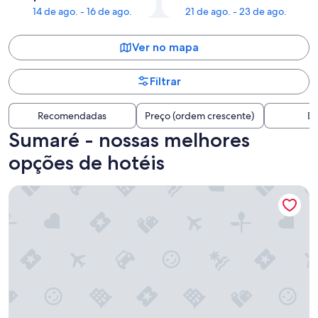
14 de ago. - 16 de ago.
21 de ago. - 23 de ago.
Ver no mapa
Filtrar
Recomendadas
Preço (ordem crescente)
Di
Sumaré - nossas melhores
opções de hotéis
Hotel Pousada Paradise