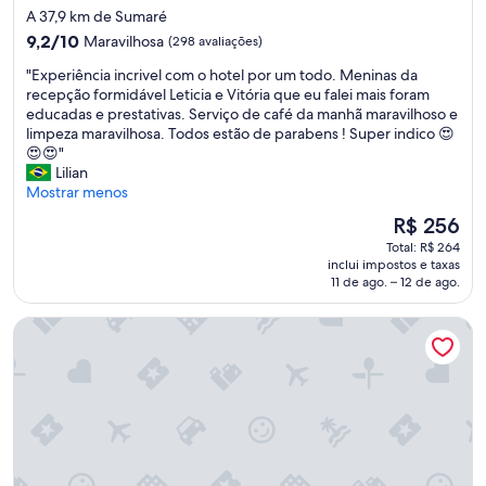
n
3.0
A 37,9 km de Sumaré
a
h
estrelas
p
9.2
ã
9,2/10
Maravilhosa
(298 avaliações)
o
de
m
"
"Experiência incrivel com o hotel por um todo. Meninas da
u
10,
u
E
recepção formidável Leticia e Vitória que eu falei mais foram
s
Maravilhosa,
i
x
educadas e prestativas. Serviço de café da manhã maravilhoso e
a
(298
t
p
limpeza maravilhosa. Todos estão de parabens ! Super indico 😍
d
avaliações)
o
e
😍😍"
a
.
r
Lilian
é
b
i
Mostrar menos
m
o
ê
u
m
O
R$ 256
n
i
,
preço
Total: R$ 264
c
t
p
é
inclui impostos e taxas
i
o
i
de
11 de ago. – 12 de ago.
a
b
s
R$ 256
i
o
c
Jangada Flat Service
n
a
i
c
.
n
r
A
a
i
u
a
v
n
q
e
i
u
l
c
e
c
a
c
o
c