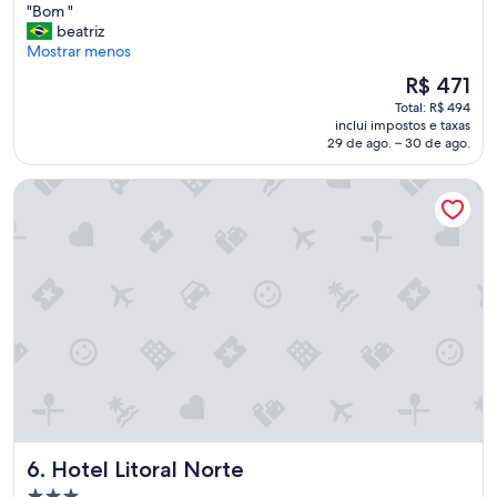
"
"Bom "
10,
B
beatriz
Extraordinária,
o
Mostrar menos
(170
m
avaliações)
O
R$ 471
"
preço
Total: R$ 494
é
inclui impostos e taxas
de
29 de ago. – 30 de ago.
R$ 471
Hotel Litoral Norte
Hotel Litoral Norte
6. Hotel Litoral Norte