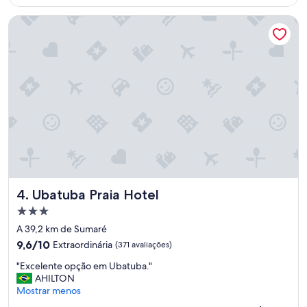
R$ 361
t
Ubatuba Praia Hotel
e
h
o
t
e
l
"
Ubatuba Praia Hotel
4. Ubatuba Praia Hotel
Propriedade
3.0
A 39,2 km de Sumaré
estrelas
9.6
9,6/10
Extraordinária
(371 avaliações)
de
"
"Excelente opção em Ubatuba."
10,
E
AHILTON
Extraordinária,
x
Mostrar menos
(371
c
avaliações)