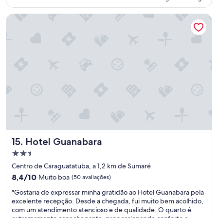
avaliações)
o
a
R$ 756
r
r
Hotel Guanabara
a
a
m
e
e
s
d
q
u
u
c
e
a
n
d
t
a
a
s
r
e
,
p
a
r
c
e
r
Hotel Guanabara
15. Hotel Guanabara
s
e
t
d
Propriedade
a
i
2.5
Centro de Caraguatatuba, a 1,2 km de Sumaré
t
t
estrelas
8.4
8,4/10
i
Muito boa
(50 avaliações)
o
de
v
q
"
"Gostaria de expressar minha gratidão ao Hotel Guanabara pela
10,
a
u
G
excelente recepção. Desde a chegada, fui muito bem acolhido,
Muito
s
e
o
com um atendimento atencioso e de qualidade. O quarto é
boa,
.
p
s