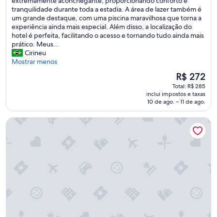
extremamente aconchegante, proporcionando conforto e
(50
S
e
t
tranquilidade durante toda a estadia. A área de lazer também é
avaliações)
e
l
a
um grande destaque, com uma piscina maravilhosa que torna a
r
a
r
experiência ainda mais especial. Além disso, a localização do
v
q
i
hotel é perfeita, facilitando o acesso e tornando tudo ainda mais
i
u
a
prático. Meus...
ç
a
d
Cirineu
o
n
e
Mostrar menos
d
t
e
e
i
O
R$ 272
x
c
d
preço
Total: R$ 285
p
a
a
é
inclui impostos e taxas
r
f
d
de
10 de ago. – 11 de ago.
e
é
e
R$ 272
s
d
d
Ilhabela Homestay
s
a
e
a
m
p
r
a
e
m
n
s
i
h
s
n
ã
o
h
m
a
a
a
s
g
r
u
r
a
t
a
v
i