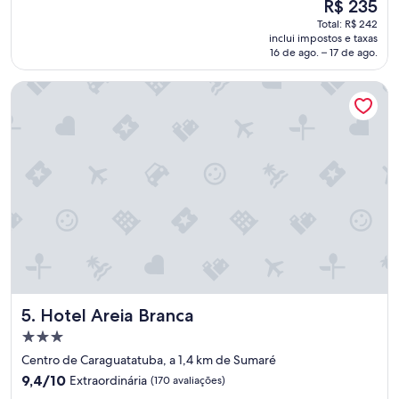
O
R$ 235
e
preço
Total: R$ 242
l
é
inclui impostos e taxas
e
de
16 de ago. – 17 de ago.
n
R$ 235
t
Hotel Areia Branca
e
o
p
ç
ã
o
e
m
U
b
a
t
u
b
Hotel Areia Branca
5. Hotel Areia Branca
a
.
Propriedade
"
3.0
Centro de Caraguatatuba, a 1,4 km de Sumaré
estrelas
9.4
9,4/10
Extraordinária
(170 avaliações)
de