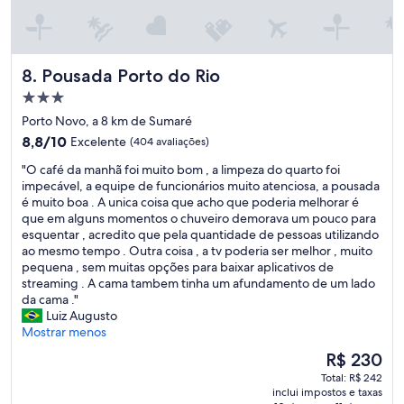
m
d
a
s
Pousada Porto do Rio
8. Pousada Porto do Rio
i
m
Propriedade
p
3.0
Porto Novo, a 8 km de Sumaré
a
estrelas
t
8.8
8,8/10
Excelente
(404 avaliações)
i
de
"
"O café da manhã foi muito bom , a limpeza do quarto foi
a
10,
O
impecável, a equipe de funcionários muito atenciosa, a pousada
d
Excelente,
c
é muito boa . A unica coisa que acho que poderia melhorar é
e
(404
a
que em alguns momentos o chuveiro demorava um pouco para
c
avaliações)
f
esquentar , acredito que pela quantidade de pessoas utilizando
a
é
ao mesmo tempo . Outra coisa , a tv poderia ser melhor , muito
d
d
pequena , sem muitas opções para baixar aplicativos de
a
a
streaming . A cama tambem tinha um afundamento de um lado
u
m
da cama ."
m
a
Luiz Augusto
.
n
Mostrar menos
O
h
q
O
R$ 230
ã
u
preço
Total: R$ 242
f
a
é
inclui impostos e taxas
o
r