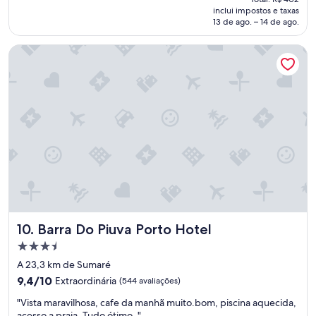
é
o
a
inclui impostos e taxas
(175
de
f
13 de ago. – 14 de ago.
m
avaliações)
R$ 355
o
p
i
l
Barra Do Piuva Porto Hotel
i
o
m
.
p
L
e
i
c
m
á
p
v
o
e
.
l
C
,
o
a
n
e
s
q
e
u
r
Barra Do Piuva Porto Hotel
10. Barra Do Piuva Porto Hotel
i
v
Propriedade
p
a
3.5
e
d
A 23,3 km de Sumaré
d
estrelas
o
9.4
9,4/10
Extraordinária
(544 avaliações)
e
.
de
f
"
"
"Vista maravilhosa, cafe da manhã muito.bom, piscina aquecida,
10,
u
V
acesso a praia. Tudo ótimo. "