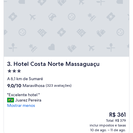
m
"
Hotel Costa Norte Massaguaçu
3. Hotel Costa Norte Massaguaçu
Propriedade
3.0
A 6,1 km de Sumaré
estrelas
9.0
9,0/10
Maravilhosa
(323 avaliações)
de
"
"Excelente hotel "
10,
E
Juarez Pereira
Maravilhosa,
x
Mostrar menos
(323
c
avaliações)
O
R$ 361
e
preço
Total: R$ 379
l
é
inclui impostos e taxas
e
de
10 de ago. – 11 de ago.
n