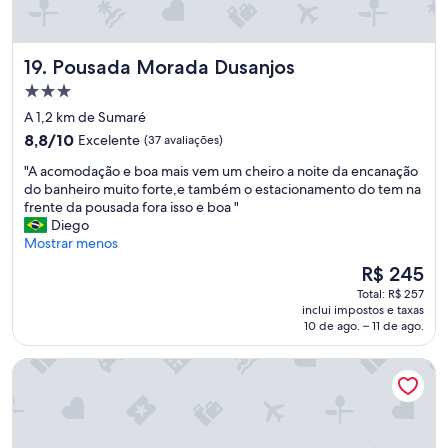
o
ç
,
õ
c
e
o
Pousada Morada Dusanjos
19. Pousada Morada Dusanjos
s
m
p
Propriedade
u
a
3.0
m
A 1,2 km de Sumaré
r
estrelas
a
8.8
8,8/10
Excelente
(37 avaliações)
a
t
de
b
e
"
"A acomodação e boa mais vem um cheiro a noite da encanação
10,
a
n
A
do banheiro muito forte,e também o estacionamento do tem na
Excelente,
i
d
a
frente da pousada fora isso e boa "
(37
x
i
c
Diego
avaliações)
a
m
o
Mostrar menos
r
e
m
a
O
R$ 245
n
o
p
preço
Total: R$ 257
t
d
l
é
inclui impostos e taxas
o
a
i
de
10 de ago. – 11 de ago.
a
ç
c
R$ 245
t
ã
a
Pousada Caraguá
e
o
t
n
e
i
c
b
v
i
o
o
o
a
s