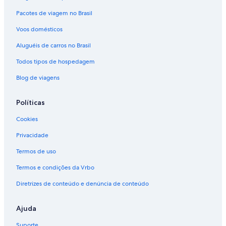
Pacotes de viagem no Brasil
Aluguéis de carros - Praia Grande e arredores
Aluguéis de carros - Praia Grande e arredores
Voos domésticos
Aluguéis de carros - Rio Tavares e arredores
Aluguéis de carros no Brasil
Aluguéis de carros - Santa Rita e arredores
Todos tipos de hospedagem
Aluguéis de carros - Tenório e arredores
Blog de viagens
Aluguéis de carros - Ubatuba Mall e arredores
Políticas
Aluguel de carros - Ubatuba
Cookies
Aluguéis de carros - Umuarama e arredores
Aluguéis de carros do tipo Van - Aparecida
Privacidade
Aluguéis de carros do tipo Van - Ubatuba
Termos de uso
Termos e condições da Vrbo
Diretrizes de conteúdo e denúncia de conteúdo
Ajuda
Suporte