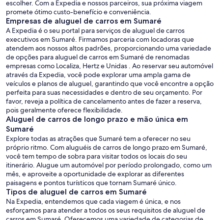
escolher. Com a Expedia e nossos parceiros, sua próxima viagem
promete ótimo custo-benefício e conveniência.
Empresas de aluguel de carros em Sumaré
A Expedia é o seu portal para serviços de aluguel de carros
executivos em Sumaré. Firmamos parceria com locadoras que
atendem aos nossos altos padrões, proporcionando uma variedade
de opções para aluguel de carros em Sumaré de renomadas
empresas como Localiza, Hertz e Unidas . Ao reservar seu automóvel
através da Expedia, você pode explorar uma ampla gama de
veículos e planos de aluguel, garantindo que você encontre a opção
perfeita para suas necessidades e dentro de seu orçamento. Por
favor, reveja a política de cancelamento antes de fazer a reserva,
pois geralmente oferece flexibilidade.
Aluguel de carros de longo prazo e mão única em
Sumaré
Explore todas as atrações que Sumaré tem a oferecer no seu
próprio ritmo. Com aluguéis de carros de longo prazo em Sumaré,
você tem tempo de sobra para visitar todos os locais do seu
itinerário. Alugue um automóvel por período prolongado, como um
mês, e aproveite a oportunidade de explorar as diferentes
paisagens e pontos turísticos que tornam Sumaré único.
Tipos de aluguel de carros em Sumaré
Na Expedia, entendemos que cada viagem é única, e nos
esforçamos para atender a todos os seus requisitos de aluguel de
carros em Sumaré. Oferecemos uma variedade de categorias de