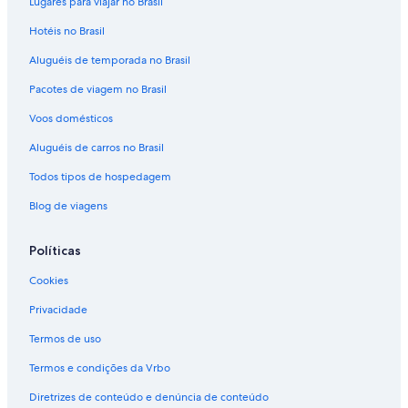
Lugares para viajar no Brasil
Aluguéis de carros - Praia das Flecheiras e arredores
Hotéis no Brasil
Aluguéis de carros - Praia de Galhetas e arredores
Aluguéis de temporada no Brasil
Aluguéis de carros - Praia de Massaguaçu e arredores
Pacotes de viagem no Brasil
Aluguéis de carros - Prainha e arredores
Voos domésticos
Aluguéis de carros - Rio do Ouro e arredores
Aluguéis de carros no Brasil
Aluguéis de carros - Rua do Meio e arredores
Todos tipos de hospedagem
Aluguel de carros - São Francisco da Praia
Blog de viagens
Aluguéis de carros - Serramar Parque Shopping e arredores
Aluguéis de carros - Tabatinga e arredores
Políticas
Aluguéis de carros do tipo Van - Aparecida
Cookies
Aluguéis de carros do tipo Van - Bertioga
Privacidade
Aluguéis de carros do tipo Van - Jacareí
Termos de uso
Aluguéis de carros do tipo Van - Ubatuba
Termos e condições da Vrbo
Diretrizes de conteúdo e denúncia de conteúdo