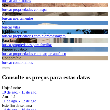
buscar apart-hotéis
Spa
buscar propriedades com spa
Apart­amento
buscar apartamentos
Vila
buscar vilas
Hidromassagem
buscar propriedades com hidromassagem
Para famílias
busca propriedades para famílias
Parque aquático
buscar propriedades com parque aquático
Condomínio
buscar condomínios
Consulte os preços para estas datas
Hoje à noite
10 de ago. - 11 de ago.
Amanhã
11 de ago. - 12 de ago.
Este fim de semana
14 de ago. - 16 de ago.