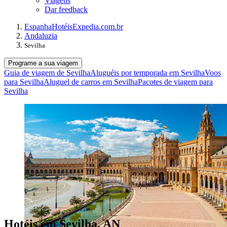
Viagens
Dar feedback
Espanha
Hotéis
Expedia.com.br
Andaluzia
Sevilha
Programe a sua viagem
Guia de viagem de Sevilha
Aluguéis por temporada em Sevilha
Voos
para Sevilha
Aluguel de carros em Sevilha
Pacotes de viagem para
Sevilha
Hotéis em Sevilha, AN