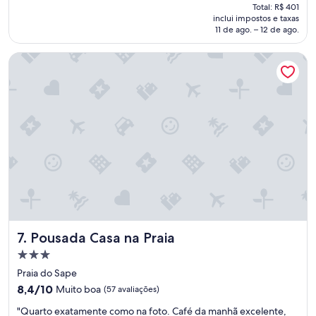
preço
n
Total: R$ 401
é
ã
inclui impostos e taxas
de
o
11 de ago. – 12 de ago.
R$ 113
i
n
Pousada Casa na Praia
t
e
r
f
e
r
i
u
e
m
n
a
d
a
Pousada Casa na Praia
7. Pousada Casa na Praia
p
Propriedade
r
3.0
a
Praia do Sape
m
estrelas
8.4
8,4/10
Muito boa
(57 avaliações)
i
de
m
"
"Quarto exatamente como na foto. Café da manhã excelente,
10,