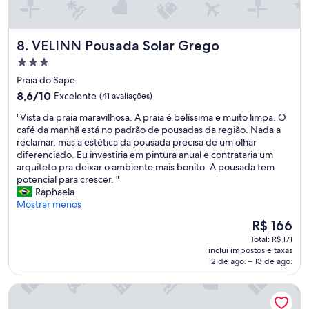
n
o
a
.
e
C
VELINN Pousada Solar Grego
8. VELINN Pousada Solar Grego
a
a
p
f
Propriedade
r
é
3.0
Praia do Sape
a
d
estrelas
i
8.6
a
8,6/10
Excelente
(41 avaliações)
a
de
m
"
"Vista da praia maravilhosa. A praia é belíssima e muito limpa. O
é
10,
a
V
café da manhã está no padrão de pousadas da região. Nada a
n
Excelente,
n
i
reclamar, mas a estética da pousada precisa de um olhar
o
(41
h
s
diferenciado. Eu investiria em pintura anual e contrataria um
s
avaliações)
ã
t
arquiteto pra deixar o ambiente mais bonito. A pousada tem
f
e
a
potencial para crescer. "
u
x
d
Raphaela
n
c
a
Mostrar menos
d
e
p
o
l
O
R$ 166
r
s
e
preço
Total: R$ 171
a
d
n
é
inclui impostos e taxas
i
o
t
de
12 de ago. – 13 de ago.
a
h
e
R$ 166
m
o
,
Recanto Maranduba
a
t
c
r
e
o