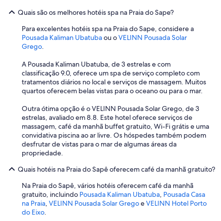
c
o
i
o
d
m
Quais são os melhores hotéis spa na Praia do Sape?
n
e
e
t
Para excelentes hotéis spa na Praia do Sape, considere a
v
i
a
Pousada Kaliman Ubatuba
ou o
VELINN Pousada Solar
i
r
c
Grego
.
d
a
o
o
d
m
A Pousada Kaliman Ubatuba, de 3 estrelas e com
à
i
p
classificação 9.0, oferece um spa de serviço completo com
i
á
o
tratamentos diários no local e serviços de massagem. Muitos
n
r
r
quartos oferecem belas vistas para o oceano ou para o mar.
s
i
t
t
a
a
Outra ótima opção é o VELINN Pousada Solar Grego, de 3
a
.
.
estrelas, avaliado em 8.8. Este hotel oferece serviços de
b
"
.
massagem, café da manhã buffet gratuito, Wi-Fi grátis e uma
i
.
convidativa piscina ao ar livre. Os hóspedes também podem
l
desfrutar de vistas para o mar de algumas áreas da
i
propriedade.
d
a
Quais hotéis na Praia do Sapê oferecem café da manhã gratuito?
d
e
Na Praia do Sapê, vários hotéis oferecem café da manhã
d
gratuito, incluindo
Pousada Kaliman Ubatuba
,
Pousada Casa
e
na Praia
,
VELINN Pousada Solar Grego
e
VELINN Hotel Porto
h
do Eixo
.
o