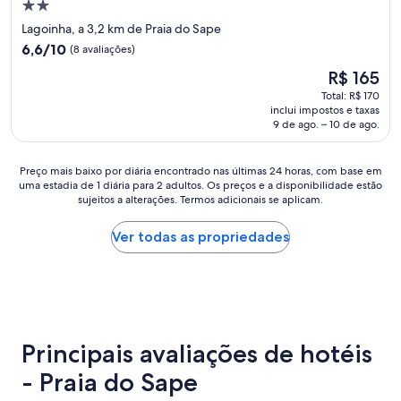
d
Propriedade
u
t
o
2.0
Lagoinha, a 3,2 km de Praia do Sape
n
o
f
estrelas
c
6.6
b
6,6/10
e
(8 avaliações)
i
de
e
c
O
R$ 165
o
10,
m
h
preço
n
(8
a
Total: R$ 170
a
é
o
inclui impostos e taxas
avaliações)
s
m
de
9 de ago. – 10 de ago.
u
s
e
R$ 165
p
e
n
a
g
t
Preço
Preço mais baixo por diária encontrado nas últimas 24 horas, com base em
r
u
o
uma estadia de 1 diária para 2 adultos. Os preços e a disponibilidade estão
mais
a
r
d
sujeitos a alterações. Termos adicionais se aplicam.
baixo
u
a
a
por
m
d
p
diária
Ver todas as propriedades
a
a
o
encontrado
b
p
r
nas
o
e
t
últimas
c
l
a
24
a
o
r
horas,
,
a
i
com
o
t
a
Principais avaliações de hotéis
base
r
e
,
em
e
n
m
- Praia do Sape
uma
s
d
a
estadia
t