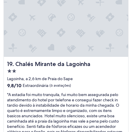
P
d
s
R
e
t
A
n
i
I
c
v
R
i
e
A
e
u
P
a
m
É
m
i
.
a
m
E
n
p
S
u
r
T
t
Chalés Mirante da Lagoinha
e
19. Chalés Mirante da Lagoinha
O
e
v
U
Propriedade
n
i
M
2.0
ç
Lagoinha, a 2,6 km de Praia do Sape
s
U
ã
estrelas
t
9.8
9,8/10
I
Extraordinária
(6 avaliações)
o
o
de
T
d
"
"A estadia foi muito tranquila, fui muito bem assegurada pelo
,
10,
O
e
A
atendimento do hotel por telefone e consegui fazer check in
n
Extraordinária,
F
f
e
tardio devido à instabilidade de horario da minha chegada. O
a
(6
E
o
s
quarto é extremamente limpo e organizado, com os itens
r
avaliações)
L
g
t
basicos anunciados. Hotel muito silencioso, existe uma boa
o
I
ã
a
caminhada até a praia da lagoinha mas vale a pena pelo custo
d
Z
o
d
benefício. Senti falta de fósforos eficazes ou um acendedor
o
.
(
i
elétrico para o fogão, pois os fósforos disponibilizados estavam
v