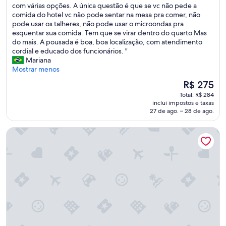
e
Q
com várias opções. A única questão é que se vc não pede a
Muito
o
u
comida do hotel vc não pode sentar na mesa pra comer, não
boa,
c
a
pode usar os talheres, não pode usar o microondas pra
(57
a
r
esquentar sua comida. Tem que se virar dentro do quarto Mas
avaliações)
f
t
do mais. A pousada é boa, boa localização, com atendimento
é
o
cordial e educado dos funcionários. "
f
e
Mariana
o
x
Mostrar menos
i
a
O
R$ 275
b
t
preço
o
Total: R$ 284
a
é
inclui impostos e taxas
m
m
de
27 de ago. – 28 de ago.
.
e
R$ 275
U
n
VELINN Pousada Solar Grego
s
t
a
e
m
c
o
o
s
m
a
o
p
n
i
a
s
f
c
o
i
t