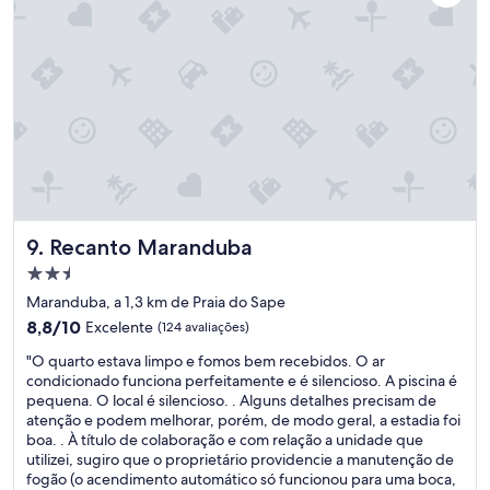
a
l
m
v
.
v
i
S
á
l
o
r
h
m
i
o
e
a
s
n
s
a
t
o
.
e
p
A
o
ç
p
s
õ
r
k
e
Recanto Maranduba
9. Recanto Maranduba
a
i
s
i
o
.
Propriedade
a
s
A
2.5
Maranduba, a 1,3 km de Praia do Sape
é
q
ú
estrelas
8.8
b
8,8/10
Excelente
(124 avaliações)
u
n
de
e
e
i
"
"O quarto estava limpo e fomos bem recebidos. O ar
10,
l
s
c
O
condicionado funciona perfeitamente e é silencioso. A piscina é
Excelente,
í
(
a
q
pequena. O local é silencioso. . Alguns detalhes precisam de
(124
s
1
q
u
atenção e podem melhorar, porém, de modo geral, a estadia foi
avaliações)
s
p
u
a
boa. . À título de colaboração e com relação a unidade que
i
i
e
r
utilizei, sugiro que o proprietário providencie a manutenção de
m
s
s
t
fogão (o acendimento automático só funcionou para uma boca,
a
c
t