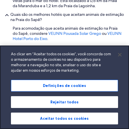
vistas para o mar do hotel. Está localizado a 0,6 km da Praia
t
da Maranduba e a 1,2 km da Praia da Lagoinha.
o
é
Quais são os melhores hotéis que aceitam animais de estimação
e
na Praia do Sapê?
x
Para acomodação que aceita animais de estimação na Praia
t
do Sapê, considere
VELINN Pousada Solar Grego
ou
VELINN
r
Hotel Porto do Eixo
.
e
m
A VELINN Pousada Solar Grego, de 3 estrelas, com uma
a
Ao clicar em “Aceitar todos os cookies”, você concorda com
classificação de 8.8, acolhe calorosamente cães e gatos. Os
m
hóspedes podem desfrutar de um buffet de café da manhã
o armazenamento de cookies no seu dispositivo para
e
gratuito durante a sua estadia. Está convenientemente
n
melhorar a navegação no site, analisar o uso do site e
localizada perto da Praia do Sapê, a apenas 0,6 km, e da Praia
t
ajudar em nossos esforços de marketing.
de Maranduba, a 0,5 km.
e
l
Outra excelente opção é o VELINN Hotel Porto do Eixo,
i
Definições de cookies
também classificado com 8.8, que também permite cães e
m
gatos. Este hotel oferece um buffet de café da manhã
p
gratuito para todos os hóspedes. Está situado muito perto da
o
Rejeitar todos
Praia do Sapê, a uma distância de 0,5 km, e da Praia de
e
Maranduba, a 0,6 km.
o
r
Aceitar todos os cookies
Quais são os melhores hotéis econômicos na Praia do Sapê?
g
a