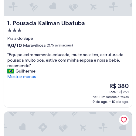
Pousada Kaliman Ubatuba
1. Pousada Kaliman Ubatuba
Propriedade
3.0
Praia do Sape
estrelas
9.0
9,0/10
Maravilhosa
(275 avaliações)
de
"
"Equipe extremamente educada, muito solicitos, estrutura da
10,
E
pousada muito boa, estive com minha esposa e nossa bebê,
Maravilhosa,
q
recomendo"
(275
u
Guilherme
avaliações)
i
Mostrar menos
p
O
R$ 380
e
preço
Total: R$ 391
e
é
inclui impostos e taxas
x
de
9 de ago. – 10 de ago.
t
R$ 380
r
VELINN Hotel Porto do Eixo
e
m
a
m