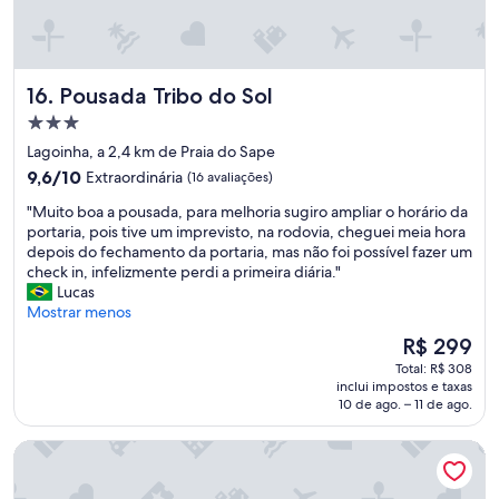
t
o
.
d
R
u
u
.
i
T
l
s
.
m
A
o
a
e
V
d
d
Pousada Tribo do Sol
16. Pousada Tribo do Sol
n
E
e
a
t
L
Propriedade
c
t
o
,
o
3.0
e
Lagoinha, a 2,4 km de Praia do Sape
c
S
l
estrelas
m
9.6
o
M
9,6/10
Extraordinária
(16 avaliações)
a
p
de
r
A
b
o
"
"Muito boa a pousada, para melhoria sugiro ampliar o horário da
10,
d
R
o
t
M
portaria, pois tive um imprevisto, na rodovia, cheguei meia hora
Extraordinária,
i
T
r
e
u
depois do fechamento da portaria, mas não foi possível fazer um
(16
a
V
a
n
i
check in, infelizmente perdi a primeira diária."
avaliações)
l
4
ç
c
t
Lucas
e
3
ã
i
o
Mostrar menos
e
D
o
a
b
d
E
O
R$ 299
e
l
o
u
M
preço
c
Total: R$ 308
p
a
c
A
é
o
inclui impostos e taxas
a
a
a
R
de
10 de ago. – 11 de ago.
m
r
p
d
C
R$ 299
r
a
o
o
A
e
Pousada Aldeia da Lagoinha
c
u
d
E
l
r
s
o
A
a
e
a
s
T