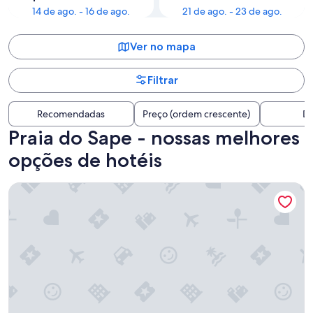
14 de ago. - 16 de ago.
21 de ago. - 23 de ago.
Ver no mapa
Filtrar
Recomendadas
Preço (ordem crescente)
Di
Praia do Sape - nossas melhores
opções de hotéis
Pousada Kaliman Ubatuba