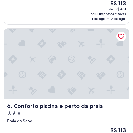
a
O
R$ 113
s
preço
Total: R$ 401
p
é
inclui impostos e taxas
o
de
11 de ago. – 12 de ago.
r
R$ 113
s
Conforto piscina e perto da praia
e
r
e
m
a
n
t
i
g
a
s
,
m
a
Conforto piscina e perto da praia
6. Conforto piscina e perto da praia
s
Propriedade
i
s
3.0
Praia do Sape
s
estrelas
O
R$ 113
o