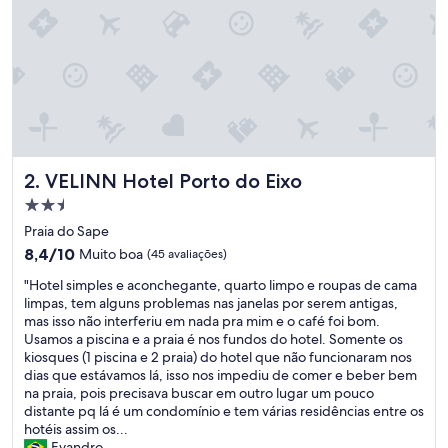
e
n
t
e
e
d
u
c
a
d
VELINN Hotel Porto do Eixo
2. VELINN Hotel Porto do Eixo
a
,
Propriedade
m
2.5
Praia do Sape
u
estrelas
8.4
i
8,4/10
Muito boa
(45 avaliações)
de
t
"
"Hotel simples e aconchegante, quarto limpo e roupas de cama
10,
o
H
limpas, tem alguns problemas nas janelas por serem antigas,
Muito
s
o
mas isso não interferiu em nada pra mim e o café foi bom.
boa,
o
t
Usamos a piscina e a praia é nos fundos do hotel. Somente os
(45
l
e
kiosques (1 piscina e 2 praia) do hotel que não funcionaram nos
avaliações)
i
l
dias que estávamos lá, isso nos impediu de comer e beber bem
c
s
na praia, pois precisava buscar em outro lugar um pouco
i
i
distante pq lá é um condomínio e tem várias residências entre os
t
m
hotéis assim os...
o
p
Evandro