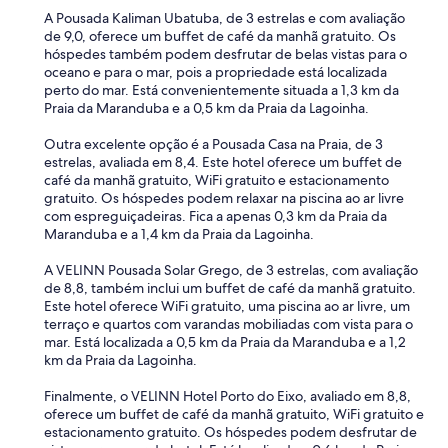
r
A Pousada Kaliman Ubatuba, de 3 estrelas e com avaliação
a
de 9,0, oferece um buffet de café da manhã gratuito. Os
r
hóspedes também podem desfrutar de belas vistas para o
i
oceano e para o mar, pois a propriedade está localizada
o
perto do mar. Está convenientemente situada a 1,3 km da
d
Praia da Maranduba e a 0,5 km da Praia da Lagoinha.
a
m
Outra excelente opção é a Pousada Casa na Praia, de 3
i
estrelas, avaliada em 8,4. Este hotel oferece um buffet de
n
café da manhã gratuito, WiFi gratuito e estacionamento
h
gratuito. Os hóspedes podem relaxar na piscina ao ar livre
a
com espreguiçadeiras. Fica a apenas 0,3 km da Praia da
c
Maranduba e a 1,4 km da Praia da Lagoinha.
h
e
A VELINN Pousada Solar Grego, de 3 estrelas, com avaliação
g
de 8,8, também inclui um buffet de café da manhã gratuito.
a
Este hotel oferece WiFi gratuito, uma piscina ao ar livre, um
d
terraço e quartos com varandas mobiliadas com vista para o
a
mar. Está localizada a 0,5 km da Praia da Maranduba e a 1,2
.
km da Praia da Lagoinha.
O
q
Finalmente, o VELINN Hotel Porto do Eixo, avaliado em 8,8,
u
oferece um buffet de café da manhã gratuito, WiFi gratuito e
a
estacionamento gratuito. Os hóspedes podem desfrutar de
r