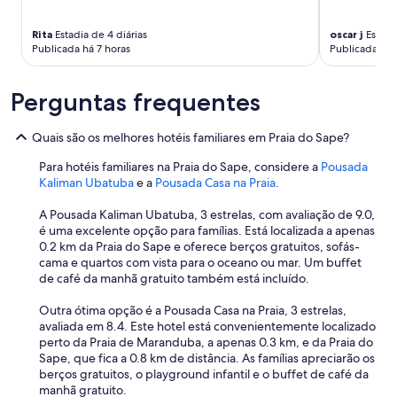
a
c
c
n
o
k
u
n
Rita
Estadia de 4 diárias
oscar j
Estadia
i
a
Publicada há 7 horas
Publicada há 
s
n
l
e
,
m
g
i
Perguntas frequentes
e
u
n
n
i
f
t
f
e
Quais são os melhores hotéis familiares em Praia do Sape?
e
a
l
)
z
i
Para hotéis familiares na Praia do Sape, considere a
Pousada
;
e
z
Kaliman Ubatuba
e a
Pousada Casa na Praia
.
a
r
m
g
c
e
A Pousada Kaliman Ubatuba, 3 estrelas, com avaliação de 9.0,
e
h
n
é uma excelente opção para famílias. Está localizada a apenas
l
e
t
0.2 km da Praia do Sape e oferece berços gratuitos, sofás-
a
c
e
cama e quartos com vista para o oceano ou mar. Um buffet
d
k
p
de café da manhã gratuito também está incluído.
e
i
e
i
n
r
Outra ótima opção é a Pousada Casa na Praia, 3 estrelas,
r
t
d
avaliada em 8.4. Este hotel está convenientemente localizado
a
a
i
perto da Praia de Maranduba, a apenas 0.3 km, e da Praia do
n
r
a
Sape, que fica a 0.8 km de distância. As famílias apreciarão os
ã
d
p
berços gratuitos, o playground infantil e o buffet de café da
o
i
r
manhã gratuito.