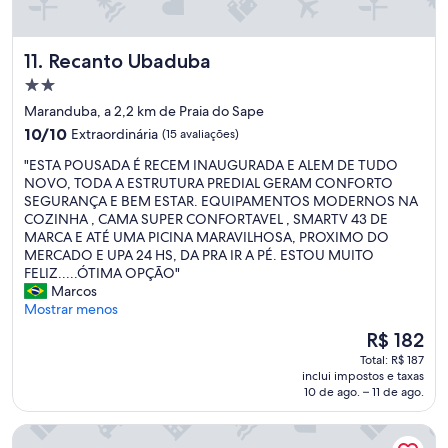
v
e
m
i
g
a
s
a
o
i
m
a
,
n
ã
o
p
Recanto Ubaduba
11. Recanto Ubaduba
m
a
o
s
r
u
p
Propriedade
.
l
a
i
e
N
2.0
á
c
Maranduba, a 2,2 km de Praia do Sape
t
r
a
,
estrelas
o
10.0
a
10/10
Extraordinária
(15 avaliações)
f
d
i
m
de
s
e
a
s
e
"
"ESTA POUSADA É RECEM INAUGURADA E ALEM DE TUDO
10,
f
i
a
s
r
E
NOVO, TODA A ESTRUTURA PREDIAL GERAM CONFORTO
Extraordinária,
a
t
r
o
,
S
SEGURANÇA E BEM ESTAR. EQUIPAMENTOS MODERNOS NA
(15
m
a
e
n
n
T
COZINHA , CAMA SUPER CONFORTAVEL , SMARTV 43 DE
avaliações)
i
m
c
o
ã
A
MARCA E ATÉ UMA PICINA MARAVILHOSA, PROXIMO DO
l
e
l
s
o
P
MERCADO E UPA 24 HS, DA PRA IR A PÉ. ESTOU MUITO
i
n
a
i
p
O
FELIZ.....ÓTIMA OPÇÃO"
a
t
m
m
o
U
Marcos
s
e
a
p
d
S
Mostrar menos
n
e
r
e
e
A
u
é
O
R$ 182
,
d
u
D
m
s
preço
m
i
Total: R$ 187
s
A
e
i
é
a
inclui impostos e taxas
u
a
É
r
l
de
10 de ago. – 11 de ago.
s
d
r
R
o
e
R$ 182
a
e
o
E
"
n
e
Jardim do Mar Chalés
c
s
C
c
s