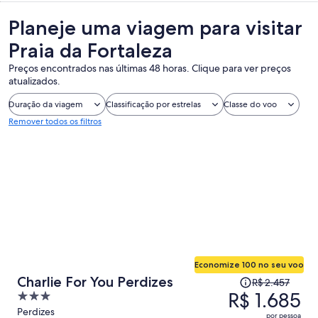
Planeje uma viagem para visitar
Praia da Fortaleza
Preços encontrados nas últimas 48 horas. Clique para ver preços
atualizados.
Duração da viagem
Classificação por estrelas
Classe do voo
Remover todos os filtros
Economize 100 no seu voo
O
Charlie For You Perdizes
R$ 2.457
preço
R$ 1.685
3
era
out
Perdizes
por pessoa