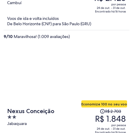
era
out
Cambuí
por pessoa
R$ 3.595
of
24 de out. - 31 de out.
Encontrado há 16 horas
e
5
Voos de ida e volta incluídos
agora
De Belo Horizonte (CNF) para São Paulo (GRU)
é
R$ 2.428
9
/
10
Maravilhosa! (1.009 avaliações)
por
pessoa
Economize 100 no seu voo
O
Nexus Conceição
R$ 2.703
preço
R$ 1.848
2
era
out
Jabaquara
por pessoa
R$ 2.703
of
24 de out. - 31 de out.
Encontrado há 16 horas