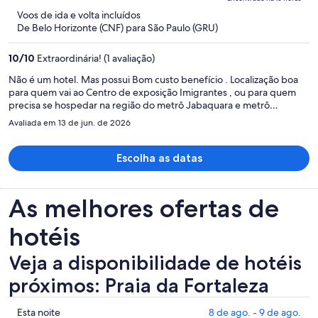
e
5
Voos de ida e volta incluídos
agora
De Belo Horizonte (CNF) para São Paulo (GRU)
é
R$ 1.848
10
/
10
Extraordinária! (1 avaliação)
por
pessoa
Não é um hotel. Mas possui Bom custo benefício . Localização boa
para quem vai ao Centro de exposição Imigrantes , ou para quem
precisa se hospedar na região do metrô Jabaquara e metrô
Conceição.
Avaliada em 13 de jun. de 2026
Escolha as datas
As melhores ofertas de
hotéis
Veja a disponibilidade de hotéis
próximos: Praia da Fortaleza
Mostrar
Esta noite
8 de ago. - 9 de ago.