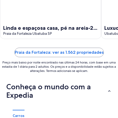
de
ago.
Linda e espaçosa casa, pé na areia-20
Luxuosa 
mts-Praia da Fortaleza. PERMITIDO
Praia da Fortaleza Ubatuba SP
frent
Ubatuba
EVENTOS
Praia da Fortaleza: ver as 1.562 propriedades
Preço mais baixo por noite encontrado nas últimas 24 horas, com base em uma
estadia de 1 diária para 2 adultos. Os preços e a disponibilidade estão sujeitos a
alterações. Termos adicionais se aplicam.
Conheça o mundo com a
Expedia
Carros