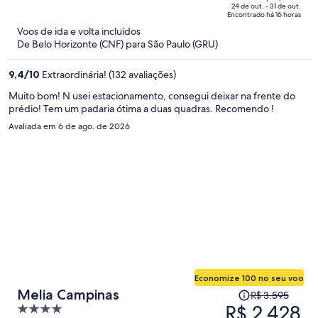
R$ 2.457
of
24 de out. - 31 de out.
Encontrado há 16 horas
e
5
Voos de ida e volta incluídos
agora
De Belo Horizonte (CNF) para São Paulo (GRU)
é
R$ 1.685
9,4
/
10
Extraordinária! (132 avaliações)
por
pessoa
Muito bom! N usei estacionamento, consegui deixar na frente do
prédio! Tem um padaria ótima a duas quadras. Recomendo !
Avaliada em 6 de ago. de 2026
Economize 100 no seu voo
O
Melia Campinas
R$ 3.595
preço
R$ 2.428
4