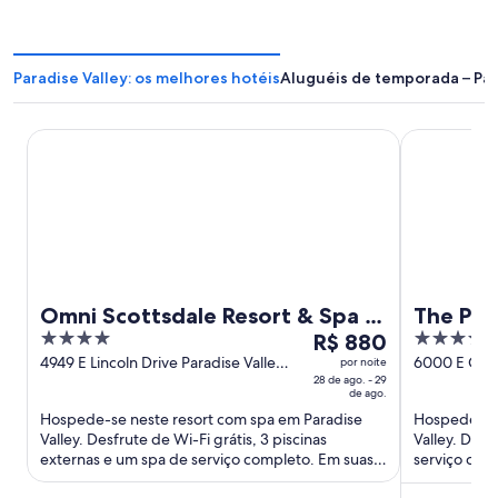
Paradise Valley: os melhores hotéis
Aluguéis de temporada – Par
Omni Scottsdale Resort & Spa at Montelucia
The Phoenici
Omni Scottsdale Resort & Spa at
The Pho
4
O
5
Montelucia
R$ 880
Collect
out
preço
out
4949 E Lincoln Drive Paradise Valley
6000 E Cam
por noite
AZ
28 de ago. - 29
Valley AZ
of
é
of
de ago.
5
de
5
Hospede-se neste resort com spa em Paradise
Hospede-se 
R$ 880
Valley. Desfrute de Wi-Fi grátis, 3 piscinas
Valley. Desf
por
externas e um spa de serviço completo. Em suas
serviço com
diária
avaliações, nossos hóspedes ...
hóspedes el