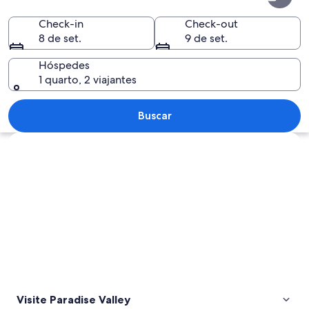
Valley
Check-in
Check-out
8 de set.
9 de set.
Hóspedes
1 quarto, 2 viajantes
Paisagem urbana ao pôr do sol, com 
Buscar
Explorar mapa
Visite Paradise Valley