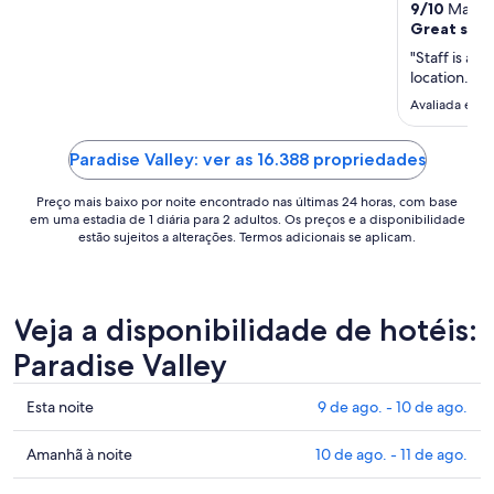
para
9
/
10
Maravil
uma
Great staf
estadia
"Staff is ama
de
location. Fo
28
Avaliada em 1
de
ago.
Paradise Valley: ver as 16.388 propriedades
a
29
Preço mais baixo por noite encontrado nas últimas 24 horas, com base
de
em uma estadia de 1 diária para 2 adultos. Os preços e a disponibilidade
ago..
estão sujeitos a alterações. Termos adicionais se aplicam.
Veja a disponibilidade de hotéis:
Paradise Valley
Confira
Esta noite
9 de ago. - 10 de ago.
os
preços
Confira
Amanhã à noite
10 de ago. - 11 de ago.
em
os