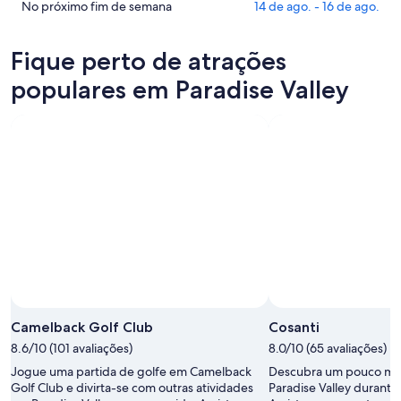
Paradise
preços
Confira
No próximo fim de semana
14 de ago. - 16 de ago.
Valley
em
os
para
Paradise
preços
Fique perto de atrações
esta
Valley
em
noite,
para
Paradise
populares em Paradise Valley
9
amanhã
Valley
de
à
para
ago.
noite,
o
-
10
próximo
10
de
fim
de
ago.
de
ago.
-
semana,
11
14
de
de
ago.
ago.
-
16
de
Camelback Golf Club
Cosanti
ago.
8.6/10 (101 avaliações)
8.0/10 (65 avaliações)
Jogue uma partida de golfe em Camelback
Descubra um pouco mais
Golf Club e divirta-se com outras atividades
Paradise Valley durante