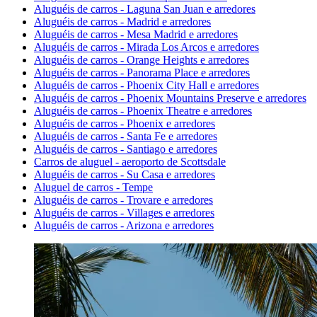
Aluguéis de carros - Laguna San Juan e arredores
Aluguéis de carros - Madrid e arredores
Aluguéis de carros - Mesa Madrid e arredores
Aluguéis de carros - Mirada Los Arcos e arredores
Aluguéis de carros - Orange Heights e arredores
Aluguéis de carros - Panorama Place e arredores
Aluguéis de carros - Phoenix City Hall e arredores
Aluguéis de carros - Phoenix Mountains Preserve e arredores
Aluguéis de carros - Phoenix Theatre e arredores
Aluguéis de carros - Phoenix e arredores
Aluguéis de carros - Santa Fe e arredores
Aluguéis de carros - Santiago e arredores
Carros de aluguel - aeroporto de Scottsdale
Aluguéis de carros - Su Casa e arredores
Aluguel de carros - Tempe
Aluguéis de carros - Trovare e arredores
Aluguéis de carros - Villages e arredores
Aluguéis de carros - Arizona e arredores