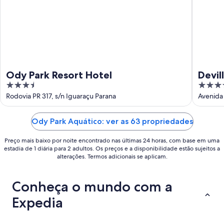
-
16
de
ago.
Ody Park Resort Hotel
Devil
3.5
4
out
out
Rodovia PR 317, s/n Iguaraçu Parana
Avenida
of
of
5
5
Ody Park Aquático: ver as 63 propriedades
Preço mais baixo por noite encontrado nas últimas 24 horas, com base em uma
estadia de 1 diária para 2 adultos. Os preços e a disponibilidade estão sujeitos a
alterações. Termos adicionais se aplicam.
Conheça o mundo com a
Expedia