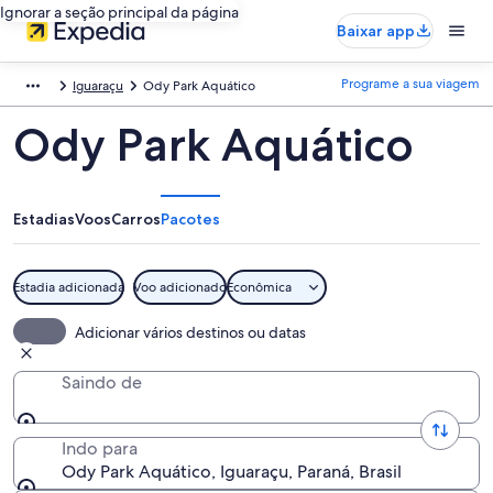
Ignorar a seção principal da página
Baixar app
Programe a sua viagem
Iguaraçu
Ody Park Aquático
Ody Park Aquático
Estadias
Voos
Carros
Pacotes
Estadia adicionada
Voo adicionado
Econômica
Adicionar vários destinos ou datas
Saindo de
Indo para
Ody Park Aquático, Iguaraçu, Paraná, Brasil