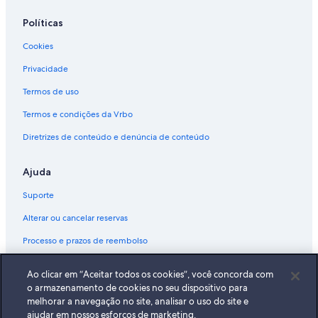
Políticas
Cookies
Privacidade
Termos de uso
Termos e condições da Vrbo
Diretrizes de conteúdo e denúncia de conteúdo
Ajuda
Suporte
Alterar ou cancelar reservas
Processo e prazos de reembolso
Reserve um voo usando um crédito da companhia aérea
Ao clicar em “Aceitar todos os cookies”, você concorda com
Documentos para viagens internacionais
o armazenamento de cookies no seu dispositivo para
melhorar a navegação no site, analisar o uso do site e
ajudar em nossos esforços de marketing.