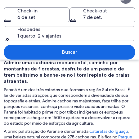
Check-in
Check-out
6 de set.
7 de set.
Hóspedes
1 quarto, 2 viajantes
Um abrigo de autocarro moderno em v
Buscar
Admire uma cachoeira monumental, caminhe por
montanhas de florestas, desfrute de um passeio de
trem belíssimo e banhe-se no litoral repleto de praias
atraentes.
Paraná é um dos três estados que formam a região Sul do Brasil. É
lar de variadas atrações que correspondem à diversidade de sua
topografia e etnias. Admire cachoeiras majestosas, faça trilha por
parques nacionais, conheça praias e visite cidades animadas. O
Paraná foi habitado primeiro por tribos indígenas os europeus
começaram a chegar em 1500 e ajudaram a desenvolver a riqueza
do estado por meio de esforços da agricultura.
A
A principal atração do Paraná é denominada
Cataratas do Iguaçu
,
b
uma beleza natural composta de 275 cachoeiras. Ela fica no
Parque