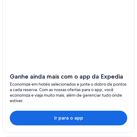
Apartamentos - Ipiranga
Casas de Férias - Ipiranga
Hotéis fazenda - Ipiranga
Pousadas (Inns) - Ipiranga
Pousadas - Ipiranga
Accor Hotels - Londrina
Hotéis Deville - Londrina
Hotéis - Miraselva
Hotéis - Ouro Verde do Oeste
Ganhe ainda mais com o app da Expedia
Hotéis - Ribeirão do Pinhal
Economize em hotéis selecionados e junte o dobro de pontos
a cada reserva. Com as nossas ofertas para o app, você
Hotéis - Santa Lúcia
economiza e viaja muito mais, além de gerenciar tudo onde
estiver.
Hotel fazenda com passeio a cavalo - Teixeira Soares
Hotéis com estacionamento - Teixeira Soares
Ir para o app
Hotéis para famílias - Teixeira Soares
Hotéis com spa - Teixeira Soares