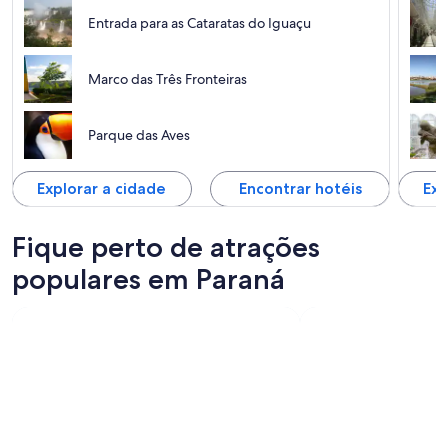
Entrada para as Cataratas do Iguaçu
Marco das Três Fronteiras
Parque das Aves
Explorar a cidade
Encontrar hotéis
Exp
Fique perto de atrações
populares em Paraná