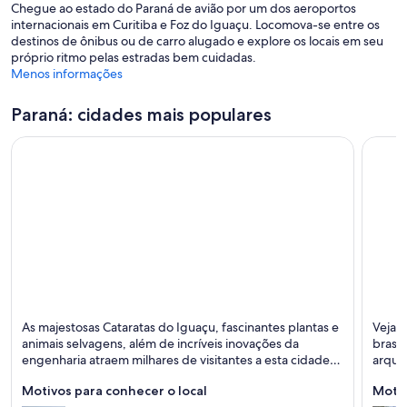
Chegue ao estado do Paraná de avião por um dos aeroportos
j
internacionais em Curitiba e Foz do Iguaçu. Locomova-se entre os
a
destinos de ônibus ou de carro alugado e explore os locais em seu
n
próprio ritmo pelas estradas bem cuidadas.
e
Menos informações
l
a
Paraná: cidades mais populares
Foz do Iguaçu
Curiti
As majestosas Cataratas do Iguaçu, fascinantes plantas e
Veja a
Cachoeiras, Observação de pássaros e Natureza
Ópera,
animais selvagens, além de incríveis inovações da
brasil
engenharia atraem milhares de visitantes a esta cidade
arquit
brasileira na fronteira com o Paraguai e a Argentina.
Motivos para conhecer o local
Motiv