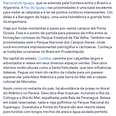
A
r
Nacional do Iguaçu
, que se estende pela fronteira entre o Brasil e a
b
A
e
Argentina. A
Foz do Iguaçu
nas proximidades é uma base excelente
r
b
e
para visitar as cataratas e é lar de pontos turísticos interessantes. Um
e
r
m
deles é a Barragem de Itaipu, uma usina hidrelétrica e grande feito
e
e
u
da engenharia.
m
e
m
Viaje por lindas montanhas e passe por vastos campos até Ponta
u
m
a
Grossa. Esse é o ponto de partida para passeios de trilha entre as
m
u
n
formações rochosas do Parque Estadual de Vila Velha. Também nas
a
m
o
proximidades está o Parque Nacional dos Campos Gerais, onde
n
a
v
você encontrará impressionantes petróglifos e cachoeiras. Conheça
o
n
a
as tradições ucranianas no Brasil em Prudentópolis.
v
o
j
A
Na capital do estado,
Curitiba
, caminhe por calçadões largos e
a
v
a
b
arborizados e relaxe em seus diversos espaços verdes. Descubra
j
a
n
r
distritos multiculturais como a Santa Felicidade, que tem influências
a
j
e
e
italianas. Pegue um trem do centro da cidade para um passeio
n
a
l
e
espetacular pela Mata Atlântica e pela Serra do Mar até a cidade
e
n
a
m
colonial de Morretes.
l
e
u
a
l
Assim como no restante do país, há abundância de praias no litoral
m
a
do Atlântico no Paraná. Descubra ilhas tropicais, incluindo a Ilha da
a
Cotinga e a Ilha do Mel, espalhadas pela Baía de Paranaguá. Relaxe
n
em baías reservadas, nade e veja golfinhos no Parque Nacional do
o
Superagui. Guaratuba e Pontal do Paraná são dois resorts ideais
v
para turistas com longos trechos de areia e água azulada perfeita.
a