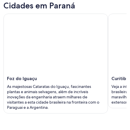
Cidades em Paraná
Foz do Iguaçu
Curitiba
As majestosas Cataratas do Iguaçu, fascinantes
Veja a inf
plantas e animais selvagens, além de incríveis
brasileira
inovações da engenharia atraem milhares de
maravilhas
visitantes a esta cidade brasileira na fronteira com o
extensos.
Paraguai e a Argentina.