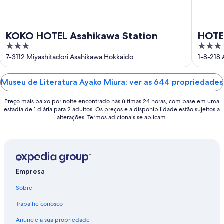
de
ago.
KOKO HOTEL Asahikawa Station
HOTE
3
3
out
out
7-3112 Miyashitadori Asahikawa Hokkaido
1-8-218
of
of
5
5
Museu de Literatura Ayako Miura: ver as 644 propriedades
Preço mais baixo por noite encontrado nas últimas 24 horas, com base em uma
estadia de 1 diária para 2 adultos. Os preços e a disponibilidade estão sujeitos a
alterações. Termos adicionais se aplicam.
Empresa
Sobre
Trabalhe conosco
Anuncie a sua propriedade