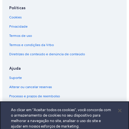
Políticas
Cookies
Privacidade
Termos de uso
Termos e condições da Vrbo
Diretrizes de conteúdo e denúncia de conteúdo
Ajuda
Suporte
Alterar ou cancelar reservas
Processo e prazos de reembolso
Reserve um voo usando um crédito da companhia aérea
Ao clicar em “Aceitar todos os cookies”, você concorda com
Documentos para viagens internacionais
o armazenamento de cookies no seu dispositivo para
melhorar a navegação no site, analisar o uso do site e
ajudar em nossos esforços de marketing.