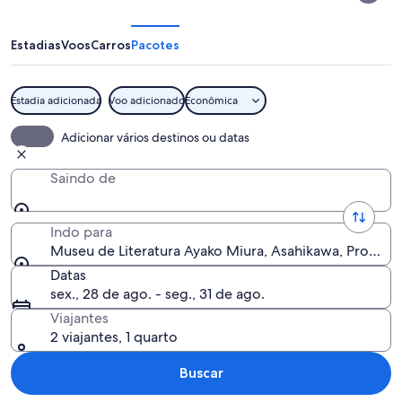
Literatura
Ayako
Estadias
Voos
Carros
Pacotes
Miura
Estadia adicionada
Voo adicionado
Econômica
Uma área arborizada com um muro de 
Adicionar vários destinos ou datas
Saindo de
Indo para
Museu de Literatura Ayako Miura, Asahikawa, Provínc
Datas
sex., 28 de ago. - seg., 31 de ago.
Viajantes
2 viajantes, 1 quarto
Buscar