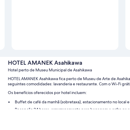
HOTEL AMANEK Asahikawa
Hotel perto de Museu Municipal de Asahikawa
HOTEL AMANEK Asahikawa fica perto de Museu de Arte de Asahikaw
seguintes comodidades: lavanderia e restaurante. Com o Wi-Fi gráti
Os benefícios oferecidos por hotel incluem:
Buffet de café da manhã (sobretaxa), estacionamento no local e
Recepção 24 horas, armazenamento para bagagem e cofre na 
Máquina automática de vendas
As avaliações dos hóspedes elogiam bastante a equipe prestativa