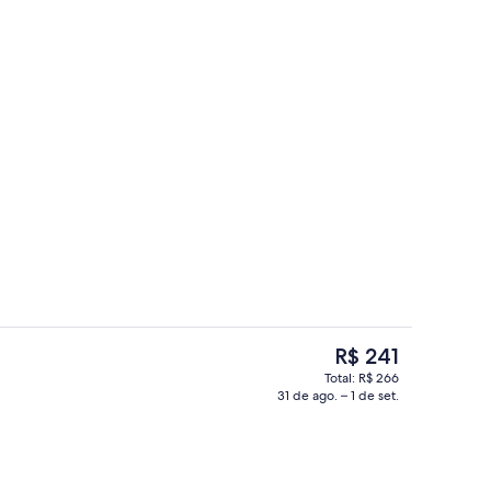
hã com buffet todos os dias mediante uma taxa
Banho público
O
R$ 241
preço
Total: R$ 266
atual
31 de ago. – 1 de set.
 da propriedade
Fachada
é
R$ 241