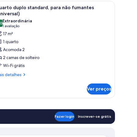
as, uma escrivaninha pequena e vista para a cidade.
arrega
Quarto de hotel com duas camas, um sofá, um
mantes
6
uarto duplo standard, para não fumantes
oderate)
odas
niversal)
s
Extraordinária
,0
otos
10,0 de 10
(1
1 avaliação
e
avaliação)
17 m²
uarto
1 quarto
uplo
Acomoda 2
tandard,
2 camas de solteiro
ara
Wi-Fi grátis
ão
umantes
is
is detalhes
talhes
Universal)
Ver preços
arto
plo
andard,
ra
o
Fazer login
Inscrever-se grátis
mantes
niversal)