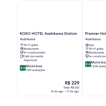
KOKO HOTEL Asahikawa Station
Premier Hote
KOKO
Premier
KOKO HOTEL Asahikawa Station
Premier Ho
HOTEL
Hotel
Asahikawa
Asahikawa
Asahikawa
Cabin
Wi-Fi grátis
Spa
Station
Asahikawa
Restaurante
Wi-Fi grátis
Asahikawa
Asahikawa
Ar-condicionado
Restaurante
Café da manhã
Ar-condicio
disponível
8.4
Muito bo
8,4
8.2
Muito boa
de
1.008 avali
8,2
de
1.519 avaliações
10,
10,
Muito
Muito
boa,
O
R$ 229
boa,
1.008
preço
1.519
avaliações
Total: R$ 252
é
avaliações
16 de ago. – 17 de ago.
de
R$ 229