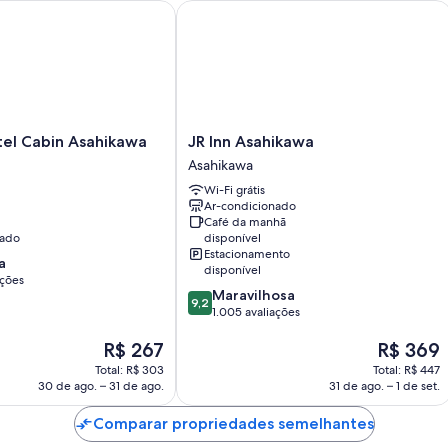
l Cabin Asahikawa
JR Inn Asahikawa
Características do quarto
Todos os 221 quartos oferecem detalhes convenientes, como ar-co
seguintes comodidades: Wi-Fi grátis e isolamento acústico. As ava
na propriedade.
Outras comodidades incluem:
JR
tel Cabin Asahikawa
JR Inn Asahikawa
Saquinhos de chá/café instantâneo grátis e chaleiras elétricas
Inn
Asahikawa
Banheiros com bidês e produtos de toalete grátis
Asahikawa
Wi-Fi grátis
Asahikawa
TVs de tela plana de 43 polegadas com serviços de streaming
Ar-condicionado
Café da manhã
Frigobares, aquecimento e serviço de arrumação
nado
disponível
Estacionamento
a
disponível
ações
9.2
Maravilhosa
9,2
de
1.005 avaliações
10,
O
O
R$ 267
R$ 369
Maravilhosa,
preço
preço
1.005
Total: R$ 303
Total: R$ 447
é
é
avaliações
30 de ago. – 31 de ago.
31 de ago. – 1 de set.
de
de
R$ 267
R$ 369
Comparar propriedades semelhantes