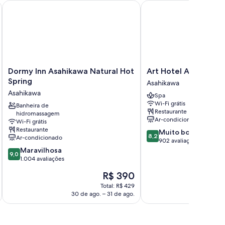
Dormy Inn Asahikawa Natural Hot Spring
Art Hotel Asahikawa
ndicionado com controle de temperatura, além das
liações dos hóspedes elogiam bastante limpeza dos quartos
Dormy
Art
Dormy Inn Asahikawa Natural Hot
Art Hotel Asahikawa
Inn
Hotel
Spring
Asahikawa
Asahikawa
Asahikawa
Asahikawa
Spa
Natural
Asahikawa
Wi-Fi grátis
Hot
Banheira de
Restaurante
hidromassagem
Spring
Ar-condicionado
Wi-Fi grátis
Asahikawa
Restaurante
8.2
Muito boa
8,2
Ar-condicionado
de
902 avaliações
9.0
10,
Maravilhosa
9,0
de
Muito
1.004 avaliações
10,
boa,
O
R$ 390
Maravilhosa,
902
preço
1.004
avaliações
Total: R$ 429
é
30 de ago. – 31 de ago.
31
avaliações
de
R$ 390