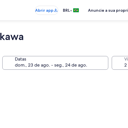
•
Abrir app
BRL
Anuncie a sua prop
ikawa
Datas
V