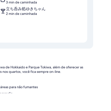
3 min de caminhada
立ち呑み処ゆきちゃん
2 min de caminhada
a de Hokkaido e Parque Tokiwa, além de oferecer as
s nos quartos, você fica sempre on-line.
 áreas para não fumantes
recepção
 e a localização.