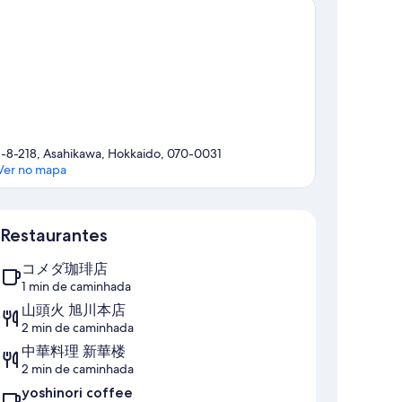
1-8-218, Asahikawa, Hokkaido, 070-0031
Ver no mapa
Mapa
Restaurantes
コメダ珈琲店
1 min de caminhada
山頭火 旭川本店
2 min de caminhada
中華料理 新華楼
2 min de caminhada
yoshinori coffee