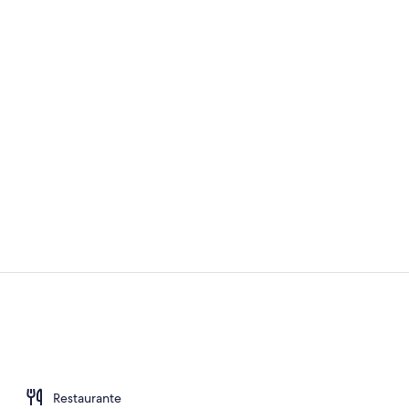
Café da man
Comodidades
Restaurante