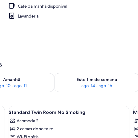
Café da manhã disponível
Lavanderia
s
go. 10
ponibilidade para amanhã, ago. 10 - ago. 11
Verifica a disponibilidade para este f
Amanhã
Este fim de semana
go. 10 - ago. 11
ago. 14 - ago. 16
as, uma mesinha de cabeceira, um guarda-roupa e um ar condicionado fixa
Carrega
Quarto de hotel com duas camas, uma 
C
1
Standard Twin Room No Smoking
M
todas
t
Acomoda 2
as
a
2 camas de solteiro
fotos
f
de
d
Wi-Fi grátis