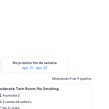
im de semana, ago. 14 - ago. 16
Verifica a disponibilidade para o próximo fim de semana, ago.
No próximo fim de semana
ago. 21 - ago. 23
Mostrando 9 de 9 quartos
do na parede.
janela com cortinas, mesa de cabeceira e cabeceira de madeira.
arrega
Quarto de hotel com sofá, duas camas de sol
1
oderate Twin Room No Smoking
odas
Acomoda 2
s
2 camas de solteiro
otos
e
Wi-Fi grátis