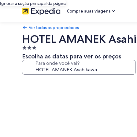
Ignorar a seção principal da página
Compre suas viagens
Ver todas as propriedades
HOTEL AMANEK Asah
Propriedade
3.0
Escolha as datas para ver os preços
estrelas
Para onde você vai?
Galeria
de
fotos
de
HOTEL
AMANEK
Asahikawa