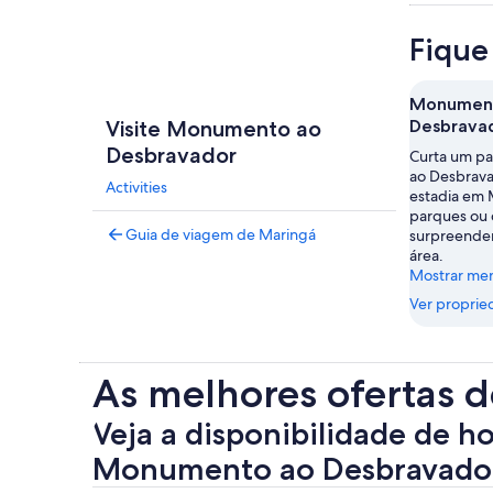
Fique
Monumen
Visite Monumento ao
Desbrava
Desbravador
Curta um p
ao Desbrava
Activities
estadia em 
parques ou 
Guia de viagem de Maringá
surpreenden
área.
Mostrar me
Ver proprie
As melhores ofertas d
Veja a disponibilidade de h
Monumento ao Desbravado