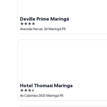
de
ago.
Deville Prime Maringá
4
out
Avenida Herval, 26 Maringá PR
of
5
Hotel Thomasi Maringa
Hotel Thomasi Maringa
3.5
out
Av Colombo 3531 Maringá PR
of
5