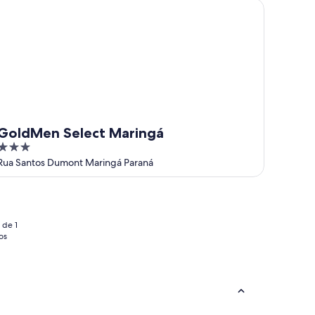
ldMen Select Maringá
GoldMen Select Maringá
3
out
Rua Santos Dumont Maringá Paraná
of
5
 de 1
os