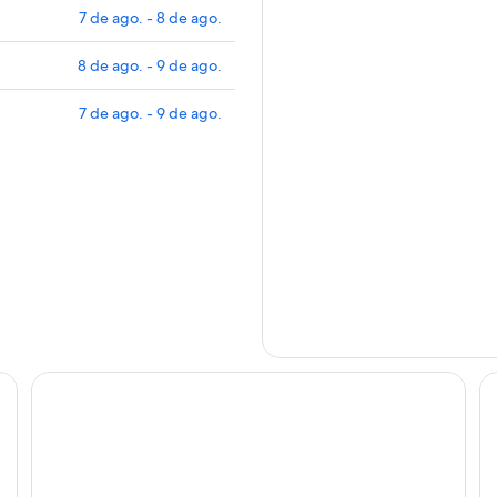
7 de ago. - 8 de ago.
8 de ago. - 9 de ago.
7 de ago. - 9 de ago.
Hotel Metrópole Maringá
H