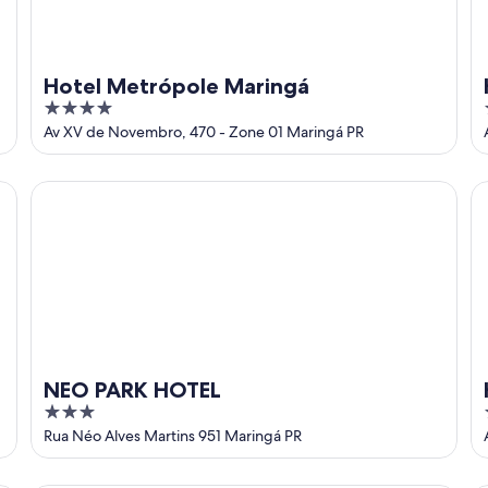
Hotel Metrópole Maringá
4
out
Av XV de Novembro, 470 - Zone 01 Maringá PR
of
5
NEO PARK HOTEL
Ho
NEO PARK HOTEL
3
out
Rua Néo Alves Martins 951 Maringá PR
of
5