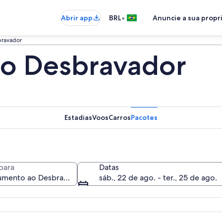
•
Abrir app
BRL
Anuncie a sua prop
ravador
o Desbravador
Estadias
Voos
Carros
Pacotes
para
Datas
sáb., 22 de ago. - ter., 25 de ago.