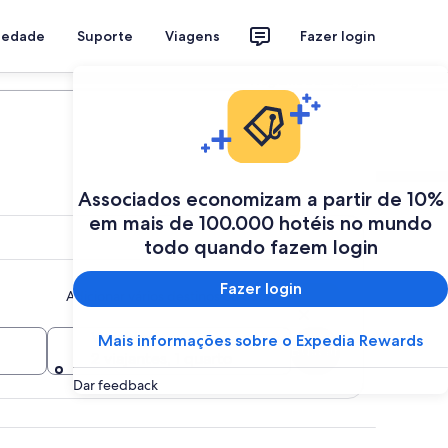
riedade
Suporte
Viagens
Fazer login
Programe a sua viagem
Associados economizam a partir de 10%
em mais de 100.000 hotéis no mundo
todo quando fazem login
Fazer login
Adicionar vários destinos ou datas
Viajantes
Mais informações sobre o Expedia Rewards
Buscar
2 viajantes, 1 quarto
Dar feedback