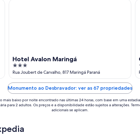
Hotel Avalon Maringá
Go
Hotel Avalon Maringá
3
out
Rua Joubert de Carvalho, 817 Maringá Paraná
of
5
Monumento ao Desbravador: ver as 67 propriedades
o mais baixo por noite encontrado nas últimas 24 horas, com base em uma estadia
iária para 2 adultos. Os preços e a disponibilidade estão sujeitos a alterações. Term
adicionais se aplicam.
xpedia