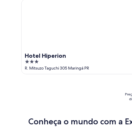
Hotel Hiperion
Hotel Hiperion
3
out
R. Mitsuzo Taguchi 305 Maringá PR
of
5
Preç
d
Conheça o mundo com a E