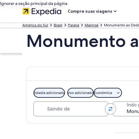
Ignorar a seção principal da página
Compre suas viagens
América do Sul
Brasil
Paraná
Maringá
Monumento ao Desb
Monumento a
Estadia adicionada
Voo adicionado
Econômica
Saindo de
Indo 
Explorar mapa