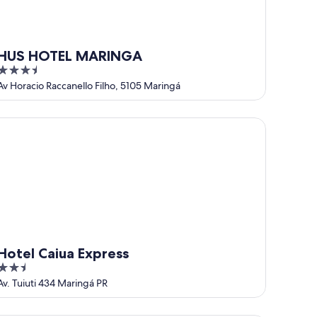
HUS HOTEL MARINGA
3.5
out
Av Horacio Raccanello Filho, 5105 Maringá
of
5
tel Caiua Express
Hotel Caiua Express
2.5
out
Av. Tuiuti 434 Maringá PR
of
5