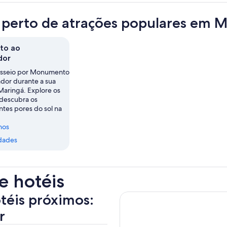
 perto de atrações populares em
to ao
dor
asseio por Monumento
dor durante a sua
Maringá. Explore os
descubra os
tes pores do sol na
nos
dades
e hotéis
otéis próximos:
r