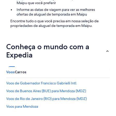
o
Maipu que você preferir
n
Informe as datas de viagem para ver as melhores
o
ofertas de aluguel de temporada em Maipu
s
e
Encontre tudo o que você precisa em nossa seleção de
u
propriedades de aluguel de temporada em Maipu.
q
u
a
r
Conheça o mundo com a
t
o
Expedia
n
a
h
o
Voos
Carros
r
a
Voos de Gobernador Francisco Gabrielli Intl.
q
u
Voos de Buenos Aires (BUE) para Mendoza (MDZ)
e
v
Voos de Rio de Janeiro (RIO) para Mendoza (MDZ)
o
Voos para Mendoza
c
e