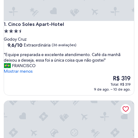
Cinco Soles Apart-Hotel
1. Cinco Soles Apart-Hotel
Propriedade
3.5
Godoy Cruz
estrelas
9.6
9,6/10
Extraordinária
(36 avaliações)
de
"
"Equipe preparada e excelente atendimento. Café da manhã
10,
E
deixou a deseja, essa foi a única coisa que não gostei"
Extraordinária,
q
FRANCISCO
(36
u
Mostrar menos
avaliações)
i
O
R$ 319
p
preço
Total: R$ 319
e
é
9 de ago. – 10 de ago.
p
de
r
R$ 319
Apart Hotel Quijote by DOT Suites
e
p
a
r
a
d
a