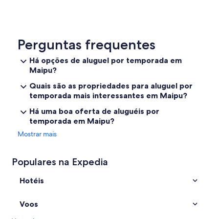
d
e
s
e
j
Perguntas frequentes
a
r
Há opções de aluguel por temporada em
.
Maipu?
"
Quais são as propriedades para aluguel por
temporada mais interessantes em Maipu?
Há uma boa oferta de aluguéis por
temporada em Maipu?
Mostrar mais
Populares na Expedia
Hotéis
Voos