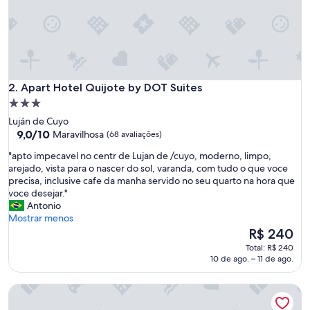
e
e
x
c
e
l
e
Apart Hotel Quijote by DOT Suites
2. Apart Hotel Quijote by DOT Suites
n
Propriedade
t
3.0
Luján de Cuyo
e
estrelas
9.0
9,0/10
Maravilhosa
(68 avaliações)
a
de
t
"
"apto impecavel no centr de Lujan de /cuyo, moderno, limpo,
10,
e
a
arejado, vista para o nascer do sol, varanda, com tudo o que voce
Maravilhosa,
n
p
precisa, inclusive cafe da manha servido no seu quarto na hora que
(68
d
t
voce desejar."
avaliações)
i
o
Antonio
m
i
Mostrar menos
e
m
O
R$ 240
n
p
preço
t
Total: R$ 240
e
é
10 de ago. – 11 de ago.
o
c
de
.
a
R$ 240
C
Finca Fisterra
v
a
e
f