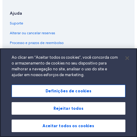
Ajuda
Suporte
Alterar ou cancelar reservas
Processo e prazos de reembolso
Reserve um voo usando um crédito da companhia aérea
Ao clicar em “Aceitar todos os cookies”, você concorda com
Documentos para viagens internacionais
o armazenamento de cookies no seu dispositivo para
melhorar a navegação no site, analisar o uso do site e
ajudar em nossos esforços de marketing.
Definições de cookies
A Expedia, Inc. não se responsabiliza pelo conteúdo dos sites externos.
© 2026 Expedia, Inc., uma empresa do Expedia Group. Todos os direitos
reservados Expedia e o logotipo da Expedia são marcas registradas da
Expedia, Inc.
Rejeitar todos
Aceitar todos os cookies