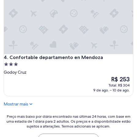
s
d
a
e
f
r
o
n
i
o
a
,
ú
l
n
i
i
m
c
p
a
Confortable departamento en Mendoza
4. Confortable departamento en Mendoza
o
c
,
Propriedade
o
a
3.0
i
Godoy Cruz
r
estrelas
s
O
R$ 253
e
a
preço
Total: R$ 304
j
q
é
9 de ago. – 10 de ago.
a
u
de
d
e
R$ 253
o
Mostrar mais
n
,
ã
v
o
Preço
Preço mais baixo por diária encontrado nas últimas 24 horas, com base em
i
g
uma estadia de 1 diária para 2 adultos. Os preços e a disponibilidade estão
mais
s
sujeitos a alterações. Termos adicionais se aplicam.
o
baixo
t
s
por
a