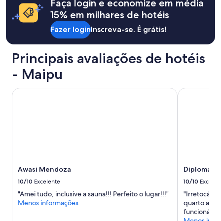
Faça login e economize em média
alterações.
c
Termos
15% em milhares de hotéis
o
adicionais
m
Fazer login
Inscreva-se. É grátis!
se
t
aplicam.
u
d
Principais avaliações de hotéis
o
o
- Maipu
q
u
Awasi Mendoza
Diplomatic 
e
v
o
c
e
p
r
e
c
Awasi Mendoza
Diplomatic
i
10/10
Excelente
10/10
Excelen
s
"Amei tudo, inclusive a sauna!!! Perfeito o lugar!!!"
"Irretocável
a
Menos informações
quarto ampl
,
funcionário
i
Menos info