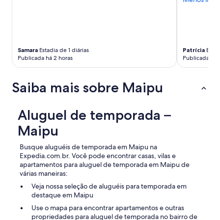
n
c
l
u
s
i
Samara
Estadia de 1 diárias
Patrícia
Estad
v
Publicada há 2 horas
Publicada há 
e
c
a
Saiba mais sobre Maipu
f
e
d
Aluguel de temporada –
a
m
Maipu
a
n
Busque aluguéis de temporada em Maipu na
h
Expedia.com.br. Você pode encontrar casas, vilas e
a
apartamentos para aluguel de temporada em Maipu de
s
várias maneiras:
e
r
Veja nossa seleção de aluguéis para temporada em
v
destaque em Maipu
i
Use o mapa para encontrar apartamentos e outras
d
propriedades para aluguel de temporada no bairro de