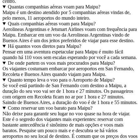
centro.
Quantas companhias aéreas voam para Maipu?
Maipu é um destino atendido por 5 companhias aéreas vindas de,
pelo menos, 11 aeroportos do mundo inteiro.
Quais companhias aéreas voam para Maipu?
Aerolineas Argentinas e Jetsmart Airlines voam com frequência para
Maipu. Embarcar em um voo da Aerolineas Argentinas vindo de
Buenos Aires é um dos jeitos preferidos de viajar para esse destino.
Há quantos voos diretos para Maipu?
Pensar em uma aventura espetacular para Maipu é muito fácil
quando há 110 voos sem escalas esperando por você a cada semana.
De onde partem os voos mais procurados para Maipu?
Os viajantes costumam embarcar por aeroportos em San Fernando,
Recoleta e Buenos Aires quando viajam para Maipu.
Quanto tempo leva o voo para o Aeroporto de Maipu?
Se você está partindo de San Fernando com destino a Maipu, a
duração do seu voo vai ser de 1 hora e 27 minutos. Os passageiros
com origem em Recoleta ficam no ar por 1 hora e 27 minutos.
Saindo de Buenos Aires, a duração do voo é de 1 hora e 55 minutos.
Como reservar um voo barato para Maipu?
Não deixe para garantir seu lugar no voo quase na hora de viajar.
Este é o segredo dos viajantes mais experientes: reservar com
bastante antecedência é sinônimo de mais opções e voos mais
baratos. Pesquise um pouco mais e e descubra se há vários
aeroportos no seu local de destino. É comum que os preços dos voos