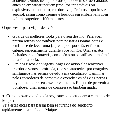
acidente. Outros itens proibidos que devem ser descartados
antes de embarcar incluem produtos inflamáveis ou
explosivos, como cloro, combustível, fósforos, isqueiros e
aerosol, assim como cremes e líquidos em embalagens com
volume superior a 100 mililitros.
O que vestir para viajar de avião:
Guarde os melhores looks para o seu destino. Para voar,
prefira roupas confortáveis para passar as longas horas e
lembre-se de levar uma jaqueta, pois pode fazer frio na
cabine, especialmente durante voos longos. Usar sapatos
fechados e confortáveis, como tênis ou sapatilhas, também é
uma ótima ideia.
Um dos riscos de viagens longas de avião é desenvolver
trombose venosa profunda, que se caracteriza por coágulos
sanguíneos nas pernas devido à má circulação. Caminhar
pelos corredores da aeronave e exercitar os pés e as pernas
regularmente no seu assento é uma das formas de prevenir a
trombose. Usar meias de compressão também ajuda.
Como passar voando pela segurança do aeroporto a caminho de
Maipu?
Veja estas dicas para passar pela segurança do aeroporto
rapidamente a caminho de Maipu: