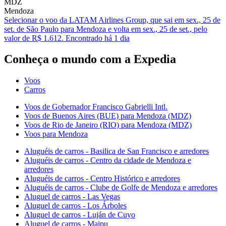
MDZ
Mendoza
Selecionar o voo da LATAM Airlines Group, que sai em sex., 25 de
set. de São Paulo para Mendoza e volta em sex., 25 de set., pelo
valor de R$ 1.612. Encontrado há 1 dia
Conheça o mundo com a Expedia
Voos
Carros
Voos de Gobernador Francisco Gabrielli Intl.
Voos de Buenos Aires (BUE) para Mendoza (MDZ)
Voos de Rio de Janeiro (RIO) para Mendoza (MDZ)
Voos para Mendoza
Aluguéis de carros - Basilica de San Francisco e arredores
Aluguéis de carros - Centro da cidade de Mendoza e
arredores
Aluguéis de carros - Centro Histórico e arredores
Aluguéis de carros - Clube de Golfe de Mendoza e arredores
Aluguel de carros - Las Vegas
Aluguel de carros - Los Árboles
Aluguel de carros - Luján de Cuyo
Aluguel de carros - Maipu