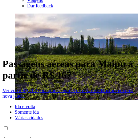
Viagens
Dar feedback
Passagens aéreas para Maipu a
partir de R$ 167
Ver voo a R$ 167 para quinta-feira, 3 de dez. de 2026
Abre em uma
nova janela
Ida e volta
Somente ida
Várias cidades