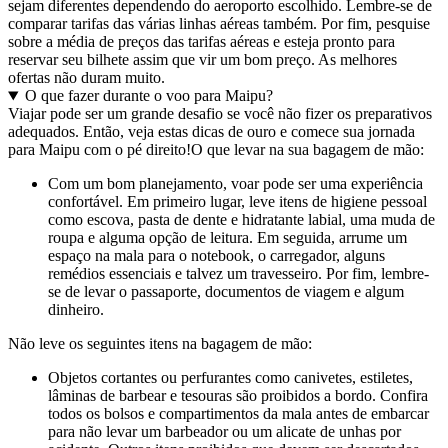
sejam diferentes dependendo do aeroporto escolhido. Lembre-se de
comparar tarifas das várias linhas aéreas também. Por fim, pesquise
sobre a média de preços das tarifas aéreas e esteja pronto para
reservar seu bilhete assim que vir um bom preço. As melhores
ofertas não duram muito.
O que fazer durante o voo para Maipu?
Viajar pode ser um grande desafio se você não fizer os preparativos
adequados. Então, veja estas dicas de ouro e comece sua jornada
para Maipu com o pé direito!
O que levar na sua bagagem de mão:
Com um bom planejamento, voar pode ser uma experiência
confortável. Em primeiro lugar, leve itens de higiene pessoal
como escova, pasta de dente e hidratante labial, uma muda de
roupa e alguma opção de leitura. Em seguida, arrume um
espaço na mala para o notebook, o carregador, alguns
remédios essenciais e talvez um travesseiro. Por fim, lembre-
se de levar o passaporte, documentos de viagem e algum
dinheiro.
Não leve os seguintes itens na bagagem de mão:
Objetos cortantes ou perfurantes como canivetes, estiletes,
lâminas de barbear e tesouras são proibidos a bordo. Confira
todos os bolsos e compartimentos da mala antes de embarcar
para não levar um barbeador ou um alicate de unhas por