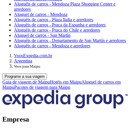
Aluguéis de carros - Mendoza Plaza Shopping Center e
arredores
Aluguel de carros - Mendoza
Aluguéis de carros - Plaza Italia e arredores
Aluguéis de carros - Praça da Espanha e arredores
Aluguéis de carros - Praça do Chile e arredores
Aluguel de carros - San Martín
Aluguéis de carros - Departamento de San Martín e arredores
Aluguéis de carros - Mendoza e arredores
Voos
Expedia.com.br
Argentina
Voos para Maipu
Programe a sua viagem
Guia de viagem de Maipu
Hotéis em Maipu
Aluguel de carros em
Maipu
Pacotes de viagem para Maipu
Empresa