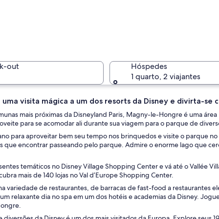
Um caminh
k-out
Hóspedes
1 quarto, 2 viajantes
 uma visita mágica a um dos resorts da Disney e divirta-se
Uma casa 
unas mais próximas da Disneyland Paris, Magny-le-Hongre é uma área ru
roveite para se acomodar ali durante sua viagem para o parque de divers
ano para aproveitar bem seu tempo nos brinquedos e visite o parque no 
 que encontrar passeando pelo parque. Admire o enorme lago que ce
com casas, árvores e uma rua.
entes temáticos no Disney Village Shopping Center e vá até o Vallée Vi
cubra mais de 140 lojas no Val d’Europe Shopping Center.
a variedade de restaurantes, de barracas de fast-food a restaurantes 
um relaxante dia no spa em um dos hotéis e academias da Disney. Jogue 
ongre.
 diversões da Disney é um dos mais visitados da Europa. Explore seus 