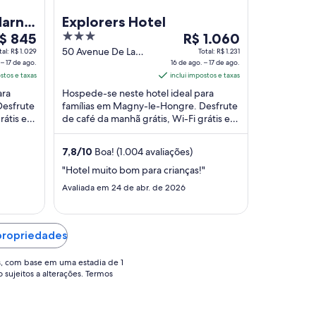
Marne
Explorers Hotel
3
O
$ 845
R$ 1.060
reço
out
preço
50 Avenue De La
tal: R$ 1.029
Total: R$ 1.231
 – 17 de ago.
Fosse Des Pressoirs
16 de ago. – 17 de ago.
of
é
ostos e taxas
Magny-le-Hongre
inclui impostos e taxas
e
5
de
Seine-et-Marne
ara
Hospede-se neste hotel ideal para
$ 845
R$ 1.060
Desfrute
famílias em Magny-le-Hongre. Desfrute
or
por
rátis e
de café da manhã grátis, Wi-Fi grátis e 5
ária
diária
ssos
restaurantes. Nossos hóspedes elogiam
ara
para
o café ...
7,8
/
10
Boa! (1.004 avaliações)
ma
uma
stadia
estadia
"Hotel muito bom para crianças!"
e
de
Avaliada em 24 de abr. de 2026
16
e
de
go.
ago.
propriedades
a
17
s, com base em uma estadia de 1
e
de
o sujeitos a alterações. Termos
go..
ago..