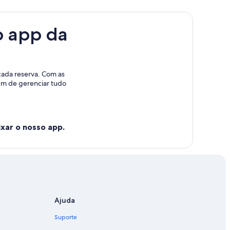
o app da
cada reserva. Com as
lém de gerenciar tudo
xar o nosso app.
Ajuda
Suporte