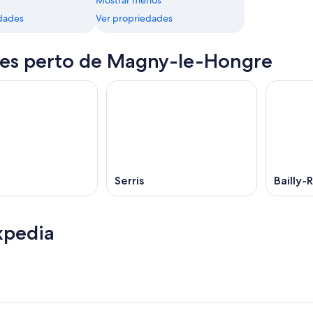
Mostrar menos
dades
Ver propriedades
es perto de Magny-le-Hongre
Serris
Bailly-
xpedia