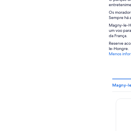
entretenime
Os moradore
Sempre há a
Magny-le-Hon
um voo para 
da França.
Reserve aco
le-Hongre.
Menos info
Magny-le
Dream 