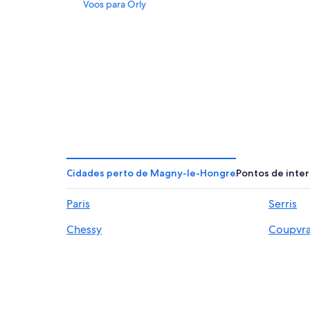
Voos para Orly
Cidades perto de Magny-le-Hongre
Pontos de inte
Paris
Serris
Chessy
Coupvr