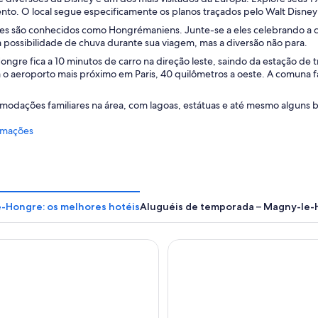
nto. O local segue especificamente os planos traçados pelo Walt Disney
s são conhecidos como Hongrémaniens. Junte-se a eles celebrando a ch
 possibilidade de chuva durante sua viagem, mas a diversão não para.
gre fica a 10 minutos de carro na direção leste, saindo da estação de 
o aeroporto mais próximo em Paris, 40 quilômetros a oeste. A comuna faz
modações familiares na área, com lagoas, estátuas e até mesmo alguns
rmações
-Hongre: os melhores hotéis
Aluguéis de temporada – Magny-le
Castle Hotel
Grand Magic Hotel Marne La 