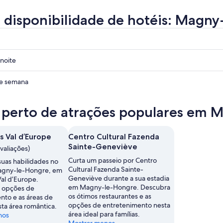
a disponibilidade de hotéis: Magn
noite
de semana
 perto de atrações populares em 
s Val d’Europe
Centro Cultural Fazenda
Sainte-Geneviève
avaliações)
Curta um passeio por Centro
suas habilidades no
Cultural Fazenda Sainte-
agny-le-Hongre, em
Geneviève durante a sua estadia
Val d’Europe.
em Magny-le-Hongre. Descubra
 opções de
os ótimos restaurantes e as
nto e as áreas de
opções de entretenimento nesta
ta área romântica.
área ideal para famílias.
nos