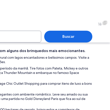
o sinuoso serpenteia por uma paisagem verdejante, com árvores e uma filei
Uma casa de dois andares co
16
Buscar
 com alguns dos brinquedos mais emocionantes.
de dois andares coberta por hera verde, com venezianas e uma placa de rua à
Uma rua arborizada com calç
ral com lagos encantadores e belíssimos campos. Visite a
ões.
período da manhã. Tire fotos com Pateta, Mickey e outros
rca Thunder Mountain e embarque no famoso Space
llage Chic Outlet Shopping para comprar itens de luxo a bons
elegantes com ambiente romântico. Leve seu amado ou sua
uma partida no Gold Disneyland Paris que fica ao sul de
1900 hectares de resorts, brinquedos e complexos de