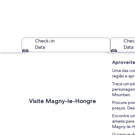
Check-in
Chec
Data
Data
Explorar mapa
Aproveite
Uma das com
região e ap
Trace um pl
personagens
Mountain.
Bairro residencial 
Visite Magny-le-Hongre
Procure pres
preços. Des
Encontre um
amada para 
Magny-le-H
O parque de