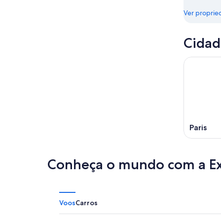
de
ago.
Ver proprie
ago.
-
9
de
Cidad
ago.
Paris
Conheça o mundo com a E
Voos
Carros