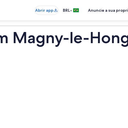
•
Abrir app
BRL
Anuncie a sua prop
em Magny-le-Hon