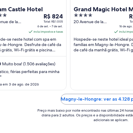
am Castle Hotel
Grand Magic Hotel 
O
4
O
R$ 824
La Vallée
R
preço
out
p
nue de la
20 Avenue de la
Total: R$ 1.005
To
des Pressoirs
6 de set. – 7 de set.
Fosse des Pressoirs
16 de ago.
é
of
é
-le-Hongre
inclui impostos e taxas
Magny-le-Hongre
inclui imp
de
5
d
-et-Marne
Seine-et-Marne
de-se neste hotel com spa em
Hospede-se neste hotel ideal p
R$ 824
R
-le-Hongre. Desfrute de café da
famílias em Magny-le-Hongre. 
por
p
grátis, Wi-Fi grátis e piscina
de café da manhã grátis, Wi-Fi g
diária
di
na. Nossos hóspedes elogiam a
um serviço de traslado local. No
para
p
 e os funcionários ...
hóspedes ...
0
Muito boa! (1.506 avaliações)
uma
u
estadia
e
stico, férias perfeitas para minha
"
de
d
6
16
da em 3 de ago. de 2026
de
d
set.
a
Magny-le-Hongre: ver as 4.128 
a
a
7
17
Preço mais baixo por noite encontrado nas últimas 24 hora
de
d
diária para 2 adultos. Os preços e a disponibilidade estã
adicionais se aplicam.
set..
a