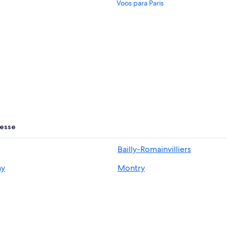
Voos para Paris
resse
Bailly-Romainvilliers
ay
Montry