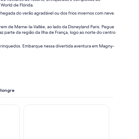
 World de Flórida.
egada do verão agradável ou dos frios invernos com neve.
trem de Marne-la-Vallée, ao lado da Disneyland Paris. Pegue
 parte da região da Ilha de França, logo ao norte do centro
 brinquedos. Embarque nessa divertida aventura em Magny-
-Hongre
Vallée
Explorers Hotel