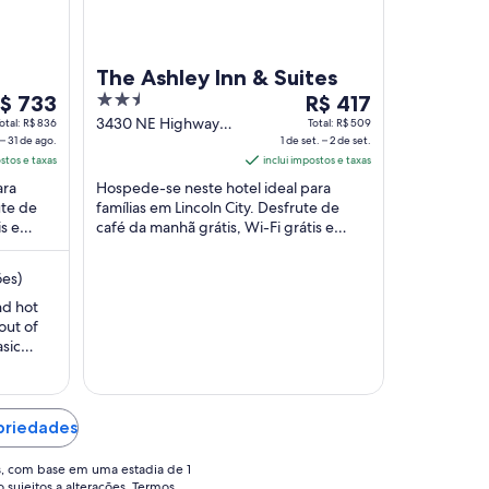
The Ashley Inn & Suites
2.5
O
$ 733
R$ 417
reço
out
preço
3430 NE Highway
otal: R$ 836
Total: R$ 509
– 31 de ago.
101 Lincoln City OR
1 de set. – 2 de set.
of
é
ostos e taxas
inclui impostos e taxas
e
5
de
ara
Hospede-se neste hotel ideal para
$ 733
R$ 417
ute de
famílias em Lincoln City. Desfrute de
or
por
s e
café da manhã grátis, Wi-Fi grátis e
iária
diária
estacionamento grátis. Nossos
ara
para
hóspedes elogiam o ...
ões)
ma
uma
stadia
estadia
nd hot
out of
e
de
asic
0
1
.
e
de
go.
set.
a
opriedades
1
2
e
de
s, com base em uma estadia de 1
o sujeitos a alterações. Termos