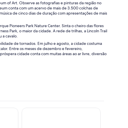
m of Art. Observe as fotografias e pinturas da região no
seum conta com um acervo de mais de 3.500 colchas de
 de música de cinco dias de duração com apresentações de mais
ue Pioneers Park Nature Center. Sinta o cheiro das flores
s Park, o maior da cidade. A rede de trilhas, a Lincoln Trail
u a cavalo.
ilidade de tornados. Em julho e agosto, a cidade costuma
calor. Entre os meses de dezembro e fevereiro,
próspera cidade conta com muitas áreas ao ar livre, diversão
The Ashley Inn & Suites