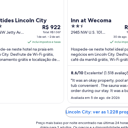
tides Lincoln City
Inn at Wecoma
O
2.5
O
R$ 922
R
preço
out
p
NW Jetty Ave
2945 NW U.S. 101
Total: R$ 1.067
T
n City OR
1 de set. – 2 de set.
Lincoln City OR
30 de ago. 
é
of
é
inclui impostos e taxas
inclui imp
de
5
d
e-se neste hotel na praia em
Hospede-se neste hotel ideal p
R$ 922
R
n City. Desfrute de Wi-Fi grátis,
negócios em Lincoln City. Desfr
por
p
onamento grátis e localização de
café da manhã grátis, Wi-Fi gráti
diária
d
 para a praia. Nossos hóspedes
estacionamento grátis. Nossos
para
p
m ...
hóspedes elogiam o ...
8,6
/
10
Excelente! (1.518 avaliaç
uma
u
estadia
e
"It was an okay property, pool a
tub convenient . The sauna was 
de
d
order during our stay. It was a b
1
3
room, property needs updating
de
Avaliada em 5 de ago. de 2026
d
Breakfast was good."
set.
a
a
a
Lincoln City: ver as 1.228 pr
2
3
de
d
Preço mais baixo por noite encontrado nas últimas 24 hora
diária para 2 adultos. Os preços e a disponibilidade estã