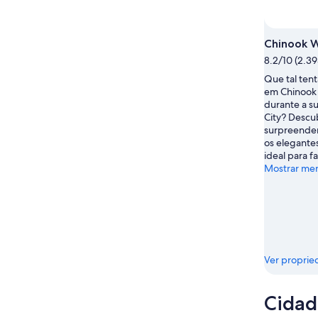
ago.
-
7
fim
8
de
de
de
ago.
semana,
Chinook W
ago.
-
14
8.2/10 (2.39
9
de
de
ago.
Que tal tent
em Chinook
ago.
-
durante a su
16
City? Descu
de
surpreenden
ago.
os elegantes
ideal para fa
Mostrar me
Ver proprie
Cidad