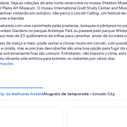
adaria. Veja as coleções de arte norte-americana no museu Sheldon Museu
 Plains Art Museum. O museu International Quilt Study Center and Mu
 estiver visitando em outubro, não perca o Lincoln Calling, um festival
ores e bandas.
natureza com uma caminhada pelas pradarias, bosques e pântanos no parq
Sunken Gardens no parque Antelope Park ou passeie pelo parque Wildernes
ui mais de 211 quilômetros de trilhas para caminhar, andar de bicicleta o
ses de março e maio, pode ventar e chover muito em Lincoln, com possib
e e úmida, mas as piscinas descobertas são uma boa opção para fugir do 
 extremamente frias são comuns. Entretanto, não importa o clima, esta 
a vibrante vida artística para entreter os visitantes por vários dias.
rmações
ity: os melhores hotéis
Aluguéis de temporada – Lincoln City
es Lincoln City
Inn at Wecoma