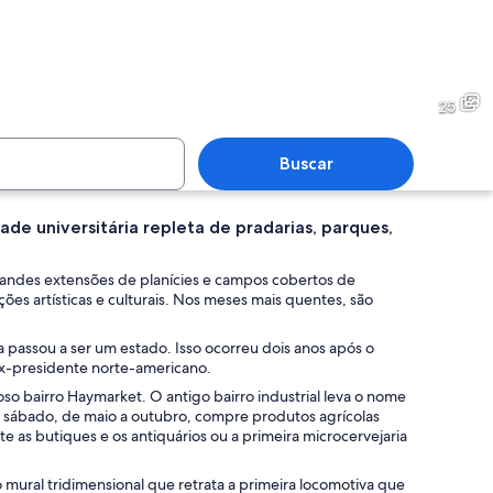
residencial costeira com casas ao longo da praia e colinas ao fundo.
Uma cabana de madeira à be
25
Buscar
ade universitária repleta de pradarias, parques,
costeira ao entardecer, com vista para o oceano e uma encosta arborizada.
Uma exposição museológica co
 grandes extensões de planícies e campos cobertos de
ões artísticas e culturais. Nos meses mais quentes, são
passou a ser um estado. Isso ocorreu dois anos após o
x-presidente norte-americano.
o bairro Haymarket. O antigo bairro industrial leva o nome
 sábado, de maio a outubro, compre produtos agrícolas
te as butiques e os antiquários ou a primeira microcervejaria
 mural tridimensional que retrata a primeira locomotiva que