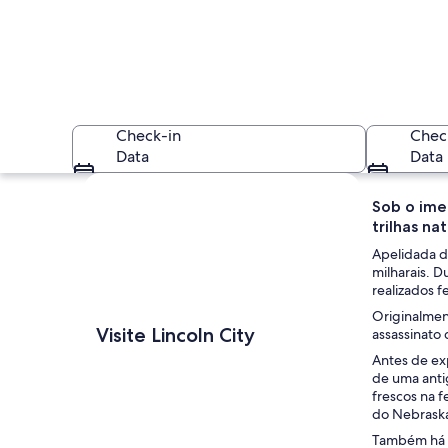
Check-in
Chec
Data
Data
Explorar mapa
Sob o imen
trilhas nat
Apelidada de
milharais. D
realizados f
Originalmen
Uma área residencia
Visite Lincoln City
assassinato
Antes de ex
de uma anti
frescos na f
do Nebrask
Também há ar