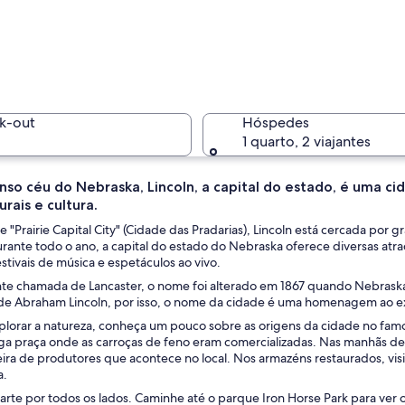
Uma área 
k-out
Hóspedes
1 quarto, 2 viajantes
so céu do Nebraska, Lincoln, a capital do estado, é uma cid
urais e cultura.
Uma vila 
 "Prairie Capital City" (Cidade das Pradarias), Lincoln está cercada por
urante todo o ano, a capital do estado do Nebraska oferece diversas atraç
estivais de música e espetáculos ao vivo.
te chamada de Lancaster, o nome foi alterado em 1867 quando Nebraska 
l à beira-mar, com casas, um cais e uma encosta arborizada.
 de Abraham Lincoln, por isso, o nome da cidade é uma homenagem ao e
plorar a natureza, conheça um pouco sobre as origens da cidade no famos
ga praça onde as carroças de feno eram comercializadas. Nas manhãs de
eira de produtores que acontece no local. Nos armazéns restaurados, visi
a.
te por todos os lados. Caminhe até o parque Iron Horse Park para ver o