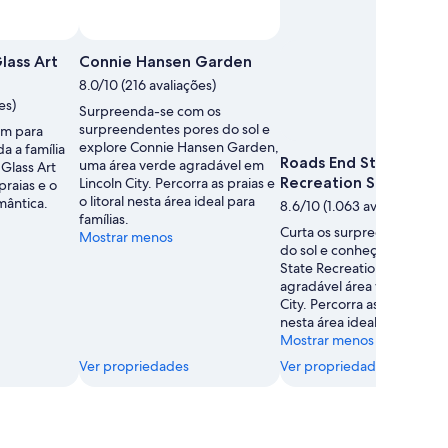
lass Art
Connie Hansen Garden
8.0/10 (216 avaliações)
es)
Surpreenda-se com os
surpreendentes pores do sol e
em para
explore Connie Hansen Garden,
da a família
Roads End State
uma área verde agradável em
 Glass Art
Recreation Site
Lincoln City. Percorra as praias e
praias e o
o litoral nesta área ideal para
omântica.
8.6/10 (1.063 avaliações)
famílias.
Curta os surpreendentes p
Mostrar menos
do sol e conheça Roads En
State Recreation Site, uma
agradável área verde em L
City. Percorra as praias e o l
nesta área ideal para famíli
Mostrar menos
Ver propriedades
Ver propriedades