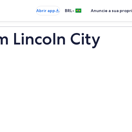
•
Abrir app
BRL
Anuncie a sua prop
m Lincoln City