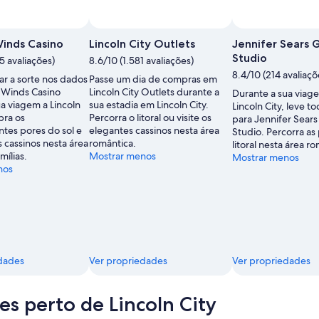
inds Casino
Lincoln City Outlets
Jennifer Sears G
Studio
5 avaliações)
8.6/10 (1.581 avaliações)
8.4/10 (214 avaliaçõ
ar a sorte nos dados
Passe um dia de compras em
 Winds Casino
Lincoln City Outlets durante a
Durante a sua viag
a viagem a Lincoln
sua estadia em Lincoln City.
Lincoln City, leve to
bra os
Percorra o litoral ou visite os
para Jennifer Sears
tes pores do sol e
elegantes cassinos nesta área
Studio. Percorra as 
 cassinos nesta área
romântica.
litoral nesta área r
mílias.
Mostrar menos
Mostrar menos
nos
dades
Ver propriedades
Ver propriedades
es perto de Lincoln City