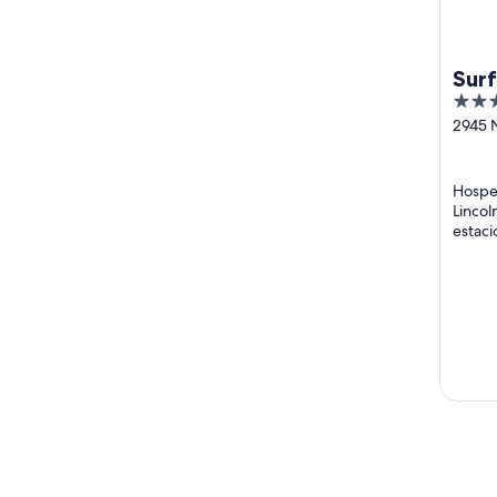
Surf
3
out
2945 
Lincol
of
5
Hosped
Lincol
estaci
frente
elogia