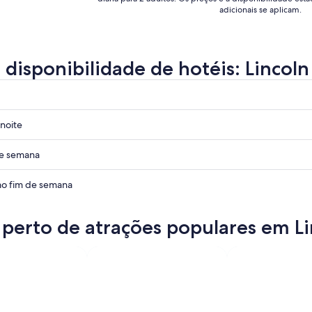
set..
a
adicionais se aplicam.
 disponibilidade de hotéis: Lincoln
noite
de semana
o fim de semana
 perto de atrações populares em Li