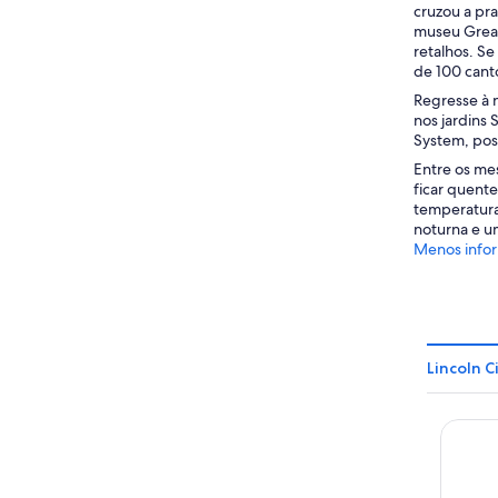
cruzou a pr
museu Great
retalhos. Se
de 100 cant
Regresse à 
nos jardins 
System, poss
Entre os me
ficar quent
temperaturas
noturna e um
Menos info
Lincoln C
Surftid