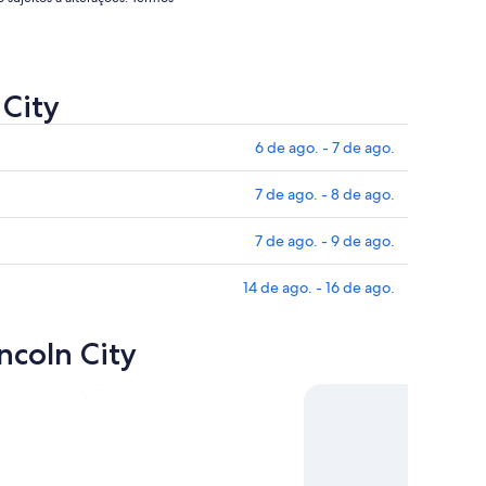
go..
set..
 City
6 de ago. - 7 de ago.
7 de ago. - 8 de ago.
7 de ago. - 9 de ago.
14 de ago. - 16 de ago.
ncoln City