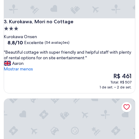
S
t
u
n
Kurokawa, Mori no Cottage
3. Kurokawa, Mori no Cottage
n
Propriedade
i
3.0
Kurokawa Onsen
n
estrelas
8.8
8,8/10
Excelente
(54 avaliações)
g
de
v
"
"Beautiful cottage with super friendly and helpful staff with plenty
10,
i
B
of rental options for on site entertainment "
Excelente,
e
e
Aaron
(54
w
a
Mostrar menos
avaliações)
s
u
O
R$ 461
o
t
preço
f
Total: R$ 507
i
é
1 de set. – 2 de set.
M
f
de
o
u
R$ 461
u
Panoramic Mt. Fuji Views from All Rooms – VISION GLAM
l
n
c
t
o
F
t
u
t
j
a
i
g
r