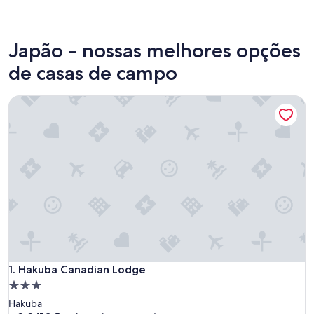
Fukuoka
Japão - nossas melhores opções
de casas de campo
Hakuba Canadian Lodge
Hakuba Canadian Lodge
1. Hakuba Canadian Lodge
Propriedade
3.0
Hakuba