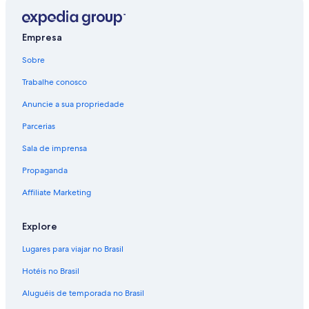
t
Casas de Férias - Iwakura
w
Apartamentos - Kakegawa
o
Empresa
u
Casas de Férias - Kakegawa
l
Sobre
d
Motéis - Kakegawa
h
Trabalhe conosco
Casas de Férias - Kakogawa
a
v
Anuncie a sua propriedade
Apartamentos - Kariya
e
Parcerias
g
Ryokans - Kawagoe
r
Sala de imprensa
Apartamentos - Kikugawa
e
a
Propaganda
Motéis - Kikugawa
t
v
Vilas - Kyoto
Affiliate Marketing
i
Apartamentos - Makinohara
e
Explore
w
Motéis - Makinohara
s
Lugares para viajar no Brasil
o
Apartamentos - Minokamo
f
Hotéis no Brasil
Casas de Férias - Minokamo
F
u
Aluguéis de temporada no Brasil
Ryokans - Minokamo
j