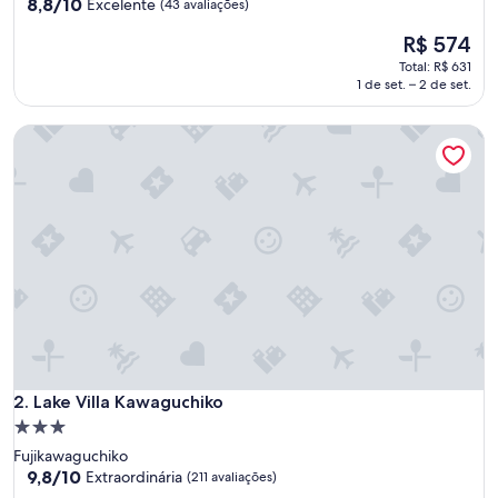
estrelas
8.8
8,8/10
Excelente
(43 avaliações)
de
O
R$ 574
10,
preço
Excelente,
Total: R$ 631
é
(43
1 de set. – 2 de set.
de
avaliações)
R$ 574
Lake Villa Kawaguchiko
Lake Villa Kawaguchiko
2. Lake Villa Kawaguchiko
Propriedade
3.0
Fujikawaguchiko
estrelas
9.8
9,8/10
Extraordinária
(211 avaliações)
de