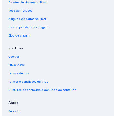
i
Pacotes de viagem no Brasil
Vilas - Nagasaki
,
Cabanas - Nasushiobara
Voos domésticos
h
o
Apartamentos - Nyuzen
Aluguéis de carros no Brasil
w
e
Motéis - Ogaki
Todos tipos de hospedagem
v
Apartamentos - Oyama
e
Blog de viagens
r
Apartamentos - Província de Hokkaido
i
Políticas
t
Casas - Província de Hokkaido
w
Cookies
Condomínios - Província de Hokkaido
a
s
Resorts - Província de Hokkaido
Privacidade
c
l
Vilas - Província de Hokkaido
Termos de uso
o
Apartamentos - Suwa
u
Termos e condições da Vrbo
d
Apartamentos - Tahara
Diretrizes de conteúdo e denúncia de conteúdo
y
w
Casas de Campo - Takasaki
h
Ajuda
Parques de Diversões - Tokushima
i
l
Suporte
Apartamentos - Tóquio
e