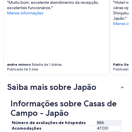
a
"Muito bom, excelente atendimento da recepção,
"Hotel no
n
l
excelentes funcionários."
várias op
m
J
Menos informações
Shinjuku.
e
a
Japão."
n
p
Menos in
t
a
"
n
e
s
e
f
u
t
andre minoru
Estadia de 1 diárias
Fabio Gabr
Publicada há 3 dias
Publicada há
o
n
s
Saiba mais sobre Japão
o
n
t
Informações sobre Casas de
a
t
Campo - Japão
a
m
Número de avaliações de hóspedes
886
i
m
Acomodações
47.031