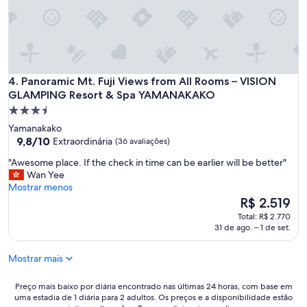
e
i
w
g
i
h
t
t
h
f
s
r
u
Panoramic Mt. Fuji Views from All Rooms – VISION GLAM
4. Panoramic Mt. Fuji Views from All Rooms – VISION
o
p
GLAMPING Resort & Spa YAMANAKAKO
m
e
t
Propriedade
r
h
3.5
Yamanakako
f
e
estrelas
9.8
9,8/10
r
Extraordinária
(36 avaliações)
c
de
i
a
"
"Awesome place. If the check in time can be earlier will be better"
10,
e
b
A
Wan Yee
Extraordinária,
n
i
w
Mostrar menos
(36
d
n
e
O
R$ 2.519
avaliações)
l
.
s
preço
y
Total: R$ 2.770
T
o
é
a
31 de ago. – 1 de set.
h
m
de
n
e
e
R$ 2.519
d
f
Mostrar mais
p
h
a
l
e
c
a
Preço
Preço mais baixo por diária encontrado nas últimas 24 horas, com base em
l
i
c
uma estadia de 1 diária para 2 adultos. Os preços e a disponibilidade estão
mais
p
l