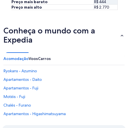
a
Preço mais barato
R$ 444
t
Preço mais alto
R$ 2.770
s
.
T
h
Conheça o mundo com a
e
r
Expedia
e
w
a
s
Acomodação
Voos
Carros
a
n
Ryokans - Azumino
i
c
Apartamentos - Daito
e
Apartamentos - Fuji
o
n
Motéis - Fuji
s
e
Chalés - Furano
n
Apartamentos - Higashimatsuyama
t
h
Apartamentos - Ishigaki
a