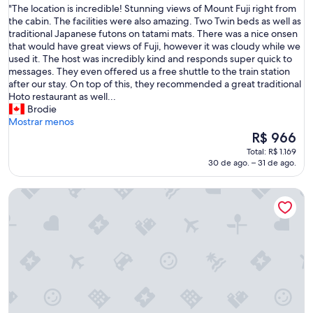
"
"The location is incredible! Stunning views of Mount Fuji right from
10,
T
the cabin. The facilities were also amazing. Two Twin beds as well as
Extraordinária,
h
traditional Japanese futons on tatami mats. There was a nice onsen
(211
e
that would have great views of Fuji, however it was cloudy while we
avaliações)
l
used it. The host was incredibly kind and responds super quick to
o
messages. They even offered us a free shuttle to the train station
c
after our stay. On top of this, they recommended a great traditional
a
Hoto restaurant as well...
t
Brodie
i
Mostrar menos
o
O
R$ 966
n
preço
Total: R$ 1.169
i
é
30 de ago. – 31 de ago.
s
de
i
R$ 966
Kurokawa, Mori no Cottage
n
c
r
e
d
i
b
l
e
!