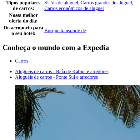
Tipos populares
SUVs de aluguel
,
Carros grandes de aluguel
,
de carros:
Carros econômicos de aluguel
Nossa melhor
oferta do dia:
Do aeroporto para
Busque transporte de
o seu hotel:
Conheça o mundo com a Expedia
Carros
Aluguéis de carros - Baía de Kabira e arredores
Aluguéis de carros - Ponte Sul e arredores