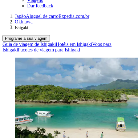
Viagens
Dar feedback
Japão
Aluguel de carro
Expedia.com.br
Okinawa
Ishigaki
Programe a sua viagem
Guia de viagem de Ishigaki
Hotéis em Ishigaki
Voos para
Ishigaki
Pacotes de viagem para Ishigaki